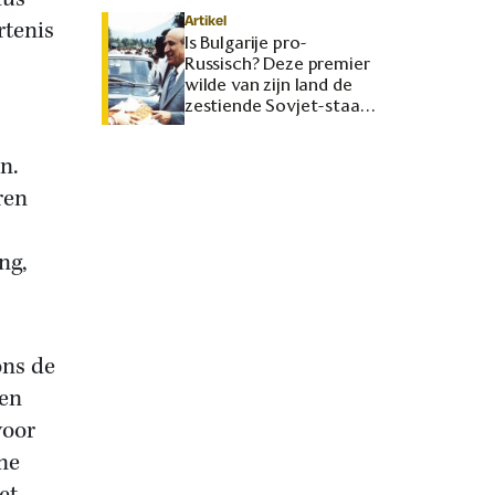
Artikel
rtenis
Is Bulgarije pro-
Russisch? Deze premier
wilde van zijn land de
zestiende Sovjet-staat
maken
n.
ren
ng,
ons de
den
voor
ne