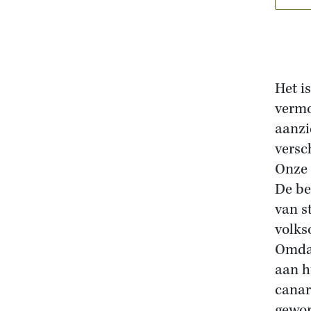
Het i
vermo
aanzi
versc
Onze 
De be
van s
volks
Omdat
aan h
canar
gewor