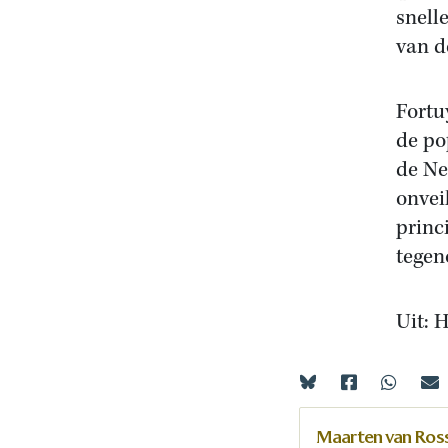
snell
van d
Fortu
de po
de Ne
onvei
princ
tegen
Uit: 
Maarten van Ro