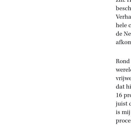
zin. 
besch
Verha
hele 
de Ne
afkom
Rond 
werel
vrijw
dat h
16 pr
juist
is mi
proce