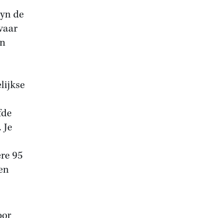
uyn de
vaar
en
lijkse
fde
 Je
ere 95
en
oor