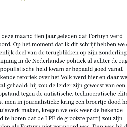
s deze maand tien jaar geleden dat Fortuyn werd
ord. Op het moment dat ik dit schrijf hebben we
enlijk deel van de terugblikken op zijn zonderling
hijning in de Nederlandse politiek al achter de rug
populistische held kwam er bepaald goed vanaf.
kende retoriek over het Volk werd hier en daar w
tal gehaald: hij zou de leider zijn geweest van een
opstand tegen de autistische, technocratische elit
 men in journalistieke kring een broertje dood h
uiswerk maken, kregen we ook weer de bekende
d te horen dat de LPF de grootste partij zou zijn
den als Fortuyn niet vermoord was. Dan was hij 