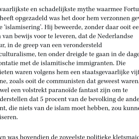
vaarlijkste en schadelijkste mythe waarmee Fort
 heeft opgezadeld was het door hem verzonnen ge
e ‘islamisering’. Hij beweerde, zonder daar ooit e
n van bewijs voor te leveren, dat de Nederlandse
ur, in de greep van een verondersteld
culturalisme, ten onder dreigde te gaan in de dage
ontatie met de islamitische immigranten. Die
ieten waren volgens hem een staatsgevaarlijke vij
ne, zoals ooit de communisten dat geweest waren.
wel een volstrekt paranoïde fantast zijn om te
derstellen dat 5 procent van de bevolking de and
nt, die niets van de islam moet hebben, zou kunn
iseren.
yn was bovendien de zoveelste politieke kletsmaj