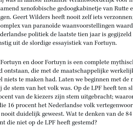
Hij was in laatste instantie verantwoordelijk voor h
amend xenofobische gedoogkabinetje van Rutte 
gen. Geert Wilders heeft nooit zelf iets verzonnen
complex van paranoïde waanvoorstellingen waar
derlandse politiek de laatste tien jaar is gegijzeld
stig uit de slordige essayistiek van Fortuyn.
Fortuyn en door Fortuyn is een complete mythisc
d ontstaan, die met de maatschappelijke werkelij
el niets te maken had. Laten we beginnen met de
ij de stem van het volk was. Op de LPF heeft ten sl
ocent van de kiezers zijn stem uitgebracht; waar
 die 16 procent het Nederlandse volk vertegenwoo
j nooit duidelijk geweest. Wat te denken van de 84
nt die niet op de LPF heeft gestemd?