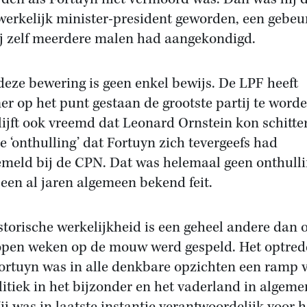
erkelijk minister-president geworden, een gebeu
ij zelf meerdere malen had aangekondigd.
deze bewering is geen enkel bewijs. De LPF heeft
r op het punt gestaan de grootste partij te worde
lijft ook vreemd dat Leonard Ornstein kon schitte
e ‘onthulling’ dat Fortuyn zich tevergeefs had
meld bij de CPN. Dat was helemaal geen onthulli
een al jaren algemeen bekend feit.
storische werkelijkheid is een geheel andere dan 
open weken op de mouw werd gespeld. Het optre
ortuyn was in alle denkbare opzichten een ramp 
litiek in het bijzonder en het vaderland in algeme