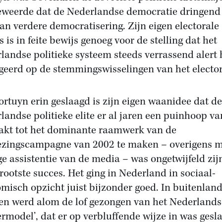
eweerde dat de Nederlandse democratie dringend
an verdere democratisering. Zijn eigen electorale
 is in feite bewijs genoeg voor de stelling dat het
landse politieke systeem steeds verrassend alert 
geerd op de stemmingswisselingen van het elector
ortuyn erin geslaagd is zijn eigen waanidee dat de
landse politieke elite er al jaren een puinhoop v
kt tot het dominante raamwerk van de
ezingscampagne van 2002 te maken – overigens 
ige assistentie van de media – was ongetwijfeld zij
grootste succes. Het ging in Nederland in sociaal-
misch opzicht juist bijzonder goed. In buitenlan
en werd alom de lof gezongen van het Nederlands
ermodel’, dat er op verbluffende wijze in was gesl