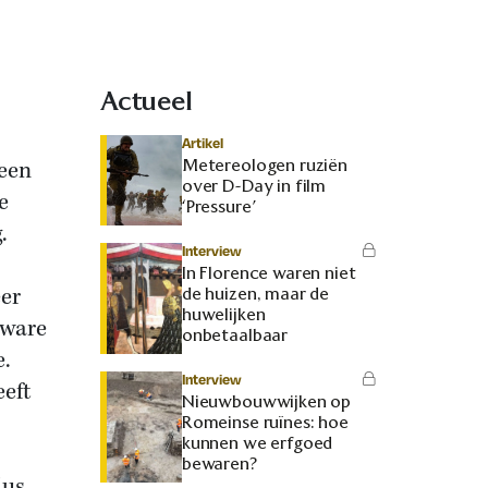
Actueel
Artikel
Metereologen ruziën
 een
over D-Day in film
e
‘Pressure’
.
Interview
In Florence waren niet
eer
de huizen, maar de
huwelijken
 ware
onbetaalbaar
e.
Interview
eeft
Nieuwbouwwijken op
Romeinse ruïnes: hoe
kunnen we erfgoed
bewaren?
dus