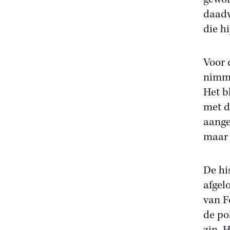
daadw
die h
Voor 
nimme
Het b
met d
aange
maar 
De hi
afgel
van F
de po