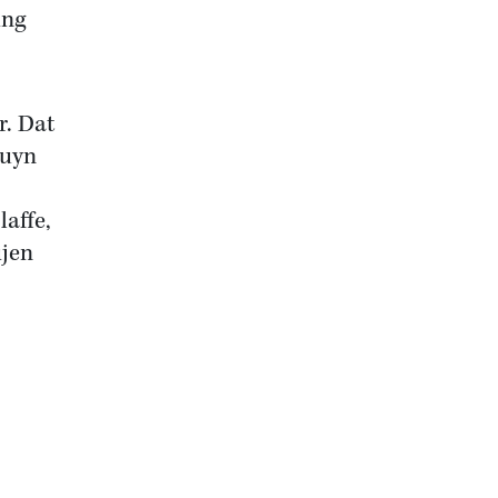
ing
r. Dat
tuyn
affe,
ijen