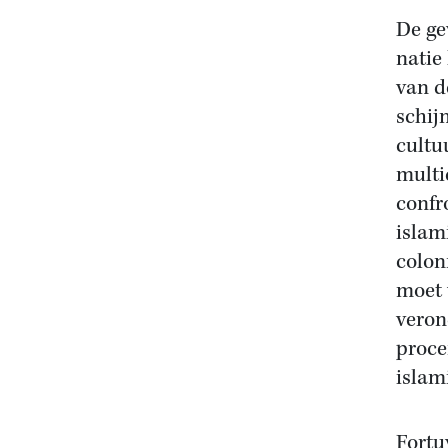
De ge
natie
van d
schij
cultu
multi
confr
islam
colon
moet 
veron
proce
islam
Fortu