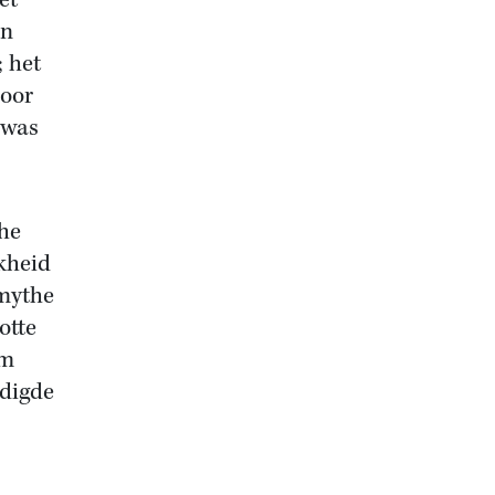
et
en
; het
door
 was
he
kheid
 mythe
otte
om
rdigde