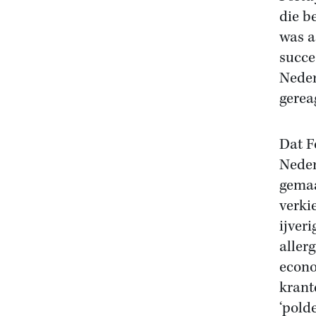
die b
was a
succes
Neder
gerea
Dat F
Neder
gemaa
verki
ijver
aller
econo
krant
‘pold