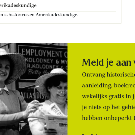
erikadeskundige
 is historicus en Amerikadeskundige.
Meld je aan
Ontvang historische
aanleiding, boekre
wekelijks gratis in
je niets op het geb
hebben onbeperkt to