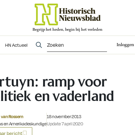
Begrijp het heden, begin bij het verleden
Abonneren
t
Evenementen
HN Actueel
Inloggen
HN Actueel
rtuyn: ramp voor
litiek en vaderland
Gepubliceerd op:
 van Rossem
18 november 2013
cus en Amerikadeskundige
Update 7 april 2020
ar bericht