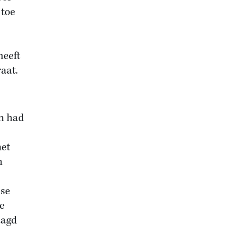
 toe
heeft
aat.
an had
met
n
dse
e
aagd