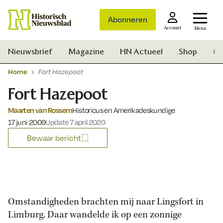
Abonneren
Account
Menu
Nieuwsbrief
Magazine
HN Actueel
Shop
Ge
Home
Fort Hazepoot
Fort Hazepoot
Maarten van Rossem
Historicus en Amerikadeskundige
Gepubliceerd op:
17 juni 2009
Update 7 april 2020
Bewaar bericht
Omstandigheden brachten mij naar Lingsfort in
Limburg. Daar wandelde ik op een zonnige
Zoek