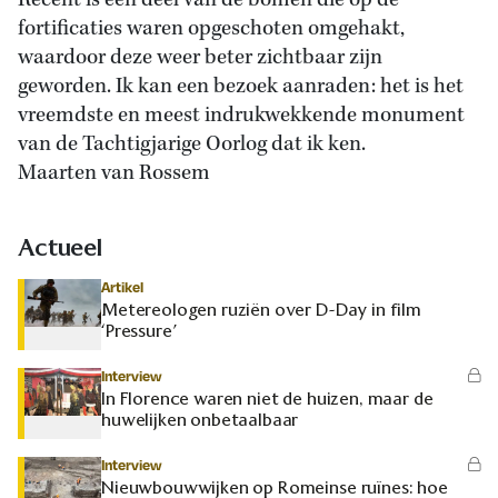
Recent is een deel van de bomen die op de
fortificaties waren opgeschoten omgehakt,
waardoor deze weer beter zichtbaar zijn
geworden. Ik kan een bezoek aanraden: het is het
vreemdste en meest indrukwekkende monument
van de Tachtigjarige Oorlog dat ik ken.
Maarten van Rossem
Actueel
Artikel
Metereologen ruziën over D-Day in film
‘Pressure’
Interview
In Florence waren niet de huizen, maar de
huwelijken onbetaalbaar
Interview
Nieuwbouwwijken op Romeinse ruïnes: hoe