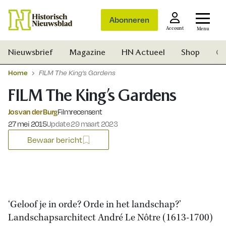
Abonneren
Account
Menu
Nieuwsbrief
Magazine
HN Actueel
Shop
Ge
Home
FILM The King’s Gardens
FILM The King’s Gardens
Jos van der Burg
Filmrecensent
Gepubliceerd op:
27 mei 2015
Update 29 maart 2023
Bewaar bericht
‘Geloof je in orde? Orde in het landschap?’
Landschapsarchitect André Le Nôtre (1613-1700)
Zoek