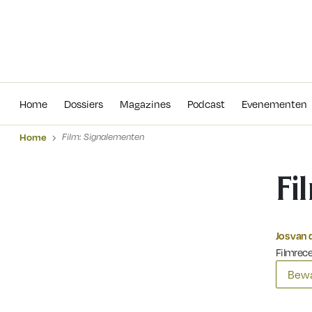
Home
Dossiers
Magazines
Podcas
Home
Dossiers
Magazines
Podcast
Evenementen
Home
Film: Signalementen
Fi
Jos van 
Filmrec
Bewa