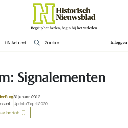
Begrijp het heden, begin bij het verleden
Abonneren
t
Evenementen
HN Actueel
Inloggen
HN Actueel
lm: Signalementen
Gepubliceerd op:
der Burg
31 januari 2012
ensent
Update 7 april 2020
ar bericht