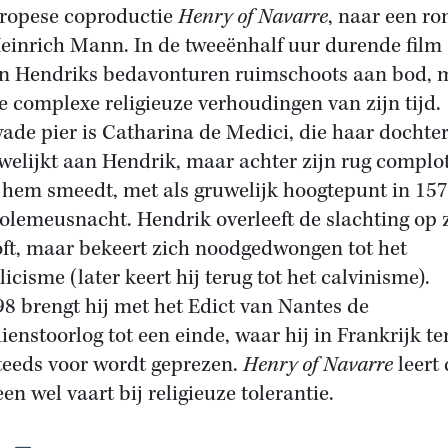
ropese coproductie
Henry of Navarre
, naar een r
einrich Mann. In de tweeënhalf uur durende film
 Hendriks bedavonturen ruimschoots aan bod, 
e complexe religieuze verhoudingen van zijn tijd.
ade pier is Catharina de Medici, die haar dochte
welijkt aan Hendrik, maar achter zijn rug complo
 hem smeedt, met als gruwelijk hoogtepunt in 15
olemeusnacht. Hendrik overleeft de slachting op 
oft, maar bekeert zich noodgedwongen tot het
icisme (later keert hij terug tot het calvinisme).
98 brengt hij met het Edict van Nantes de
ienstoorlog tot een einde, waar hij in Frankrijk te
teeds voor wordt geprezen.
Henry of Navarre
leert
en wel vaart bij religieuze tolerantie.