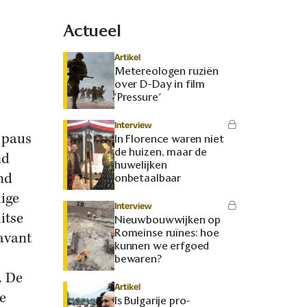
Actueel
Artikel
Metereologen ruziën
over D-Day in film
‘Pressure’
Interview
 paus
In Florence waren niet
de huizen, maar de
nd
huwelijken
nd
onbetaalbaar
dige
Interview
itse
Nieuwbouwwijken op
Romeinse ruïnes: hoe
 avant
kunnen we erfgoed
bewaren?
. De
Artikel
e
Is Bulgarije pro-