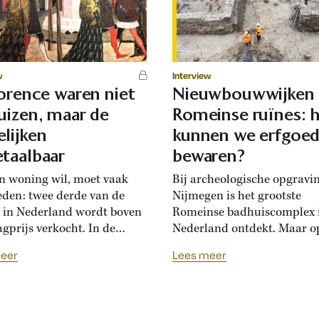
w
Interview
lorence waren niet
Nieuwbouwwijken
uizen, maar de
Romeinse ruïnes: 
lijken
kunnen we erfgoe
taalbaar
bewaren?
n woning wil, moet vaak
Bij archeologische opgravi
eden: twee derde van de
Nijmegen is het grootste
 in Nederland wordt boven
Romeinse badhuiscomplex 
agprijs verkocht. In de
Nederland ontdekt. Maar o
sance hadden Florentijnen
plek van de opgraving wor
eer
Lees meer
st van overbiedingsgekte:
binnenkort een nieuwe wo
 rijke families de prijs
gebouwd. Hoogleraar Moni
en, ontstond er
van den Dries legt uit hoe
schatsinflatie’, vertelt
archeologen en