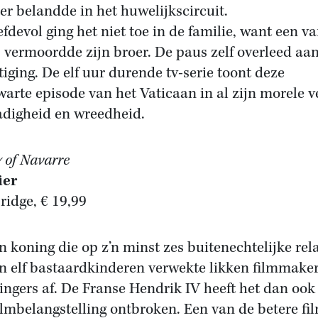
er belandde in het huwelijkscircuit.
efdevol ging het niet toe in de familie, want een v
 vermoordde zijn broer. De paus zelf overleed aa
ftiging. De elf uur durende tv-serie toont deze
warte episode van het Vaticaan in al zijn morele v
digheid en wreedheid.
 of Navarre
ier
Bridge, € 19,99
en koning die op z’n minst zes buitenechtelijke rela
n elf bastaardkinderen verwekte likken filmmake
ingers af. De Franse Hendrik IV heeft het dan ook
ilmbelangstelling ontbroken. Een van de betere fil