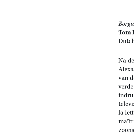
Borgi
Tom 
Dutch
Na de
Alexa
van d
verde
indru
telev
la le
maîtr
zoons