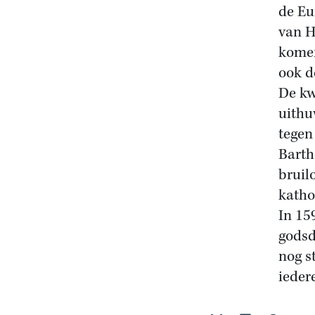
de Eu
van H
komen
ook d
De kw
uithu
tegen
Barth
bruil
kathol
In 15
godsd
nog s
iedere