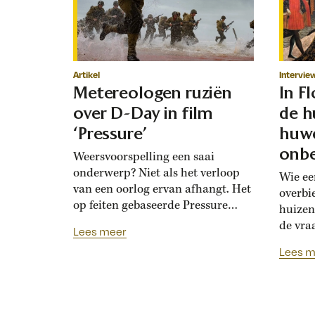
Artikel
Intervie
Metereologen ruziën
In F
over D-Day in film
de h
‘Pressure’
huwe
onbe
Weersvoorspelling een saai
onderwerp? Niet als het verloop
Wie ee
van een oorlog ervan afhangt. Het
overbi
op feiten gebaseerde Pressure
huizen
toont de hoogoplopende ruzie
de vra
Lees meer
tussen geallieerde meteorologen
Renais
Lees m
over de verwachting voor D-Day.
ook la
Bedolven onder tegenstrijdige
doordat
adviezen moet opperbevelhebber
opdrev
Dwight Eisenhower beslissen over
‘bruids