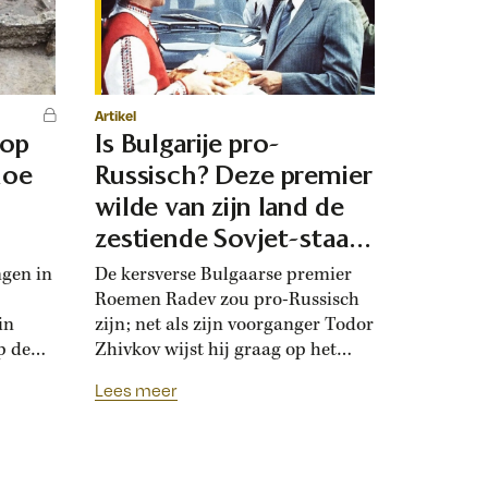
Artikel
 op
Is Bulgarije pro-
hoe
Russisch? Deze premier
d
wilde van zijn land de
zestiende Sovjet-staat
maken
ngen in
De kersverse Bulgaarse premier
Roemen Radev zou pro-Russisch
in
zijn; net als zijn voorganger Todor
p de
Zhivkov wijst hij graag op het
dt
Russische bevrijdingsverhaal van
Lees meer
onwijk
1878. Die vroegere premier was zo
que
loyaal aan het Kremlin, dat hij de
Bulgaarse soevereiniteit inzette in
onderhandelingen met Moskou.