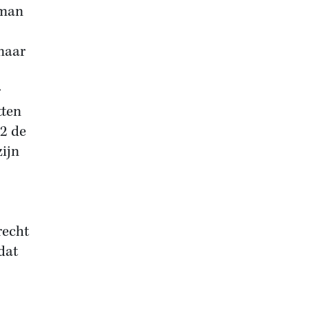
oman
maar
r
tten
72 de
zijn
recht
 dat