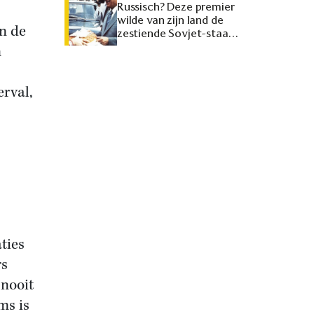
Russisch? Deze premier
wilde van zijn land de
an de
zestiende Sovjet-staat
maken
n
erval,
ties
rs
 nooit
ms is