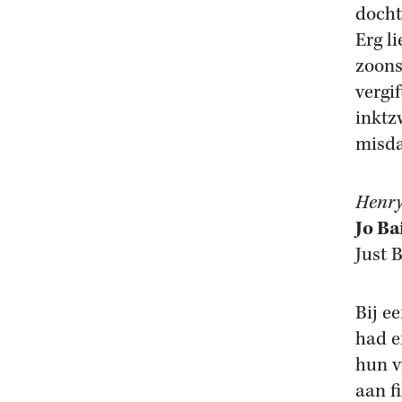
docht
Erg li
zoons
vergi
inktz
misda
Henry
Jo Ba
Just 
Bij e
had e
hun v
aan f