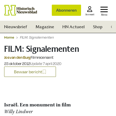
Abonneren
Account
Menu
Nieuwsbrief
Magazine
HN Actueel
Shop
Ge
Home
FILM: Signalementen
FILM: Signalementen
Jos van den Burg
Filmrecensent
Gepubliceerd op:
23 oktober 2012
Update 7 april 2020
Bewaar bericht
Israël. Een monument in film
Willy Lindwer
Zoek