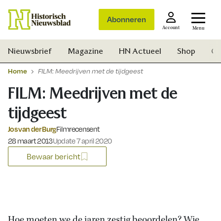
Abonneren
Account
Menu
Nieuwsbrief
Magazine
HN Actueel
Shop
Ge
Home
FILM: Meedrijven met de tijdgeest
FILM: Meedrijven met de
tijdgeest
Jos van der Burg
Filmrecensent
Gepubliceerd op:
28 maart 2013
Update 7 april 2020
Bewaar bericht
Zoek
Hoe moeten we de jaren zestig beoordelen? Wie