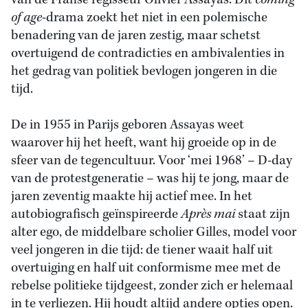
van de Franse regisseur Olivier Assayas. Dit
coming
of age
-drama zoekt het niet in een polemische
benadering van de jaren zestig, maar schetst
overtuigend de contradicties en ambivalenties in
het gedrag van politiek bevlogen jongeren in die
tijd.
De in 1955 in Parijs geboren Assayas weet
waarover hij het heeft, want hij groeide op in de
sfeer van de tegencultuur. Voor ‘mei 1968’ – D-day
van de protestgeneratie – was hij te jong, maar de
jaren zeventig maakte hij actief mee. In het
autobiografisch geïnspireerde
Après mai
staat zijn
alter ego, de middelbare scholier Gilles, model voor
veel jongeren in die tijd: de tiener waait half uit
overtuiging en half uit conformisme mee met de
rebelse politieke tijdgeest, zonder zich er helemaal
in te verliezen. Hij houdt altijd andere opties open.