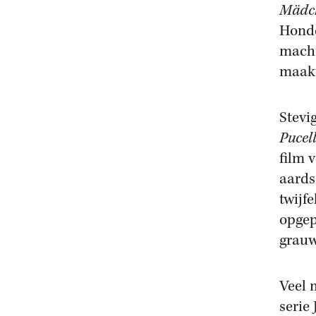
Mädc
Honde
macht
maakt
Stevi
Pucel
film 
aards
twijf
opgep
grauw
Veel 
serie