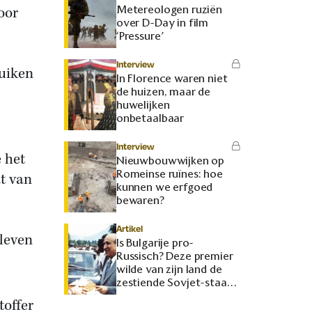
Metereologen ruziën
oor
over D-Day in film
‘Pressure’
Interview
ruiken
In Florence waren niet
de huizen, maar de
huwelijken
onbetaalbaar
Interview
e het
Nieuwbouwwijken op
Romeinse ruïnes: hoe
t van
kunnen we erfgoed
bewaren?
Artikel
leven
Is Bulgarije pro-
Russisch? Deze premier
wilde van zijn land de
zestiende Sovjet-staat
maken
toffer