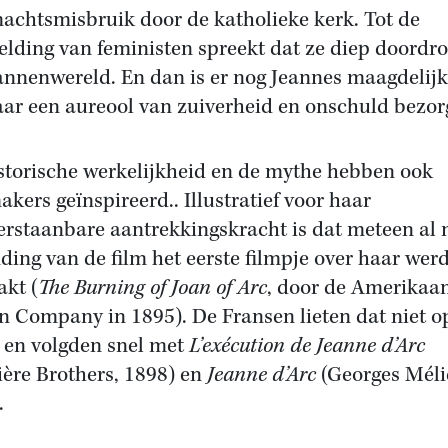
achtsmisbruik door de katholieke kerk. Tot de
elding van feministen spreekt dat ze diep doordro
nnenwereld. En dan is er nog Jeannes maagdelijk
aar een aureool van zuiverheid en onschuld bezor
storische werkelijkheid en de mythe hebben ook
akers geïnspireerd.. Illustratief voor haar
rstaanbare aantrekkingskracht is dat meteen al 
nding van de film het eerste filmpje over haar wer
kt (
The Burning of Joan of Arc
, door de Amerikaa
n Company in 1895). De Fransen lieten dat niet o
n en volgden snel met
L’exécution de Jeanne d’Arc
ère Brothers, 1898) en
Jeanne d’Arc
(Georges Méli
.