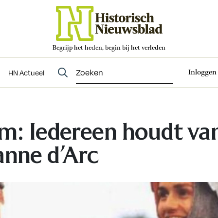
Begrijp het heden, begin bij het verleden
Abonneren
t
Evenementen
HN Actueel
Inloggen
HN Actueel
lm: Iedereen houdt va
anne d’Arc