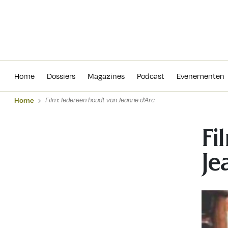
Home
Dossiers
Magazines
Podcas
Home
Dossiers
Magazines
Podcast
Evenementen
Home
Film: Iedereen houdt van Jeanne d’Arc
Fi
Je