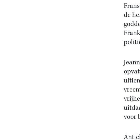
Frans
de he
godde
Frank
polit
Jeann
opvat
ultie
vreemd
vrijh
uitda
voor 
Antic