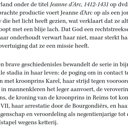
land onder de titel
Jeanne d’Arc, 1412-1431
op dvd
brachte productie voert Jeanne d’Arc op als een jo
die het licht heeft gezien, wat verklaart dat ze alt
oopt met een blije lach. Dat God een rechtstreekse
aar onderhoudt verwart haar niet, maar sterkt ha
overtuiging dat ze een missie heeft.
en brave geschiedenisles bewandelt de serie in bijn
lle stadia in haar leven: de poging om in contact t
 met kroonprins Karel, haar strijd tegen vooroor
e in mannenkleren het leger aanvoert, de veroveri
ns, de kroning van de kroonprins in Reims tot ko
 VII, haar arrestatie door de Bourgondiërs, en haa
genschap en veroordeling als negentienjarige tot 
stapel wegens ketterij.