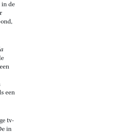
 in de
r
bond,
la
de
 een
n
ls een
ge tv-
De in