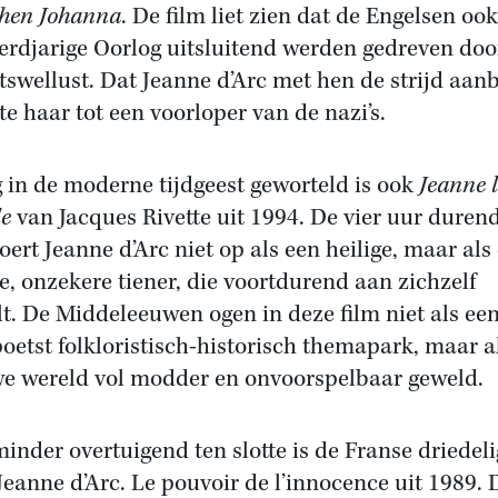
hen Johanna
. De film liet zien dat de Engelsen ook
rdjarige Oorlog uitsluitend werden gedreven doo
swellust. Dat Jeanne d’Arc met hen de strijd aan
e haar tot een voorloper van de nazi’s.
g in de moderne tijdgeest geworteld is ook
Jeanne 
le
van Jacques Rivette uit 1994. De vier uur duren
voert Jeanne d’Arc niet op als een heilige, maar als
e, onzekere tiener, die voortdurend aan zichzelf
elt. De Middeleeuwen ogen in deze film niet als ee
oetst folkloristisch-historisch themapark, maar a
e wereld vol modder en onvoorspelbaar geweld.
minder overtuigend ten slotte is de Franse driedeli
 Jeanne d’Arc. Le pouvoir de l’innocence uit 1989. 