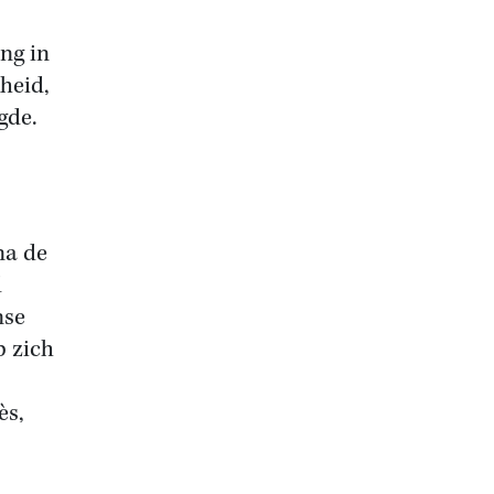
ng in
heid,
gde.
na de
d
nse
p zich
ès,