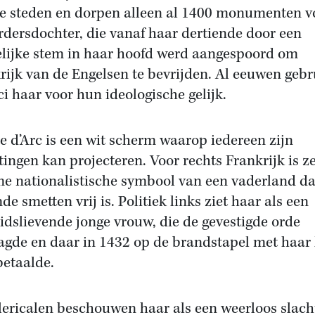
e steden en dorpen alleen al 1400 monumenten v
rdersdochter, die vanaf haar dertiende door een
lijke stem in haar hoofd werd aangespoord om
rijk van de Engelsen te bevrijden. Al eeuwen geb
ici haar voor hun ideologische gelijk.
e d’Arc is een wit scherm waarop iedereen zijn
tingen kan projecteren. Voor rechts Frankrijk is z
me nationalistische symbool van een vaderland da
e smetten vrij is. Politiek links ziet haar als een
eidslievende jonge vrouw, die de gevestigde orde
agde en daar in 1432 op de brandstapel met haar 
betaalde.
lericalen beschouwen haar als een weerloos slach