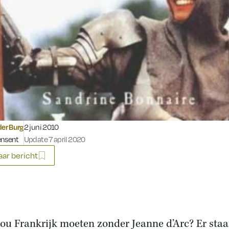
Gepubliceerd op:
der Burg
2 juni 2010
ensent
Update 7 april 2020
ar bericht
ou Frankrijk moeten zonder Jeanne d’Arc? Er staa