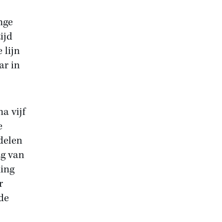
nge
ijd
 lijn
ar in
a vijf
e
delen
ng van
ning
r
de