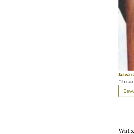
Jos van 
Filmrec
Bewa
Wat z