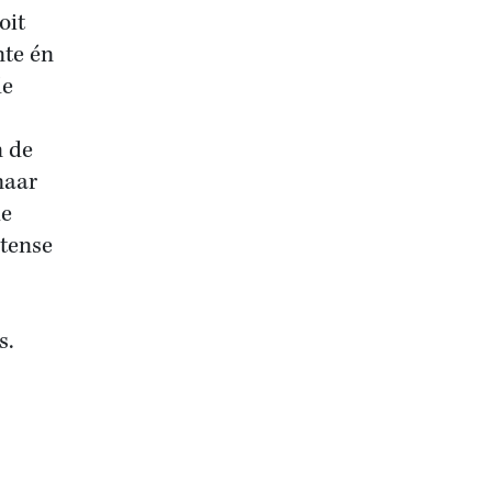
oit
nte én
de
 de
maar
de
ntense
s.