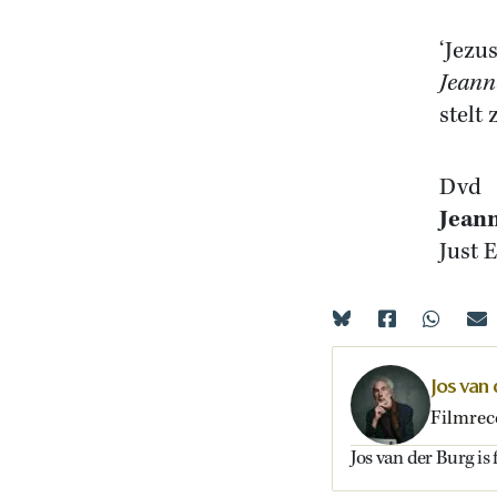
‘Jezu
Jeanne
stelt
Dvd
Jeann
Just 
Jos van
Filmrec
Jos van der Burg is