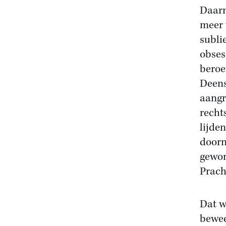
Daarn
meer 
subli
obses
beroe
Deens
aangr
recht
lijde
doorn
gewon
Prach
Dat w
bewee