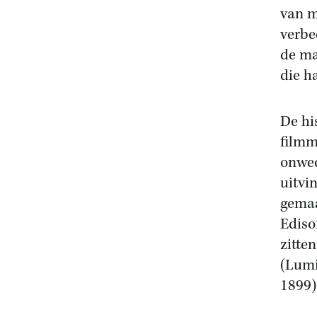
van m
verbe
de ma
die h
De hi
filmm
onwee
uitvi
gemaa
Ediso
zitte
(Lumi
1899)