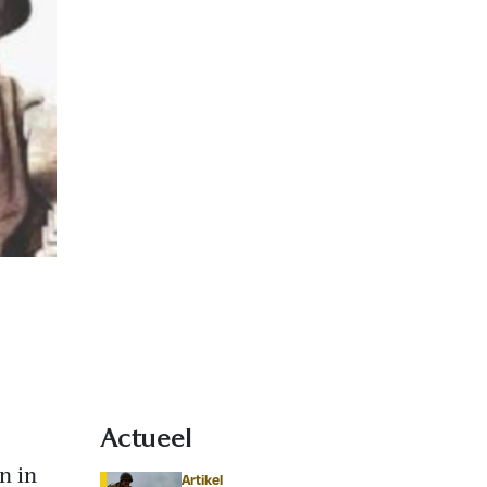
Actueel
n in
Artikel