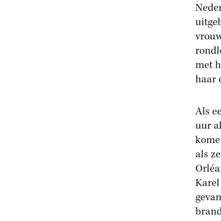
Neder
uitge
vrouw 
rondl
met h
haar 
Als e
uur a
komen
als z
Orléa
Karel
gevan
brand