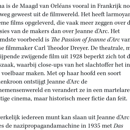
a is de Maagd van Orléans vooral in Frankrijk no
weg geweest uit de filmwereld. Het heeft larmoya
eme films opgeleverd, die vaak meer zeggen over 
sies van de makers dan over Jeanne d’Arc. Het
mdste voorbeeld is
The Passion of Jeanne d’Arc
van
e filmmaker Carl Theodor Dreyer. De theatrale, 
ijpende zwijgende film uit 1928 beperkt zich tot 
szaak, waarbij close-ups van het slachtoffer het i
n voelbaar maken. Met op haar hoofd een soort
enkroon ontstijgt Jeanne d’Arc de
emensenwereld en verandert ze in een martelare
tige cinema, maar historisch meer fictie dan feit.
erkelijk iedereen munt kan slaan uit Jeanne d’Arc
s de nazipropagandamachine in 1935 met
Das