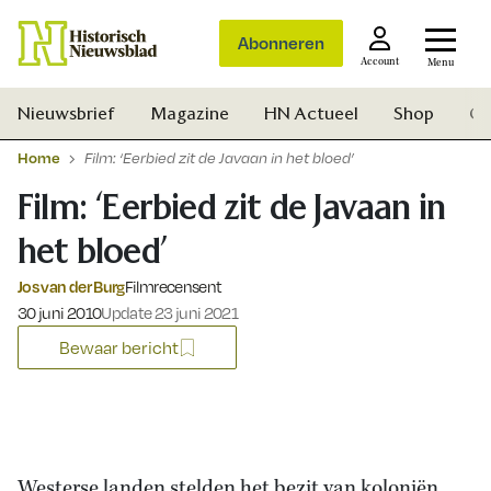
Abonneren
Account
Menu
Nieuwsbrief
Magazine
HN Actueel
Shop
Ge
Home
Film: ‘Eerbied zit de Javaan in het bloed’
Film: ‘Eerbied zit de Javaan in
het bloed’
Jos van der Burg
Filmrecensent
Gepubliceerd op:
30 juni 2010
Update 23 juni 2021
Bewaar bericht
Zoek
Westerse landen stelden het bezit van koloniën