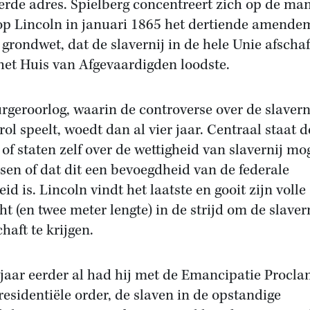
erde adres. Spielberg concentreert zich op de man
p Lincoln in januari 1865 het dertiende amende
 grondwet, dat de slavernij in de hele Unie afschaf
het Huis van Afgevaardigden loodste.
rgeroorlog, waarin de controverse over de slavern
rol speelt, woedt dan al vier jaar. Centraal staat d
 of staten zelf over de wettigheid van slavernij m
ssen of dat dit een bevoegdheid van de federale
id is. Lincoln vindt het laatste en gooit zijn volle
ht (en twee meter lengte) in de strijd om de slaver
haft te krijgen.
jaar eerder al had hij met de Emancipatie Procla
residentiële order, de slaven in de opstandige