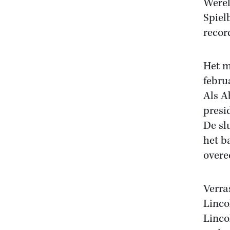
Werel
Spiel
recor
Het m
febru
Als A
presi
De sl
het ba
overe
Verra
Linco
Linco