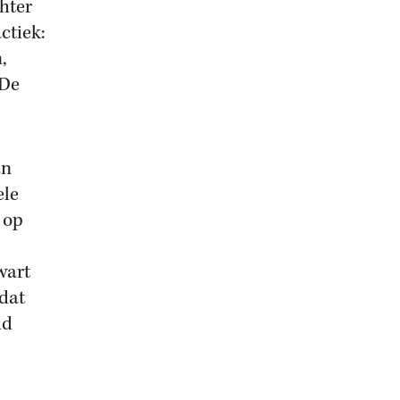
chter
ctiek:
,
 De
an
ele
 op
wart
 dat
id