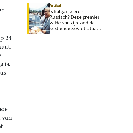
Artikel
en
Is Bulgarije pro-
Russisch? Deze premier
wilde van zijn land de
zestiende Sovjet-staat
maken
op 24
gaat.
e
g is.
us,
nde
t van
et