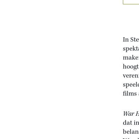
In St
spekt
maken
hoog
veren
speel
films
War H
dat i
belan