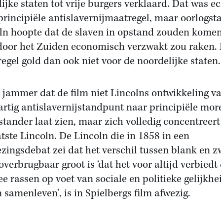
lijke staten tot vrije burgers verklaard. Dat was e
principiële antislavernijmaatregel, maar oorlogsta
ln hoopte dat de slaven in opstand zouden komen
oor het Zuiden economisch verzwakt zou raken.
egel gold dan ook niet voor de noordelijke staten.
s jammer dat de film niet Lincolns ontwikkeling v
artig antislavernijstandpunt naar principiële mor
stander laat zien, maar zich volledig concentreert
atste Lincoln. De Lincoln die in 1858 in een
ezingsdebat zei dat het verschil tussen blank en z
overbrugbaar groot is ‘dat het voor altijd verbiedt
ee rassen op voet van sociale en politieke gelijkhe
n samenleven’, is in Spielbergs film afwezig.