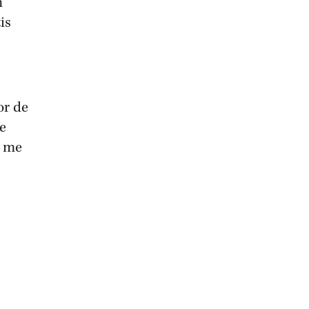
n
is
or de
de
g me