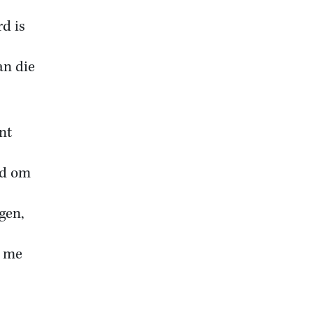
rd is
an die
nt
id om
gen,
g me