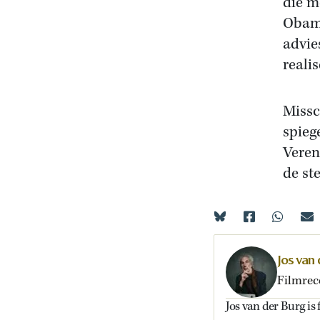
die m
Obama
advie
reali
Missc
spieg
Veren
de st
Jos van
Filmrec
Jos van der Burg is