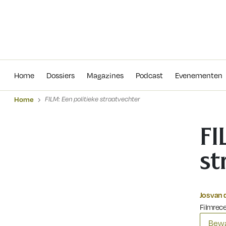
Home
Dossiers
Magazines
Podcas
Home
Dossiers
Magazines
Podcast
Evenementen
Home
FILM: Een politieke straatvechter
FI
st
Jos van 
Filmrec
Bewa