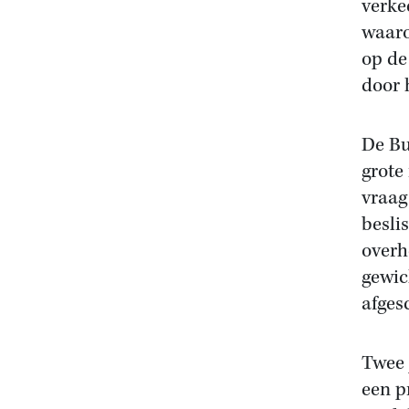
verke
waaro
op de
door 
De Bu
grote 
vraag
besli
overhe
gewic
afgesc
Twee 
een p