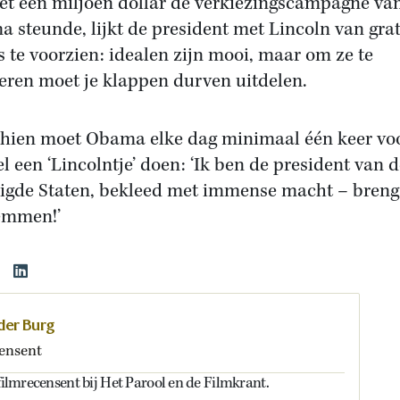
et een miljoen dollar de verkiezingscampagne va
 steunde, lijkt de president met Lincoln van grat
s te voorzien: idealen zijn mooi, maar om ze te
seren moet je klappen durven uitdelen.
hien moet Obama elke dag minimaal één keer vo
el een ‘Lincolntje’ doen: ‘Ik ben de president van 
igde Staten, bekleed met immense macht – bren
emmen!’
 der Burg
ensent
 filmrecensent bij Het Parool en de Filmkrant.