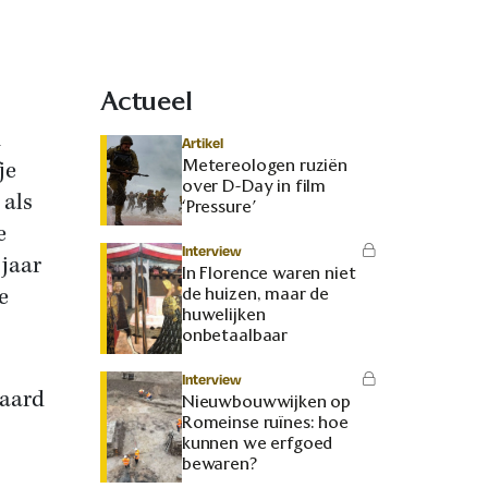
Actueel
m
Artikel
Metereologen ruziën
je
over D-Day in film
 als
‘Pressure’
e
Interview
 jaar
In Florence waren niet
e
de huizen, maar de
huwelijken
onbetaalbaar
Interview
paard
Nieuwbouwwijken op
Romeinse ruïnes: hoe
kunnen we erfgoed
bewaren?