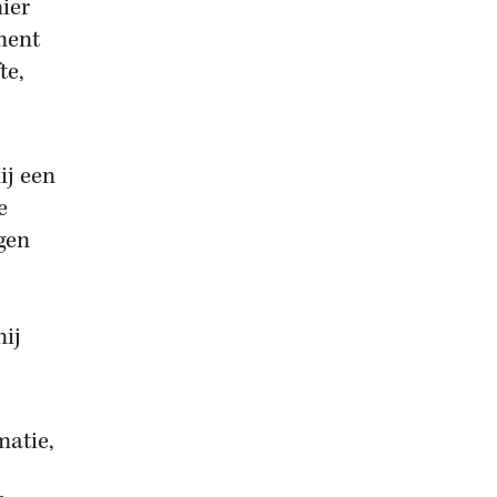
ier
ment
te,
ij een
e
ogen
nij
matie,