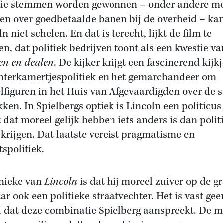
ie stemmen worden gewonnen – onder andere m
ten over goedbetaalde banen bij de overheid – ka
n niet schelen. En dat is terecht, lijkt de film te
en, dat politiek bedrijven toont als een kwestie va
en en dealen
. De kijker krijgt een fascinerend kijkj
hterkamertjespolitiek en het gemarchandeer om
elfiguren in het Huis van Afgevaardigden over de s
ekken. In Spielbergs optiek is Lincoln een politicus
t dat moreel gelijk hebben iets anders is dan polit
k krijgen. Dat laatste vereist pragmatisme en
spolitiek.
nieke van
Lincoln
is dat hij moreel zuiver op de g
aar ook een politieke straatvechter. Het is vast gee
l dat deze combinatie Spielberg aanspreekt. De 