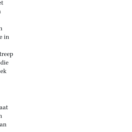
et
n
n
e in
treep
 die
iek
raat
n
man