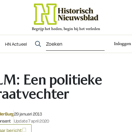
Begrijp het heden, begin bij het verleden
Abonneren
t
Evenementen
HN Actueel
Inloggen
HN Actueel
LM: Een politieke
raatvechter
Gepubliceerd op:
der Burg
29 januari 2013
ensent
Update 7 april 2020
ar bericht