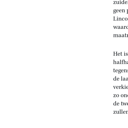
zuide
geen 
Linco
waard
maatr
Het i
halfh
tegen
de la
verki
zo on
de tw
zulle