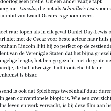
doorlog geen pretje. Uit een ander vaatje tapt
berg met
Lincoln
, die net als
Schindler’s List
voor e
daantal van twaalf Oscars is genomineerd.
oet raar lopen als in elk geval Daniel Day-Lewis 
ari niet met de Oscar voor beste acteur naar huis 
braham Lincoln lijkt hij zo perfect op de zestiend
dent van de Verenigde Staten dat het bijna griezeli
ungelige lengte, het benige gezicht met de grote ne
ardje, de half afwezige, half ironische blik: de
enkomst is bizar.
ssend is ook dat Spielbergs tweeënhalf duur dure
ln geen conventionele biopic is. Wie een overzich
lns leven en werk verwacht, is bij deze film aan h