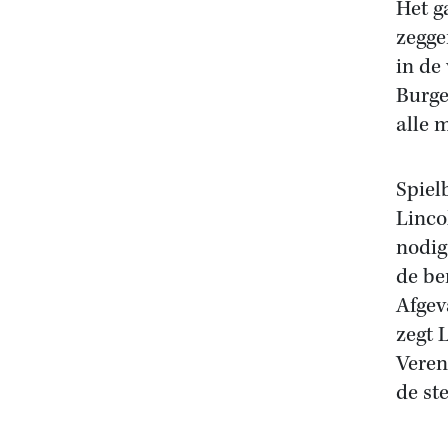
Het g
zeggen
in de
Burge
alle 
Spielb
Linco
nodig
de be
Afgev
zegt 
Veren
de st