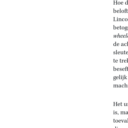
Hoe d
belof
Lincol
betog
wheel
de ac
sleut
te tr
besef
gelij
macht
Het u
is, m
toeva