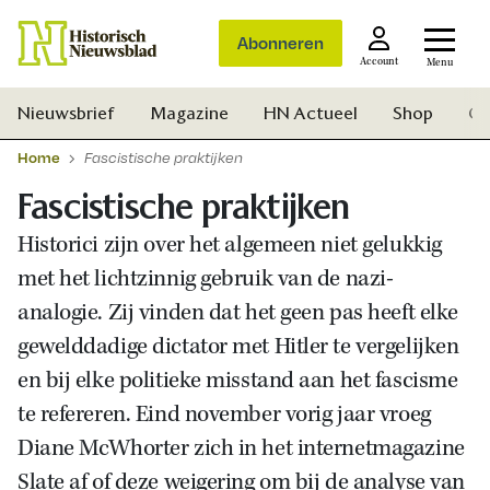
Abonneren
Account
Menu
Nieuwsbrief
Magazine
HN Actueel
Shop
Ge
Home
Fascistische praktijken
Fascistische praktijken
Historici zijn over het algemeen niet gelukkig
met het lichtzinnig gebruik van de nazi-
analogie. Zij vinden dat het geen pas heeft elke
gewelddadige dictator met Hitler te vergelijken
en bij elke politieke misstand aan het fascisme
te refereren. Eind november vorig jaar vroeg
Diane McWhorter zich in het internetmagazine
Zoek
Slate af of deze weigering om bij de analyse van