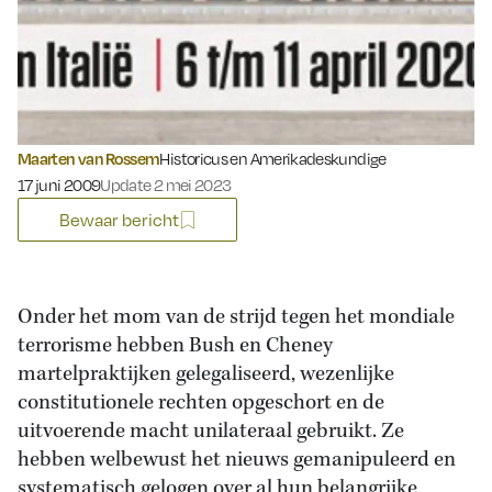
Maarten van Rossem
Historicus en Amerikadeskundige
Gepubliceerd op:
17 juni 2009
Update 2 mei 2023
Bewaar bericht
Onder het mom van de strijd tegen het mondiale
terrorisme hebben Bush en Cheney
martelpraktijken gelegaliseerd, wezenlijke
constitutionele rechten opgeschort en de
uitvoerende macht unilateraal gebruikt. Ze
hebben welbewust het nieuws gemanipuleerd en
systematisch gelogen over al hun belangrijke