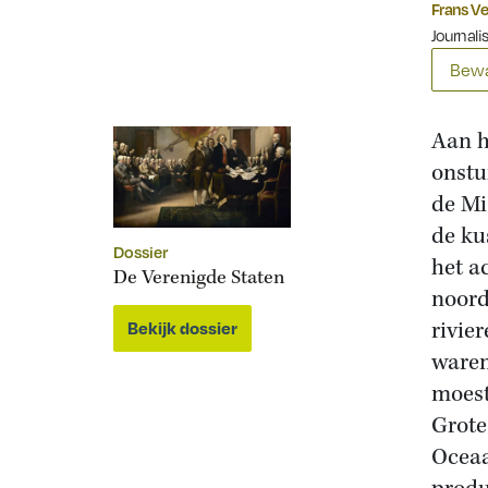
Frans V
Journali
Bewa
Aan h
onstu
de Mi
de ku
Dossier
het a
De Verenigde Staten
noord
rivie
Bekijk dossier
waren
moest
Grote
Oceaa