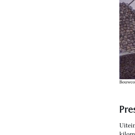
Bouwcon
Pre
Uitei
kilom