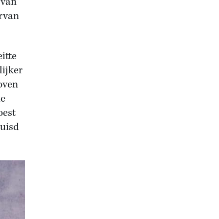
 van
arvan
itte
lijker
boven
de
oest
luisd