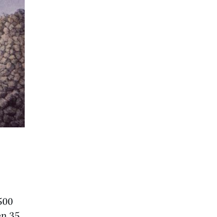
500
en 35