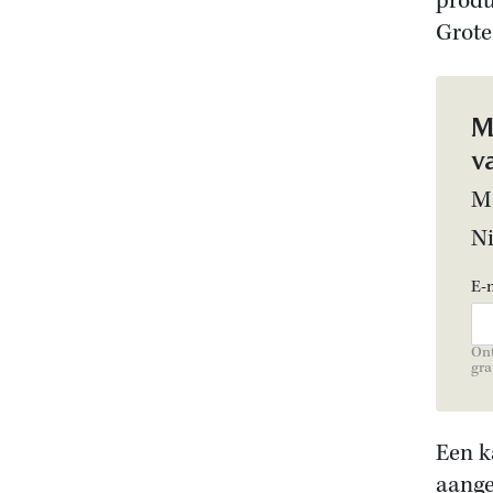
produ
Grote
M
v
Me
N
E-
Ont
gra
Een k
aange