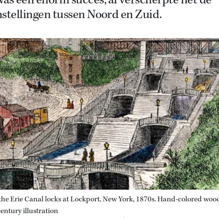
as een enorm succes, al verscherpte het de
stellingen tussen Noord en Zuid.
 the Erie Canal locks at Lockport, New York, 1870s. Hand-colored woo
entury illustration