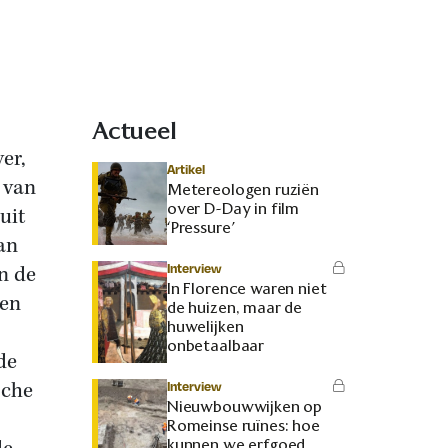
Actueel
er,
Artikel
 van
Metereologen ruziën
over D-Day in film
uit
‘Pressure’
an
Interview
n de
In Florence waren niet
ten
de huizen, maar de
huwelijken
onbetaalbaar
de
sche
Interview
Nieuwbouwwijken op
Romeinse ruïnes: hoe
kunnen we erfgoed