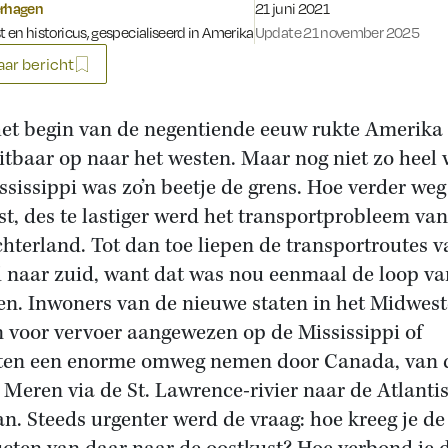
Gepubliceerd op:
erhagen
21 juni 2021
st en historicus, gespecialiseerd in Amerika
Update 21 november 2025
ar bericht
et begin van de negentiende eeuw rukte Amerika
itbaar op naar het westen. Maar nog niet zo heel v
ssissippi was zo’n beetje de grens. Hoe verder weg
st, des te lastiger werd het transportprobleem van
chterland. Tot dan toe liepen de transportroutes v
 naar zuid, want dat was nou eenmaal de loop va
ren. Inwoners van de nieuwe staten in het Midwes
 voor vervoer aangewezen op de Mississippi of
en een enorme omweg nemen door Canada, van 
 Meren via de St. Lawrence-rivier naar de Atlanti
n. Steeds urgenter werd de vraag: hoe kreeg je de