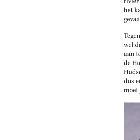
rivie
het k
gevaar
Tegen
wel d
aan t
de Hu
Hudso
dus e
moet 