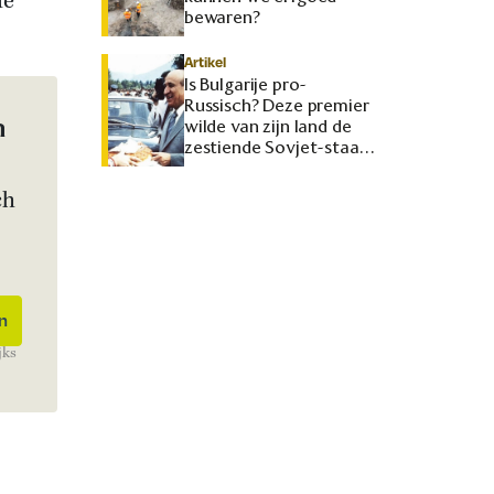
de
bewaren?
Artikel
Is Bulgarije pro-
Russisch? Deze premier
n
wilde van zijn land de
zestiende Sovjet-staat
maken
ch
jks