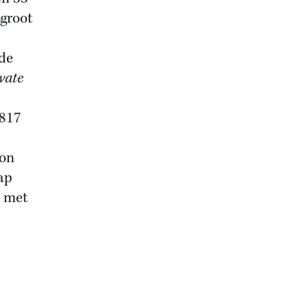
egroot
 de
vate
1817
son
ap
d met