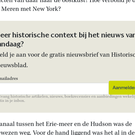
cten van daar naar de oostkust? Hoe verbond je 
 Meren met New York?
eer historische context bij het nieuws va
andaag?
ld je aan voor de gratis nieuwsbrief van Historis
ieuwsblad.
mailadres
vang historische artikelen, nieuws, boekrecensies en aanbiedingen wekeli
tis in je inbox.
anaal tussen het Erie-meer en de Hudson was de
wezen weg. Voor de hand liggend was het al in de