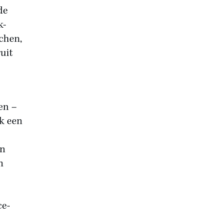
de
k-
achen,
uit
en –
jk een
en
n
ce-