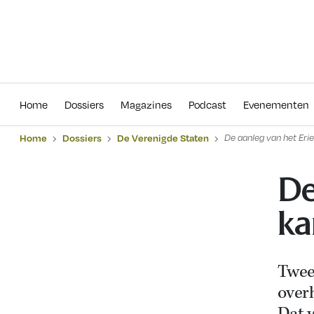
Home
Dossiers
Magazines
Podcas
Home
Dossiers
Magazines
Podcast
Evenementen
Home
Dossiers
De Verenigde Staten
De aanleg van het Eri
De
ka
Twee
overh