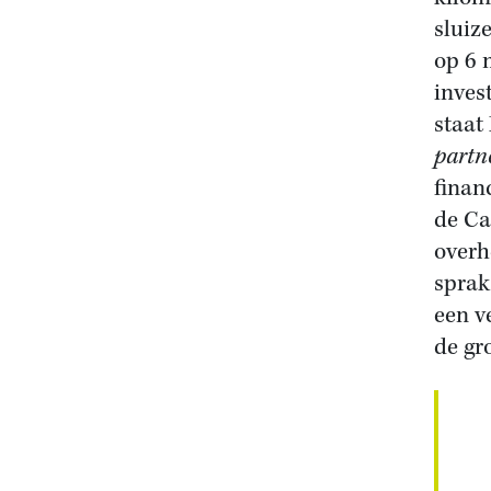
sluiz
op 6 
inves
staat
partn
finan
de Ca
overh
sprak
een ve
de gr