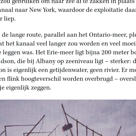
r zou gebruiken om naar zee af te zakken in plaats
anaal naar New York, waardoor de exploitatie da
 liep.
 de lange route, parallel aan het Ontario-meer, ple
at het kanaal veel langer zou worden en veel moei
e leggen was. Het Erie-meer ligt bijna 200 meter 
dson, die bij Albany op zeeniveau ligt – sterker: 
n is eigenlijk een getijdenwater, geen rivier. Er m
en flink hoogteverschil worden overbrugd – overs
je eigenlijk zeggen.