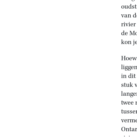
oudst
van d
rivie
de Mo
kon j
Hoewe
ligge
in di
stuk 
lange
twee 
tusse
verme
Ontar