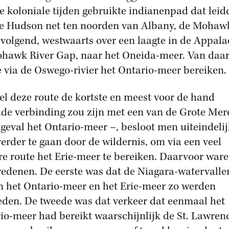
e koloniale tijden gebruikte indianenpad dat leid
e Hudson net ten noorden van Albany, de Mohaw
r volgend, westwaarts over een laagte in de Appal
hawk River Gap, naar het Oneida-meer. Van daar
e via de Oswego-rivier het Ontario-meer bereiken.
l deze route de kortste en meest voor de hand
nde verbinding zou zijn met een van de Grote Mer
t geval het Ontario-meer –, besloot men uiteindeli
verder te gaan door de wildernis, om via een veel
re route het Erie-meer te bereiken. Daarvoor war
redenen. De eerste was dat de Niagara-watervalle
n het Ontario-meer en het Erie-meer zo werden
den. De tweede was dat verkeer dat eenmaal het
io-meer had bereikt waarschijnlijk de St. Lawren