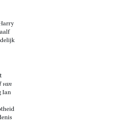
 Harry
aalf
ndelijk
t
l van
 Ian
otheid
denis