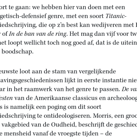
rt te gaan: we hebben hier van doen met een
getisch-defensief genre, met een soort
Titanic
-
iedschrijving, die op z’n best kan wedijveren met
r of
In de ban van de ring
. Het mag dan vijf voor tw
het loopt wellicht toch nog goed af, dat is de uitei
e boodschap.
euwste loot aan de stam van vergelijkende
avingsgeschiedenissen lijkt in eerste instantie nie
r in het raamwerk van het genre te passen.
De va
esten
van de Amerikaanse classicus en archeoloog
s is namelijk een poging om dit soort
iedschrijving te ontideologiseren. Morris, een gro
t vakgebied van de Oudheid, beschrijft de geschie
e mensheid vanaf de vroegste tijden – de