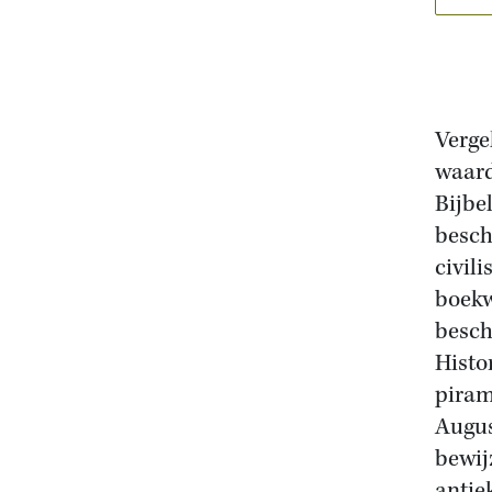
Verge
waard
Bijbe
besch
civili
boekw
besch
Histo
piram
Augus
bewij
antie