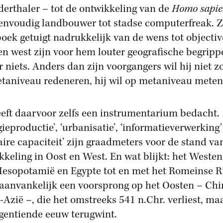
erthaler – tot de ontwikkeling van de
Homo sapie
envoudig landbouwer tot stadse computerfreak. Z
boek getuigt nadrukkelijk van de wens tot objectiv
en west zijn voor hem louter geografische begripp
r niets. Anders dan zijn voorgangers wil hij niet z
taniveau redeneren, hij wil op metaniveau meten
eeft daarvoor zelfs een instrumentarium bedacht.
gieproductie’, ‘urbanisatie’, ‘informatieverwerking’
taire capaciteit’ zijn graadmeters voor de stand va
kkeling in Oost en West. En wat blijkt: het Westen
esopotamië en Egypte tot en met het Romeinse Ri
 aanvankelijk een voorsprong op het Oosten – Chi
-Azië –, die het omstreeks 541 n.Chr. verliest, ma
gentiende eeuw terugwint.