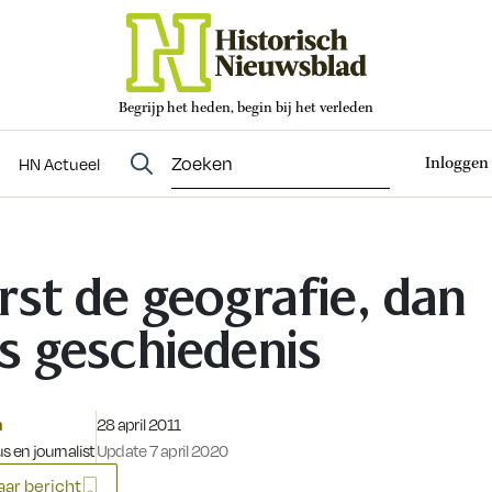
Begrijp het heden, begin bij het verleden
Abonneren
t
Evenementen
HN Actueel
Inloggen
HN Actueel
rst de geografie, dan
s geschiedenis
Gepubliceerd op:
m
28 april 2011
s en journalist
Update 7 april 2020
ar bericht