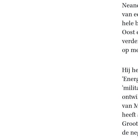
Neand
van e
hele 
Oost 
verde
op me
Hij h
‘Ener
‘mili
ontwi
van M
heeft
Groot
de ne