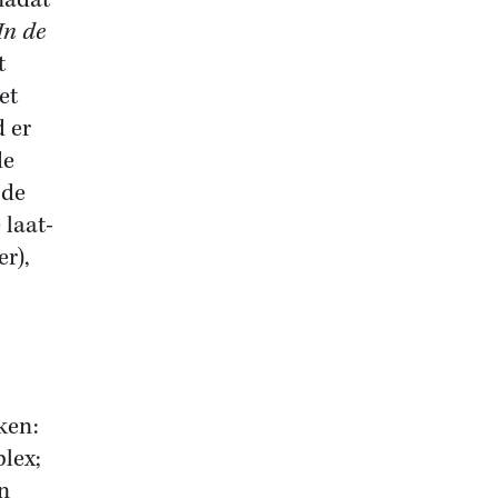
nadat
In de
t
et
d er
de
 de
 laat-
r),
ken:
plex;
n