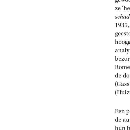
gewoo
ze ‘h
schad
1935,
geeste
hoogg
analy
bezor
Romei
de do
(Gass
(Huiz
Een p
de au
hun b