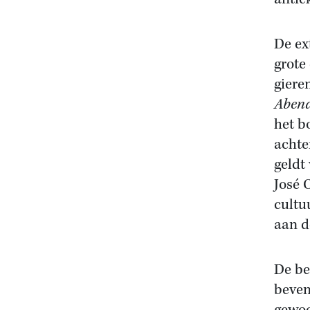
De ext
grote
giere
Aben
het b
achte
geldt
José 
cultu
aan d
De be
beven