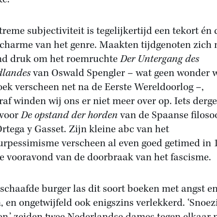
reme subjectiviteit is tegelijkertijd een tekort én 
 charme van het genre. Maakten tijdgenoten zich 
nd druk om het roemruchte
Der Untergang des
dlandes
van Oswald Spengler – wat geen wonder 
oek verscheen net na de Eerste Wereldoorlog –,
raf winden wij ons er niet meer over op. Iets derge
 voor
De opstand der horden
van de Spaanse filoso
Ortega y Gasset. Zijn kleine abc van het
urpessimisme verscheen al even goed getimed in 
e vooravond van de doorbraak van het fascisme.
schaafde burger las dit soort boeken met angst e
, en ongetwijfeld ook enigszins verlekkerd. ‘Snoez