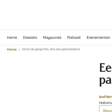
Home
Dossiers
Magazines
Podcas
Home
Dossiers
Magazines
Podcast
Evenementen
Home
Eerst de geografie, dan pas geschiedenis
Ee
pa
Jos Pal
Historicu
Bewa