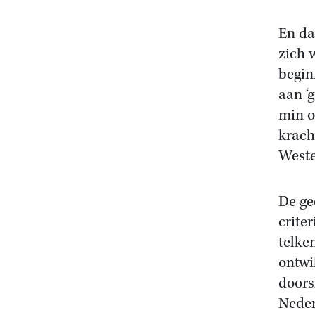
En dat
zich 
begin
aan ‘g
min o
krach
Westen
De ge
crite
telke
ontwi
doors
Neder