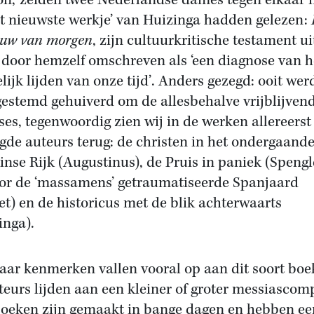
n,’ zeiden twee Nederlandse dames tegen elkaar 
et nieuwste werkje’ van Huizinga hadden gelezen:
uw van morgen
, zijn cultuurkritische testament ui
 door hemzelf omschreven als ‘een diagnose van h
lijk lijden van onze tijd’. Anders gezegd: ooit wer
estemd gehuiverd om de allesbehalve vrijblijven
ses, tegenwoordig zien wij in de werken allereerst
gde auteurs terug: de christen in het ondergaande
nse Rijk (Augustinus), de Pruis in paniek (Spengle
or de ‘massamens’ getraumatiseerde Spanjaard
et) en de historicus met de blik achterwaarts
inga).
aar kenmerken vallen vooral op aan dit soort boe
teurs lijden aan een kleiner of groter messiascom
oeken zijn gemaakt in bange dagen en hebben ee