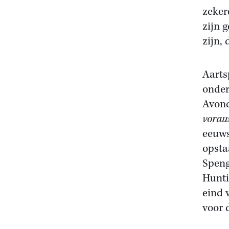
zeker
zijn 
zijn,
Aarts
onder
Avond
vorau
eeuws
opsta
Speng
Hunti
eind 
voor 