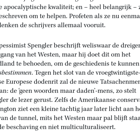
e apocalyptische kwaliteit; en – heel belangrijk – 
geschreven om te helpen. Profeten als ze nu eenma
 denken de schrijvers allemaal vooruit.
pessimist Spengler beschrijft weliswaar de dreig
gang van het Westen, maar hij doet dit om het
land te behoeden, om de geschiedenis te kunnen
sbestimmen
. Tegen het slot van de vroegtwintigste
e Europese dodenrit zal de nieuwe Tatsachenme
an: de ‘geen woorden maar daden’-mens, zo stelt
ler de lezer gerust. Zelfs de Amerikaanse conserv
ngton ziet een kleine tachtig jaar later licht aan h
van de tunnel, mits het Westen maar pal blijft sta
de beschaving en niet multiculturaliseert.