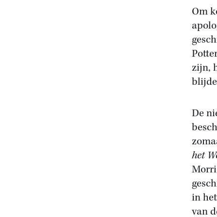
Om ko
apolo
gesch
Potte
zijn, 
blijd
De ni
besch
zomaa
het W
Morri
gesch
in he
van d