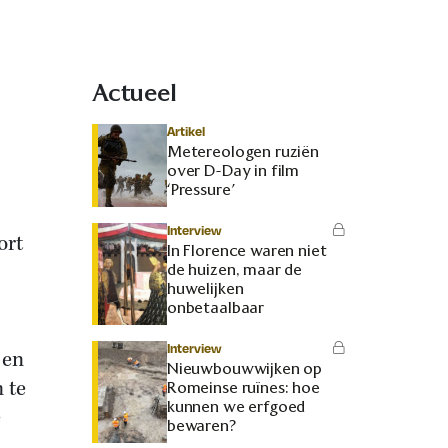
Actueel
Artikel
Metereologen ruziën
over D-Day in film
‘Pressure’
Interview
ort
In Florence waren niet
de huizen, maar de
huwelijken
onbetaalbaar
Interview
 en
Nieuwbouwwijken op
 te
Romeinse ruïnes: hoe
kunnen we erfgoed
e
bewaren?