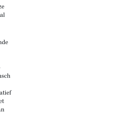
ze
al
ende
-
nsch
atief
et
an