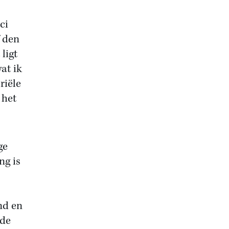
ci
 den
 ligt
wat ik
riële
 het
ge
ng is
nd en
 de