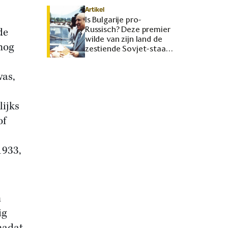
Artikel
Is Bulgarije pro-
Russisch? Deze premier
de
wilde van zijn land de
nog
zestiende Sovjet-staat
maken
was,
lijks
of
1933,
n
ig