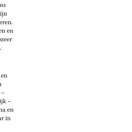
ns
ijn
eren.
en en
ozeer
.
 en
n
 –
jk –
na en
ar in