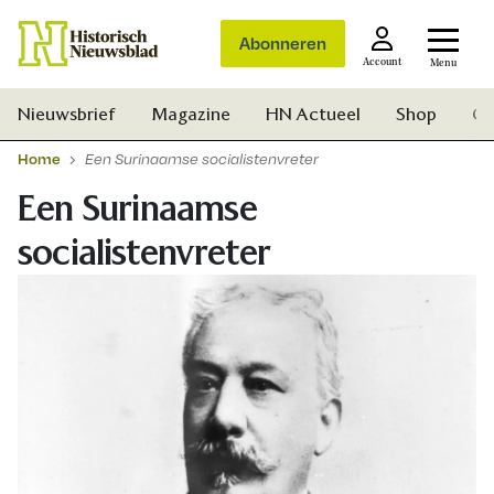
Abonneren
Account
Menu
Nieuwsbrief
Magazine
HN Actueel
Shop
Ge
Home
Een Surinaamse socialistenvreter
Een Surinaamse
socialistenvreter
Zoek