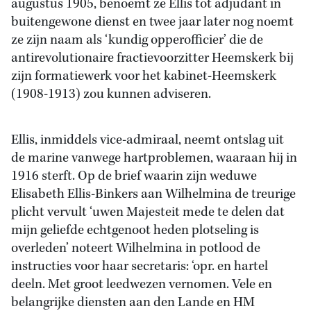
augustus 1905, benoemt ze Ellis tot adjudant in
buitengewone dienst en twee jaar later nog noemt
ze zijn naam als ‘kundig opperofficier’ die de
antirevolutionaire fractievoorzitter Heemskerk bij
zijn formatiewerk voor het kabinet-Heemskerk
(1908-1913) zou kunnen adviseren.
Ellis, inmiddels vice-admiraal, neemt ontslag uit
de marine vanwege hartproblemen, waaraan hij in
1916 sterft. Op de brief waarin zijn weduwe
Elisabeth Ellis-Binkers aan Wilhelmina de treurige
plicht vervult ‘uwen Majesteit mede te delen dat
mijn geliefde echtgenoot heden plotseling is
overleden’ noteert Wilhelmina in potlood de
instructies voor haar secretaris: ‘opr. en hartel
deeln. Met groot leedwezen vernomen. Vele en
belangrijke diensten aan den Lande en HM