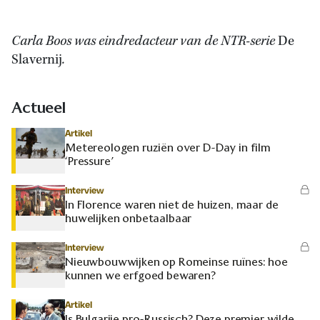
Carla Boos was eindredacteur van de NTR-serie
De
Slavernij
.
Actueel
Artikel
Metereologen ruziën over D-Day in film
‘Pressure’
Interview
In Florence waren niet de huizen, maar de
huwelijken onbetaalbaar
Interview
Nieuwbouwwijken op Romeinse ruïnes: hoe
kunnen we erfgoed bewaren?
Artikel
Is Bulgarije pro-Russisch? Deze premier wilde