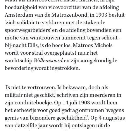
Maar als matroos eerste klasse Michels, in zijn
hoedanigheid van vicevoorzitter van de afdeling
Amsterdam van de Matrozenbond, in 1903 besluit
‘zich solidair te verklaren met de stakende
spoorwegarbeiders’ en de afdeling bovendien een
motie van wantrouwen aanneemt tegen schout-
bij-nacht Ellis, is de beer los. Matroos Michels
wordt voor straf overgeplaatst naar het
wachtschip
Willemsoord
en zijn aangekondigde
bevordering wordt ingetrokken.
‘Is niet te vertrouwen. Is bekwaam, doch als
militair niet geschikt,’ schrijven zijn meerderen in
zijn conduiteboekje. Op 14 juli 1903 wordt hem
het eerbewijs voor goed gedrag ontnomen ‘wegens
gemis van bijzondere geschiktheid’. Op 4 augustus
van datzelfde jaar wordt hij ontslagen uit de