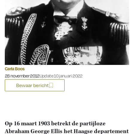
Carla Boos
Gepubliceerd op:
28 november 2012
Update 10 januari 2022
Bewaar bericht
Op 16 maart 1903 betrekt de partijloze
Abraham George Ellis het Haagse departement