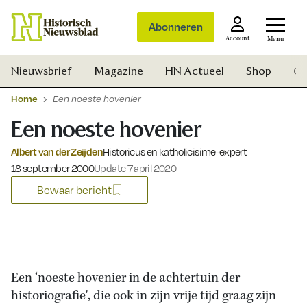
Abonneren
Account
Menu
Nieuwsbrief
Magazine
HN Actueel
Shop
Ge
Home
Een noeste hovenier
Een noeste hovenier
Albert van der Zeijden
Historicus en katholicisime-expert
Gepubliceerd op:
18 september 2000
Update 7 april 2020
Bewaar bericht
Een ‘noeste hovenier in de achtertuin der
historiografie', die ook in zijn vrije tijd graag zijn
Zoek