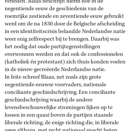
verleden'. Blaas beschrijft hierin hoe in de
negentiende eeuw de geschiedenis van de
roemrijke zestiende en zeventiende eeuw gebruikt
werd om de na 1830 door de Belgische afscheiding
in een identiteitscrisis belandde Nederlandse natie
weer enig zelfrespect bij te brengen. Daarbij was
het nodig dat oude partijtegenstellingen
overwonnen werden en dat ook de confessionelen
(katholiek én protestant) zich thuis konden voelen
in de nieuw-gecreëerde Nederlandse natie.
In feite schreef Blaas, net zoals zijn grote
negentiende-eeuwse voorvaders, nationale
conciliante geschiedschrijving. Een conciliante
geschiedschrijving waarbij de andere
levensbeschouwelijke stromingen lijken op te
lossen in een quasi boven de partijen staande
liberale richting, de enige richting die, in liberale
ogen althans, met recht nationaal mocht heten.