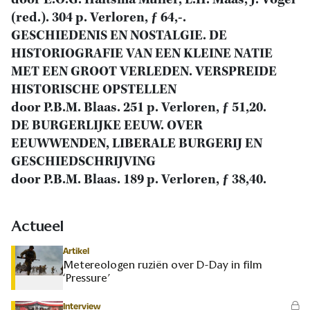
door E.O.G. Haitsma Mulier, L.H. Maas, J. Vogel
(red.). 304 p. Verloren, ƒ 64,-.
GESCHIEDENIS EN NOSTALGIE. DE
HISTORIOGRAFIE VAN EEN KLEINE NATIE
MET EEN GROOT VERLEDEN. VERSPREIDE
HISTORISCHE OPSTELLEN
door P.B.M. Blaas. 251 p. Verloren, ƒ 51,20.
DE BURGERLIJKE EEUW. OVER
EEUWWENDEN, LIBERALE BURGERIJ EN
GESCHIEDSCHRIJVING
door P.B.M. Blaas. 189 p. Verloren, ƒ 38,40.
Actueel
Artikel
Metereologen ruziën over D-Day in film
‘Pressure’
Interview