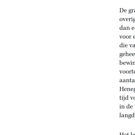
De gr
overi
dan e
voor 
die v
gehee
bewin
voort
aanta
Heneg
tijd 
in de
langd