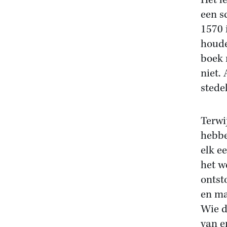
Het l
een s
1570 
houde
boek 
niet.
stede
Terwi
hebbe
elk e
het w
ontst
en ma
Wie d
van e