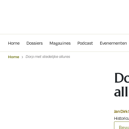
Home
Dossiers
Magazines
Podcas
Home
Dossiers
Magazines
Podcast
Evenementen
Home
Dorp met stedelijke allures
Do
al
Jan Dirk
Historic
Bewa