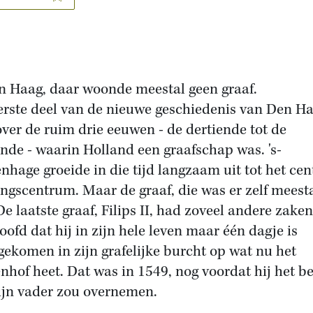
n Haag, daar woonde meestal geen graaf.
erste deel van de nieuwe geschiedenis van Den H
over de ruim drie eeuwen - de dertiende tot de
ende - waarin Holland een graafschap was. 's-
nhage groeide in die tijd langzaam uit tot het cen
ingscentrum. Maar de graaf, die was er zelf meest
 De laatste graaf, Filips II, had zoveel andere zake
hoofd dat hij in zijn hele leven maar één dagje is
gekomen in zijn grafelijke burcht op wat nu het
nhof heet. Dat was in 1549, nog voordat hij het b
ijn vader zou overnemen.