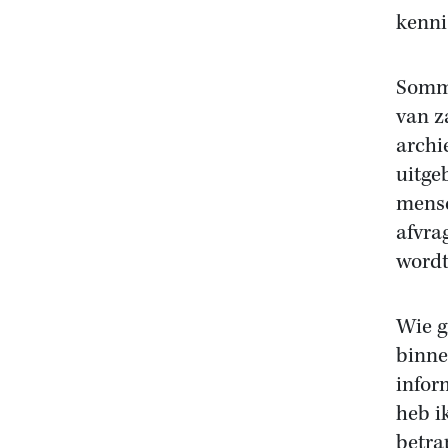
kenni
Sommi
van z
archi
uitge
mense
afvra
wordt
Wie g
binne
infor
heb i
betra