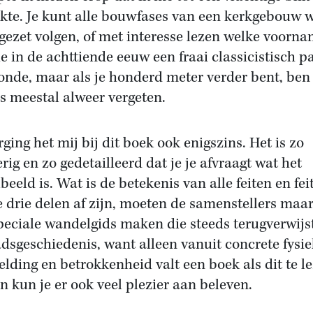
kte. Je kunt alle bouwfases van een kerkgebouw 
ezet volgen, of met interesse lezen welke voorn
ie in de achttiende eeuw een fraai classicistisch 
nde, maar als je honderd meter verder bent, ben 
ls meestal alweer vergeten.
rging het mij bij dit boek ook enigszins. Het is zo
rig en zo gedetailleerd dat je je afvraagt wat het
beeld is. Wat is de betekenis van alle feiten en fei
e drie delen af zijn, moeten de samenstellers maa
peciale wandelgids maken die steeds terugverwijs
adsgeschiedenis, want alleen vanuit concrete fysi
elding en betrokkenheid valt een boek als dit te l
n kun je er ook veel plezier aan beleven.