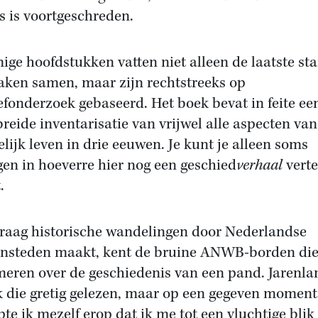
s is voortgeschreden.
ge hoofdstukken vatten niet alleen de laatste st
aken samen, maar zijn rechtstreeks op
efonderzoek gebaseerd. Het boek bevat in feite ee
breide inventarisatie van vrijwel alle aspecten van
lijk leven in drie eeuwen. Je kunt je alleen soms
gen in hoeverre hier nog een geschied
verhaal
verte
.
raag historische wandelingen door Nederlandse
nsteden maakt, kent de bruine ANWB-borden di
meren over de geschiedenis van een pand. Jarenla
k die gretig gelezen, maar op een gegeven moment
pte ik mezelf erop dat ik me tot een vluchtige blik