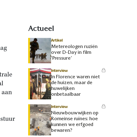
Actueel
Artikel
Metereologen ruziën
aag
over D-Day in film
‘Pressure’
Interview
trale
In Florence waren niet
al
de huizen, maar de
huwelijken
n aan
onbetaalbaar
Interview
Nieuwbouwwijken op
estuur
Romeinse ruïnes: hoe
kunnen we erfgoed
bewaren?