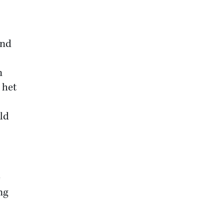
and
n
 het
ld
e
ng