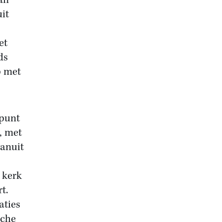
van
it
et
ds
p met
lpunt
, met
vanuit
 kerk
t.
aties
sche