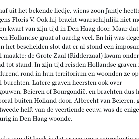
aaf uit het bekende liedje, wiens zoon Jantje heett
gens Floris V. Ook hij bracht waarschijnlijk niet m
en kwart van zijn tijd in Den Haag door. Maar da
een Hollandse graaf al aardig veel. En hij was deg
an het bescheiden slot dat er al stond een imposa
l maakte: de Grote Zaal (Ridderzaal) kwam onder
d tot stand. In zijn tijd reisden Hollandse graven
durend rond in hun territorium en woonden ze op
l burchten. Latere graven heersten ook over
ouwen, Beieren of Bourgondië, en brachten dus 
vooral buiten Holland door. Albrecht van Beieren, 
 tweede helft van de veertiende eeuw, was de enige
urig in Den Haag woonde.