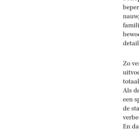
beper
nauwg
famil
bewoo
detai
Zo ve
uitvoe
totaal
Als d
een s
de st
verbe
En da