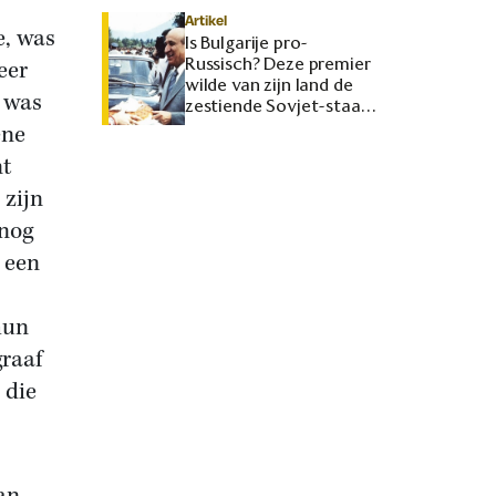
Artikel
e, was
Is Bulgarije pro-
Russisch? Deze premier
eer
wilde van zijn land de
t was
zestiende Sovjet-staat
maken
ene
nt
 zijn
 nog
 een
hun
graaf
 die