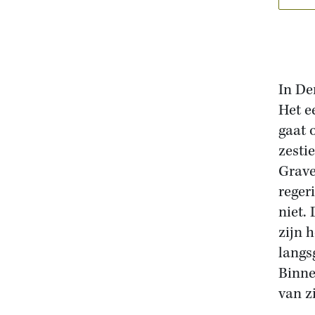
In De
Het e
gaat 
zesti
Grave
reger
niet.
zijn 
langs
Binne
van z