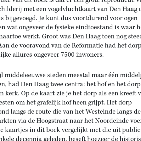
euke van dit boek is dat er een grote reproductie 
childerij met een vogelvluchtkaart van Den Haag u
is bijgevoegd. Je kunt dus voortdurend voor ogen
n wat ongeveer de fysieke eindtoestand is waar h
naartoe werkt. Groot was Den Haag toen nog stee
 Aan de vooravond van de Reformatie had het dor
lijke allures ongeveer 7500 inwoners.
jl middeleeuwse steden meestal maar één midde
n, had Den Haag twee centra: het hof en het dorp
en kerk. Op de kaart zie je het dorp als een kreeft 
esten om het grafelijk hof heen grijpt. Het dorp
ond langs de route die van het Westeinde langs de
rkten via de Hoogstraat naar het Noordeinde voer
e kaartjes in dit boek vergelijkt met die uit public
nkele decennia geleden, beseft hoezeer de histori