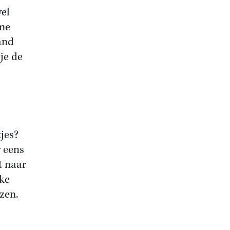
wel
ame
pand
je de
tjes?
r eens
t naar
eke
ezen.