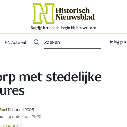
Begrijp het heden, begin bij het verleden
Abonneren
t
Evenementen
HN Actueel
Inloggen
HN Actueel
rp met stedelijke
lures
Gepubliceerd op:
 Snel
11 januari 2005
us
Update 7 april 2020
ar bericht