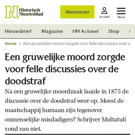
Abonneren
Account
Menu
Nieuwsbrief
Magazine
HN Actueel
Shop
Ge
Home
Een gruwelijke moord zorgde voor felle discussies over de
Een gruwelijke moord zorgde
voor felle discussies over de
doodstraf
Na een gruwelijke moordzaak laaide in 1875 de
discussie over de doodstraf weer op. Moest de
maatschappij humaan zijn tegenover
onmenselijke misdadigers? Schrijver Multatuli
vond van niet.
Zoek