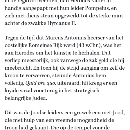
in de regio arriveerden, had Herodes’ vader al
handig aangepapt met hun leider Pompeius, en
zich met diens steun opgewerkt tot de sterke man
achter de zwakke Hyrcanus II.
Tegen de tijd dat Marcus Antonius heerser van het
oostelijke Romeinse Rijk werd (43 v.Chr.), was het
aan Herodes om het kunstje te herhalen. Dat
verliep meesterlijk, ook vanwege de zak geld die hij
meebracht. En toen hij de strijd aanging om zelf de
kroon te verwerven, steunde Antonius hem
volledig.
Quid pro quo
, uiteraard; hij kreeg er een
loyale vazal voor terug in het strategisch
belangrijke Judea.
Dit was de Joodse leiders een gruwel: een niet-Jood,
die met hulp van een vreemde mogendheid de
troon had gekaapt. Die op de tempel voor de