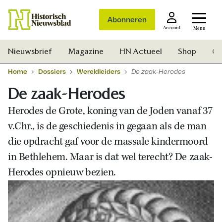
Abonneren
Account
Menu
Nieuwsbrief
Magazine
HN Actueel
Shop
Ge
Home
Dossiers
Wereldleiders
De zaak-Herodes
De zaak-Herodes
Herodes de Grote, koning van de Joden vanaf 37
v.Chr., is de geschiedenis in gegaan als de man
die opdracht gaf voor de massale kindermoord
in Bethlehem. Maar is dat wel terecht? De zaak-
Herodes opnieuw bezien.
Zoek