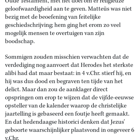
Oude Testament, met het doel om er religieuze
geloofwaardigheid aan te geven. Matteüs was niet
bezig met de beoefening van feitelijke
geschiedschrijving; hem ging het erom zo veel
mogelijk mensen te overtuigen van zijn
boodschap.
Sommigen zouden misschien verwachten dat de
verdediging nog aanvoert dat Herodes het sterkste
alibi had dat maar bestaat: in 4 v.Chr. stierf hij, en
hij was dus dood en begraven ten tijde van het
delict. Maar dan zou de aanklager direct
opspringen om erop te wijzen dat de vijfde-eeuwse
opsteller van de kalender waarop de christelijke
jaartelling is gebaseerd een foutje heeft gemaakt.
En dat hedendaagse historici denken dat Jezus’
geboorte waarschijnlijker plaatsvond in ongeveer 6
v.Chr.