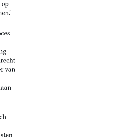
 op
en.’
oces
ing
nrecht
er van
daan
sch
esten