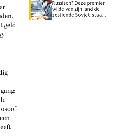
Russisch? Deze premier
er
wilde van zijn land de
eden.
zestiende Sovjet-staat
maken
t geld
g.
dig
 gang:
le
losoof
 een
eeft