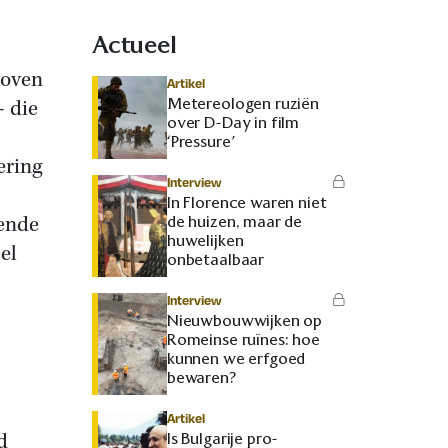
Actueel
boven
Artikel
Metereologen ruziën
– die
over D-Day in film
‘Pressure’
ering
Interview
In Florence waren niet
rende
de huizen, maar de
huwelijken
el
onbetaalbaar
Interview
Nieuwbouwwijken op
Romeinse ruïnes: hoe
kunnen we erfgoed
bewaren?
Artikel
d
Is Bulgarije pro-