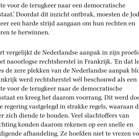
ste voor de terugkeer naar een democratische
staat.’ Doordat dit inzicht ontbrak, moesten de Jo
keer een harde strijd aangaan om hun rechten en
ren te herwinnen.
rt vergelijkt de Nederlandse aanpak in zijn proefs
et naoorlogse rechtsherstel in Frankrijk. ‘En dat l
es de zere plekken van de Nederlandse aanpak blo
ankrijk werd rechtsherstel wél beschouwd als een
ste voor de terugkeer naar de democratische
sstaat en kreeg het daarom voorrang. Dit werd do
e regering vastgelegd in strakke regels, waaraan d
er zich diende te houden. Veel slachtoffers van
chting konden daarom rekenen op een snelle en
digende afhandeling. Ze hoefden niet te vrezen v