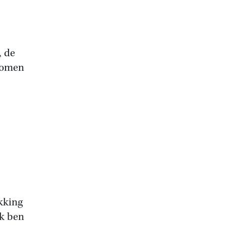
, de
 komen
kking
Ik ben