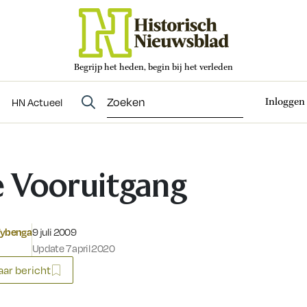
Begrijp het heden, begin bij het verleden
Abonneren
t
Evenementen
HN Actueel
Inloggen
HN Actueel
 Vooruitgang
Gepubliceerd op:
Wybenga
9 juli 2009
Update 7 april 2020
ar bericht