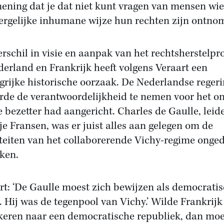
ening dat je dat niet kunt vragen van mensen wie
ergelijke inhumane wijze hun rechten zijn ontnom
erschil in visie en aanpak van het rechtsherstelpr
derland en Frankrijk heeft volgens Veraart een
grijke historische oorzaak. De Nederlandse reger
rde de verantwoordelijkheid te nemen voor het o
e bezetter had aangericht. Charles de Gaulle, leid
ije Fransen, was er juist alles aan gelegen om de
iteiten van het collaborerende Vichy-regime onge
ken.
rt: ‘De Gaulle moest zich bewijzen als democrati
r. Hij was de tegenpool van Vichy.’ Wilde Frankrijk
keren naar een democratische republiek, dan mo