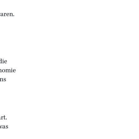
aren.
die
nomie
ens
rt.
was