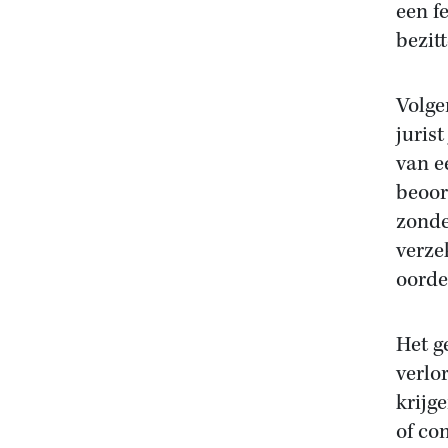
een f
bezit
Volge
juris
van e
beoor
zonde
verze
oorde
Het g
verlo
krijg
of co