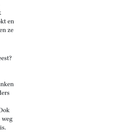
k
kt en
en ze
eest?
danken
ders
 Ook
e weg
is.