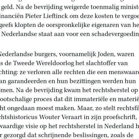
 geld. Na de bevrijding weigerde toenmalig minist
inanciën Pieter Lieftinck om deze kosten te vergo
geefs klopten de oorspronkelijke eigenaren van he
e Nederlandse staat aan voor een schadevergoedin
Nederlandse burgers, voornamelijk Joden, waren
ns de Tweede Wereldoorlog het slachtoffer van
chting: ze verloren alle rechten die een menswaar
an garandeerden en hun bezittingen werden hun
men. Na de bevrijding kwam het rechtsherstel op
rootschalige proces dat dit immateriële en materië
ht ongedaan moest maken. Maar, zo stelt rechtsfi
chtshistoricus Wouter Veraart in zijn proefschrift,
aardige visie op het rechtsherstel in Nederland h
r gezorgd dat schrijnende beslissingen, zoals de