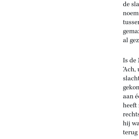
de sl
noemt
tusse
gemaz
al ge
Is de
‘Ach, 
slach
gekom
aan é
heeft
recht
hij w
terug