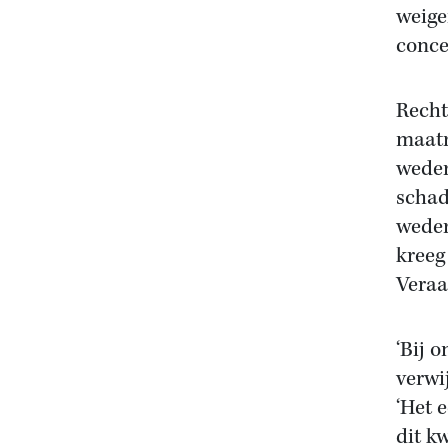
weige
conce
Recht
maatr
weder
schad
weder
kreeg
Veraa
‘Bij 
verwi
‘Het 
dit k