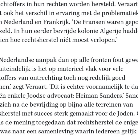
achtoffers in hun rechten worden hersteld. Veraart
 ook het verschil in ervaring met de problematie
n Nederland en Frankrijk. ‘De Fransen waren gepo
eld. In hun eerder bevrijde kolonie Algerije hadd
zien hoe rechtsherstel níét moest verlopen.’
 Nederlandse aanpak dan op alle fronten fout gew
uiteindelijk is het op materieel vlak voor vele
toffers van ontrechting toch nog redelijk goed
en,’ zegt Veraart. ‘Dit is echter voornamelijk te 
én enkele Joodse advocaat: Heiman Sanders.’ San
 zich na de bevrijding op bijna alle terreinen van
sherstel met succes sterk gemaakt voor de Joden.
as de mening toegedaan dat rechtsherstel de enig
 was naar een samenleving waarin iedereen gelijk 