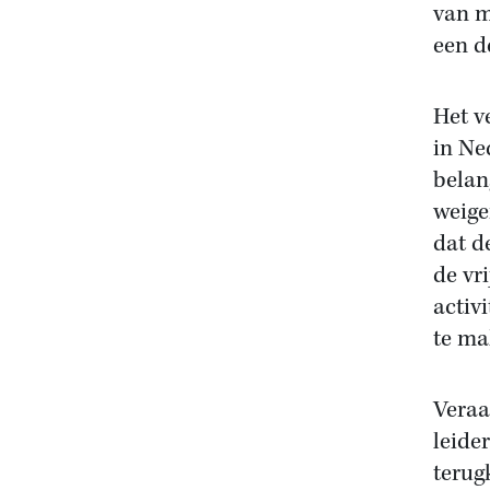
van m
een d
Het v
in Ne
belan
weige
dat d
de vr
activ
te ma
Veraa
leide
terug