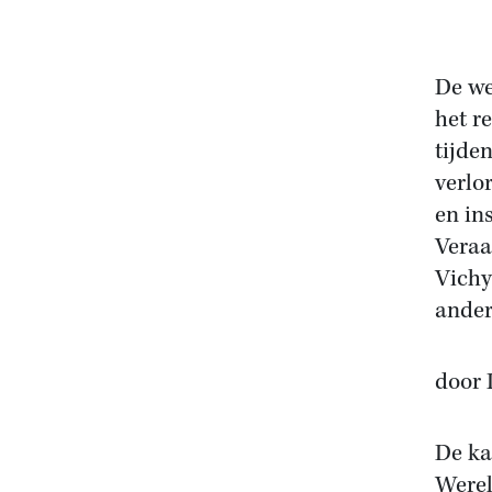
De we
het r
tijde
verlo
en ins
Veraa
Vichy
ander
door 
De ka
Werel