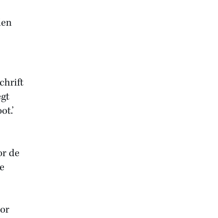
den
chrift
egt
ot.’
or de
e
oor