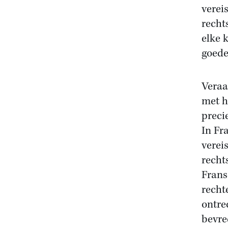
verei
recht
elke 
goede
Veraa
met h
preci
In Fr
verei
recht
Frans
recht
ontre
bevre