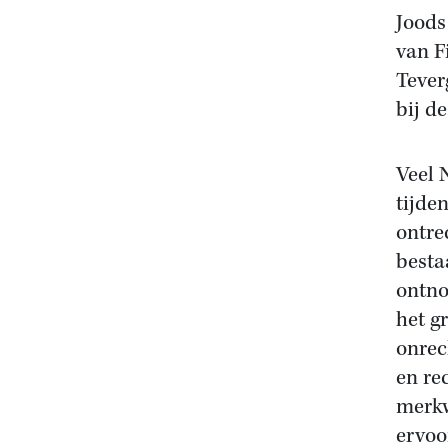
Joods
van F
Tever
bij d
Veel 
tijde
ontre
besta
ontno
het g
onrec
en re
merkw
ervoo