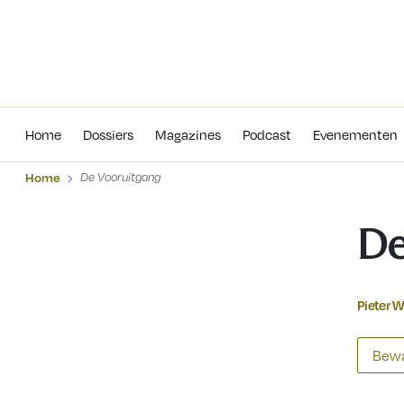
Home
Dossiers
Magazines
Podcas
Home
Dossiers
Magazines
Podcast
Evenementen
Home
De Vooruitgang
De
Pieter 
Bewa