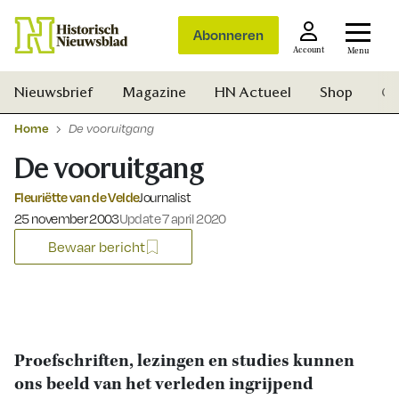
Abonneren
Account
Menu
Nieuwsbrief
Magazine
HN Actueel
Shop
Ge
Home
De vooruitgang
De vooruitgang
Fleuriëtte van de Velde
Journalist
Gepubliceerd op:
25 november 2003
Update 7 april 2020
Bewaar bericht
Proefschriften, lezingen en studies kunnen
ons beeld van het verleden ingrijpend
Zoek