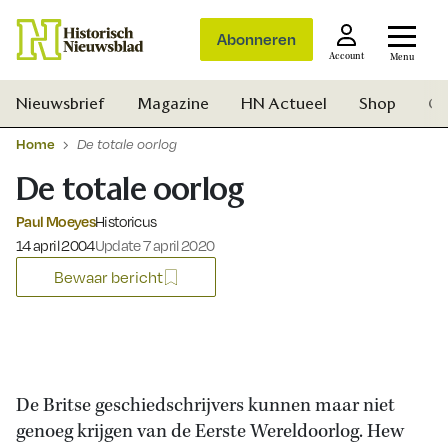
Abonneren
Account
Menu
Nieuwsbrief
Magazine
HN Actueel
Shop
Ge
Home
De totale oorlog
De totale oorlog
Paul Moeyes
Historicus
Gepubliceerd op:
14 april 2004
Update 7 april 2020
Bewaar bericht
De Britse geschiedschrijvers kunnen maar niet
genoeg krijgen van de Eerste Wereldoorlog. Hew
Zoek