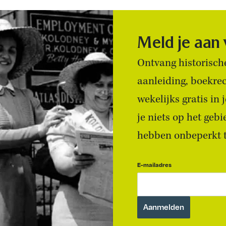
Meld je aan
Ontvang historische
aanleiding, boekre
wekelijks gratis in
je niets op het geb
hebben onbeperkt to
E-mailadres