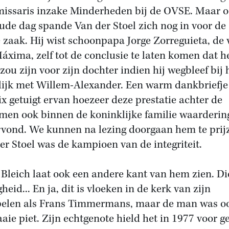
ssaris inzake Minderheden bij de OVSE. Maar o
oude dag spande Van der Stoel zich nog in voor de
 zaak. Hij wist schoonpapa Jorge Zorreguieta, de 
áxima, zelf tot de conclusie te laten komen dat h
 zou zijn voor zijn dochter indien hij wegbleef bij 
ijk met Willem-Alexander. Een warm dankbriefje
ix getuigt ervan hoezeer deze prestatie achter de
men ook binnen de koninklijke familie waarderin
vond. We kunnen na lezing doorgaan hem te prij
er Stoel was de kampioen van de integriteit.
Bleich laat ook een andere kant van hem zien. Di
heid... En ja, dit is vloeken in de kerk van zijn
pelen als Frans Timmermans, maar de man was o
aaie piet. Zijn echtgenote hield het in 1977 voor g