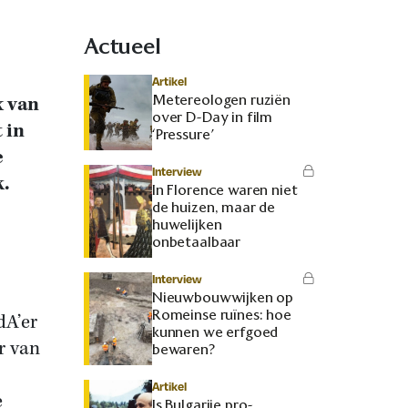
Actueel
Artikel
Metereologen ruziën
x van
over D-Day in film
 in
‘Pressure’
e
Interview
k.
In Florence waren niet
de huizen, maar de
huwelijken
onbetaalbaar
Interview
Nieuwbouwwijken op
Romeinse ruïnes: hoe
dA’er
kunnen we erfgoed
r van
bewaren?
Artikel
e
Is Bulgarije pro-