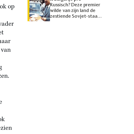
Russisch? Deze premier
ok op
wilde van zijn land de
zestiende Sovjet-staat
maken
vader
et
haar
 van
g
zen.
e
ok
ezien