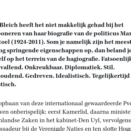
Bleich heeft het niet makkelijk gehad bij het
neren van haar biografie van de politicus Ma
toel (1924-2011). Som je namelijk zijn het meest
og springende eigenschappen op, dan beland j
lf op het terrein van de hagiografie. Fatsoenlij
allend. Onkreukbaar. Diplomatiek. Stil.
oudend. Gedreven. Idealistisch. Tegelijkertijd
stisch.
opbaan van deze internationaal gewaardeerde Pv
ven onberispelijk: eerst Kamerlid, daarna ministe
nlandse Zaken in het kabinet-Den Uyl, vervolgens
sadeur bij de Verenigde Naties en ten slotte Hog