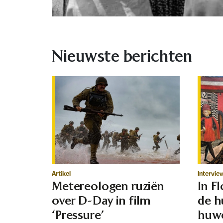
Nieuwste berichten
Artikel
Intervie
Metereologen ruziën
In F
over D-Day in film
de h
‘Pressure’
huwe