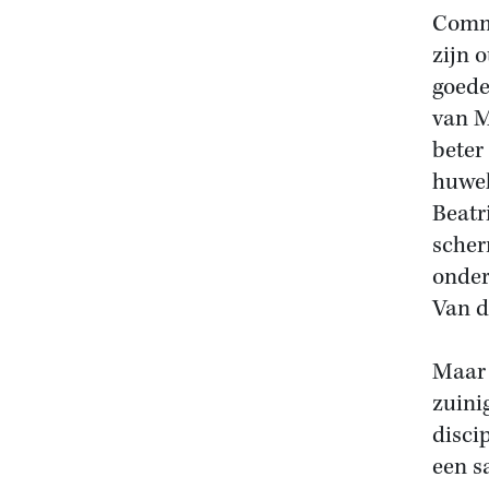
Commi
zijn 
goede
van M
beter
huwel
Beatr
scher
onder
Van d
Maar 
zuinig
disci
een s