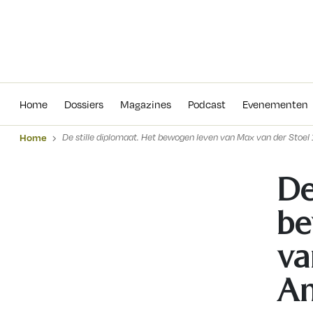
Home
Dossiers
Magazines
Podcas
Home
Dossiers
Magazines
Podcast
Evenementen
Home
De stille diplomaat. Het bewogen leven van Max van der Stoel
De
be
va
An