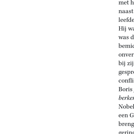
met h
naast
leefd
Hij w
was da
bemid
onver
bij zi
gespr
confl
Boris
berk
Nobel
een G
breng
gerin