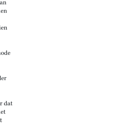
aan
ien
ien
hode
der
r dat
het
t