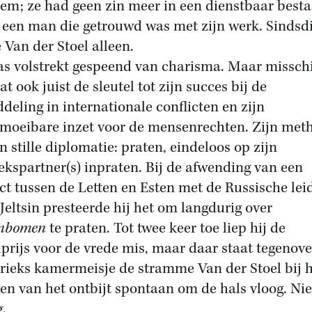
em; ze had geen zin meer in een dienstbaar best
 een man die getrouwd was met zijn werk. Sindsd
e Van der Stoel alleen.
as volstrekt gespeend van charisma. Maar missch
t ook juist de sleutel tot zijn succes bij de
deling in internationale conflicten en zijn
moeibare inzet voor de mensenrechten. Zijn met
jn stille diplomatie: praten, eindeloos op zijn
ekspartner(s) inpraten. Bij de afwending van een
ict tussen de Letten en Esten met de Russische lei
 Jeltsin presteerde hij het om langdurig over
enbomen
te praten. Tot twee keer toe liep hij de
prijs voor de vrede mis, maar daar staat tegenove
rieks kamermeisje de stramme Van der Stoel bij 
en van het ontbijt spontaan om de hals vloog. Nie
g.