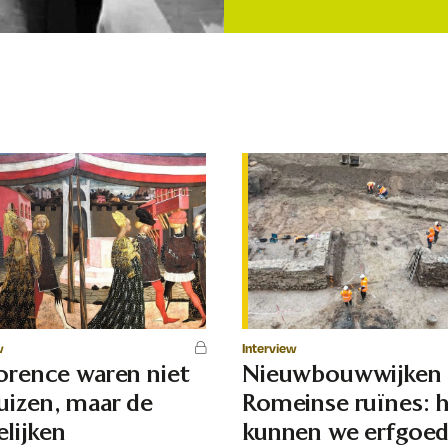
w
Interview
lorence waren niet
Nieuwbouwwijken
uizen, maar de
Romeinse ruïnes: 
lijken
kunnen we erfgoe