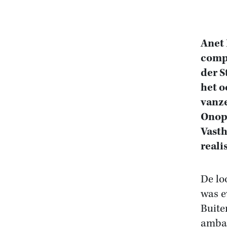
Anet 
compo
der S
het o
vanze
Onopv
Vasth
reali
De lo
was e
Buite
ambas