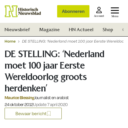
Abonneren
Account
Menu
Nieuwsbrief
Magazine
HN Actueel
Shop
Ge
Home
DE STELLING: ‘Nederland moet 100 jaar Eerste Wereldoorl
DE STELLING: ‘Nederland
moet 100 jaar Eerste
Wereldoorlog groots
herdenken’
Maurice Blessing
Journalist en arabist
Gepubliceerd op:
24 oktober 2012
Update 7 april 2020
Bewaar bericht
Zoek