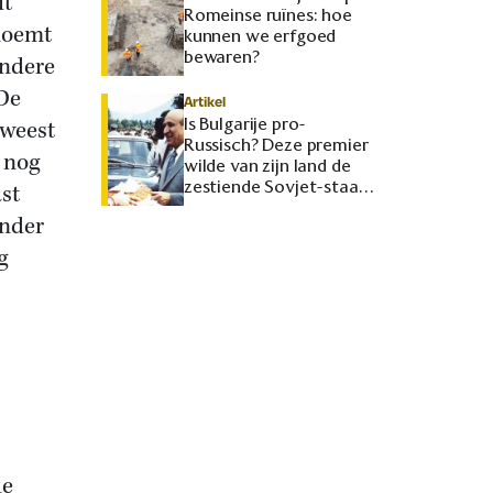
it
Romeinse ruïnes: hoe
noemt
kunnen we erfgoed
bewaren?
ndere
 De
Artikel
Is Bulgarije pro-
weest
Russisch? Deze premier
n nog
wilde van zijn land de
zestiende Sovjet-staat
st
maken
onder
g
de