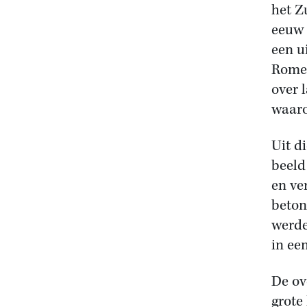
het Z
eeuw 
een u
Romei
over 
waaro
Uit d
beeld
en ve
beton
werde
in ee
De ov
grote