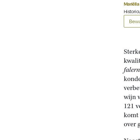
Mariëlla
Historic
Bewa
Sterk
kwali
faler
konde
verbe
wijn 
121 v
komt 
over 