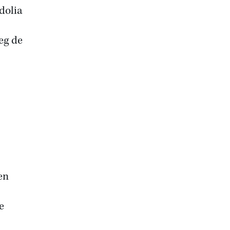
dolia
eg de
en
e