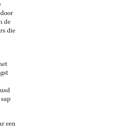
e
 door
n de
rs die
het
gst
eusd
 sap
ar een