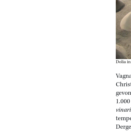
Dolia in
Vagna
Chris
gevon
1.000
vinar
tempe
Derge