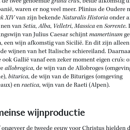
t de twee genoemde
grand cru
’s, beide afkomstig u
nië, waren er nog veel meer. Plinius de Oudere 
ek XIV
van zijn bekende
Naturalis Historia
onder a
jnen van
Setia
,
Alba
,
Velletri
,
Massica
en
Sorrente
.
lingswijn van Julius Caesar schijnt
mamertinum
ge
n, een wijn afkomstig van Sicilië. En dit zijn allee
de wijnen van het Italische schiereiland. Daarnaa
 ook Gallië vanaf een zeker moment eigen cru’s: 
re
allobrogica
, de wijn van de Allobroges (omgevin
e),
biturica
, de wijn van de Bituriges (omgeving
eaux) en
raetica
, wijn van de Raeti (Alpen).
einse wijnproductie
 ongeveer de tweede eeuw voor Christus hielden 