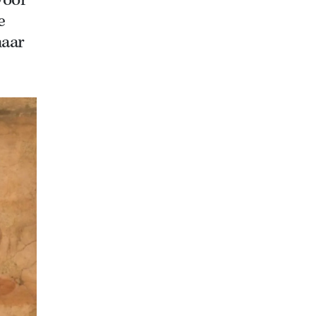
voor
e
maar