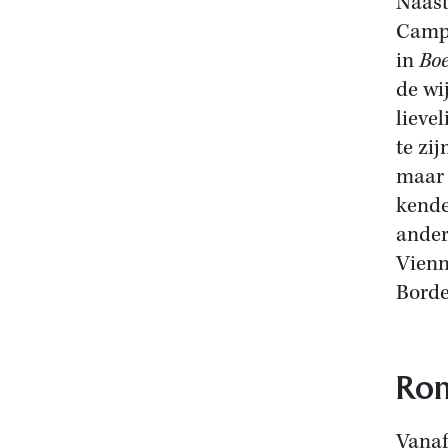
Naas
Campa
in
Bo
de wi
lieve
te zij
maar 
kende
ande
Vienn
Bord
Rom
Vanaf