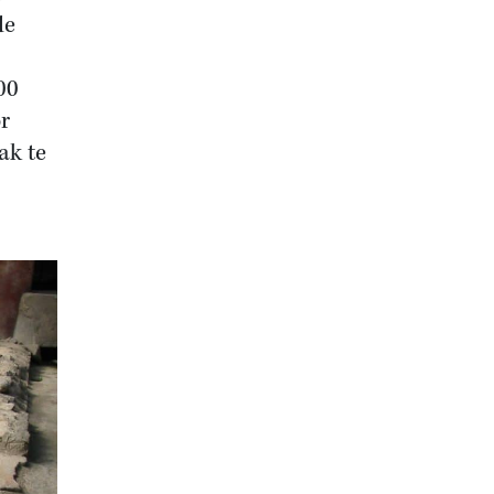
de
00
r
ak te