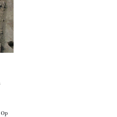
n
. Op