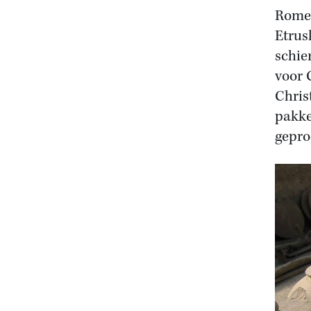
Romei
Etrus
schie
voor 
Chris
pakke
gepro