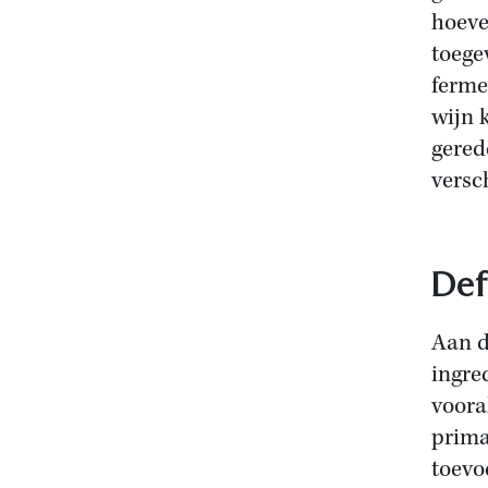
hoeve
toege
ferme
wijn 
gered
versc
Def
Aan d
ingre
voora
prima
toevo