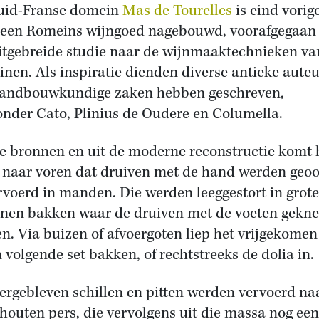
uid-Franse domein
Mas de Tourelles
is eind vorig
een Romeins wijngoed nagebouwd, voorafgegaan
itgebreide studie naar de wijnmaaktechnieken va
nen. Als inspiratie dienden diverse antieke auteu
landbouwkundige zaken hebben geschreven,
nder Cato, Plinius de Oudere en Columella.
ie bronnen en uit de moderne reconstructie komt 
 naar voren dat druiven met de hand werden geoo
rvoerd in manden. Die werden leeggestort in grote
nen bakken waar de druiven met de voeten gekn
n. Via buizen of afvoergoten liep het vrijgekomen
n volgende set bakken, of rechtstreeks de dolia in.
ergebleven schillen en pitten werden vervoerd na
 houten pers, die vervolgens uit die massa nog een