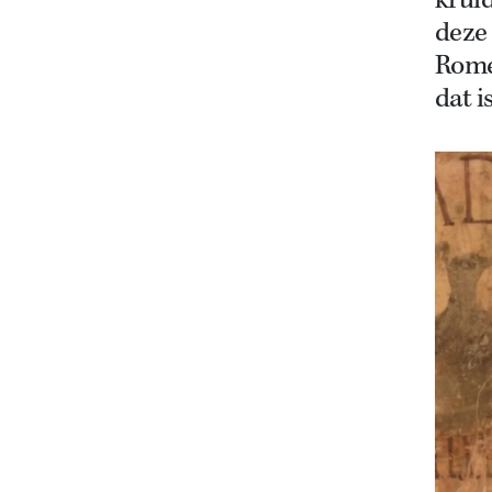
kruid
deze 
Rome
dat i