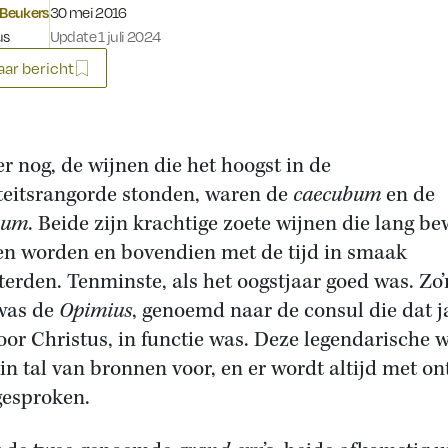
Gepubliceerd op:
 Beukers
30 mei 2016
us
Update 1 juli 2024
ar bericht
er nog, de wijnen die het hoogst in de
teitsrangorde stonden, waren de
caecubum
en de
num
. Beide zijn krachtige zoete wijnen die lang b
n worden en bovendien met de tijd in smaak
terden. Tenminste, als het oogstjaar goed was. Zo’
was de
Opimius
, genoemd naar de consul die dat j
oor Christus, in functie was. Deze legendarische w
in tal van bronnen voor, en er wordt altijd met on
gesproken.