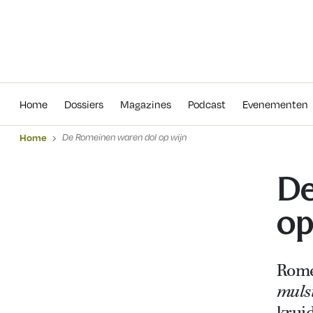
Home
Dossiers
Magazines
Podcas
Home
Dossiers
Magazines
Podcast
Evenementen
Home
De Romeinen waren dol op wijn
De
op
Rome
mul