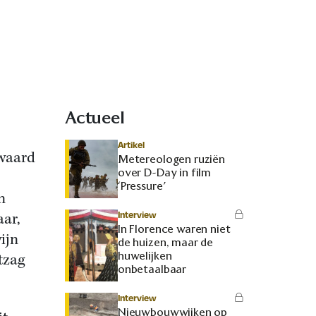
Actueel
Artikel
ewaard
Metereologen ruziën
over D-Day in film
‘Pressure’
n
Interview
aar,
In Florence waren niet
ijn
de huizen, maar de
huwelijken
tzag
onbetaalbaar
Interview
Nieuwbouwwijken op