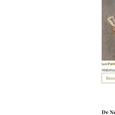
Luc Pan
Historicu
Bewa
De Ne