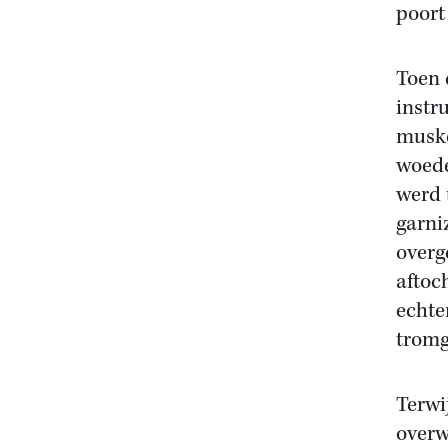
poort
Toen 
instr
muske
woede
werd 
garni
overg
aftoc
echte
tromg
Terwi
overw