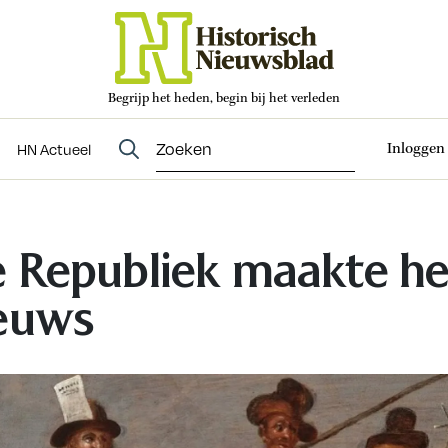
Begrijp het heden, begin bij het verleden
Abonneren
t
Evenementen
HN Actueel
Inloggen
HN Actueel
 Republiek maakte he
euws