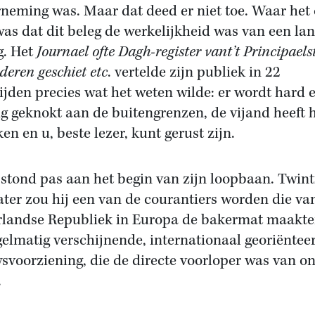
neming was. Maar dat deed er niet toe. Waar het
was dat dit beleg de werkelijkheid was van een lan
g. Het
Journael ofte Dagh-register vant’t Principaels
deren geschiet etc
. vertelde zijn publiek in 22
ijden precies wat het weten wilde: er wordt hard 
g geknokt aan de buitengrenzen, de vijand heeft 
en en u, beste lezer, kunt gerust zijn.
 stond pas aan het begin van zijn loopbaan. Twint
later zou hij een van de courantiers worden die va
landse Republiek in Europa de bakermat maakte
gelmatig verschijnende, internationaal georiëntee
svoorziening, die de directe voorloper was van o
.