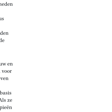
gheden
us
iden
de
euw en
 voor
even
basis
Als ze
pieën