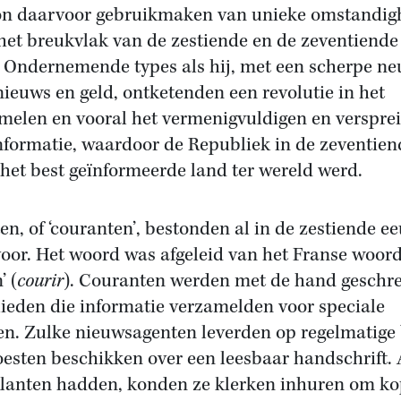
on daarvoor gebruikmaken van unieke omstandi
het breukvlak van de zestiende en de zeventiende
 Ondernemende types als hij, met een scherpe ne
nieuws en geld, ontketenden een revolutie in het
melen en vooral het vermenigvuldigen en verspre
nformatie, waardoor de Republiek in de zeventien
het best geïnformeerde land ter wereld werd.
en, of ‘couranten’, bestonden al in de zestiende e
oor. Het woord was afgeleid van het Franse woord
’ (
courir
). Couranten werden met de hand geschr
lieden die informatie verzamelden voor speciale
en. Zulke nieuwsagenten leverden op regelmatige 
esten beschikken over een leesbaar handschrift. 
klanten hadden, konden ze klerken inhuren om ko