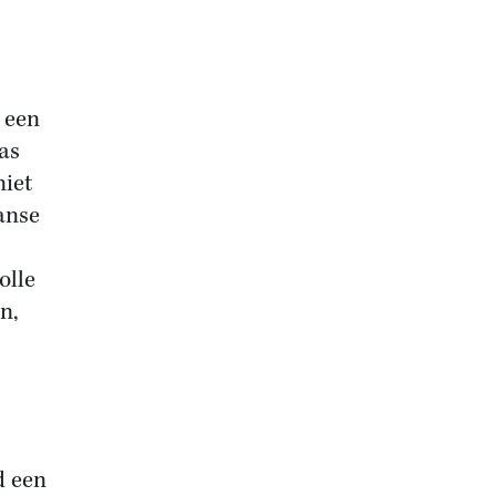
 een
as
niet
anse
olle
n,
d een