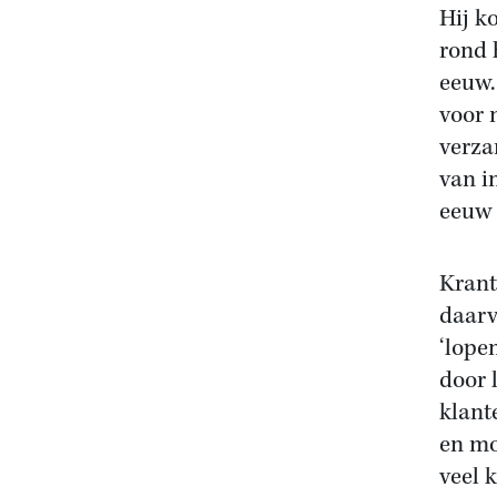
Hij k
rond 
eeuw.
voor 
verza
van i
eeuw 
Krant
daarv
‘lopen
door 
klant
en mo
veel 