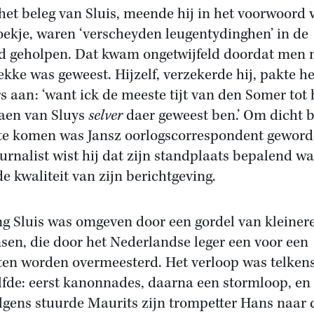
het beleg van Sluis, meende hij in het voorwoord 
oekje, waren ‘verscheyden leugentydinghen’ in de
d geholpen. Dat kwam ongetwijfeld doordat men n
lekke was geweest. Hijzelf, verzekerde hij, pakte he
s aan: ‘want ick de meeste tijt van den Somer tot 
aen van Sluys
selver
daer geweest ben.’ Om dicht b
te komen was Jansz oorlogscorrespondent geword
ournalist wist hij dat zijn standplaats bepalend w
de kwaliteit van zijn berichtgeving.
ng Sluis was omgeven door een gordel van kleiner
sen, die door het Nederlandse leger een voor een
en worden overmeesterd. Het verloop was telken
lfde: eerst kanonnades, daarna een stormloop, en
lgens stuurde Maurits zijn trompetter Hans naar 