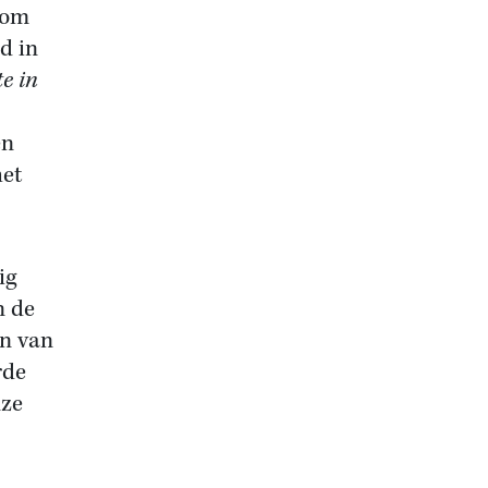
 om
d in
te in
en
het
ig
n de
n van
rde
nze