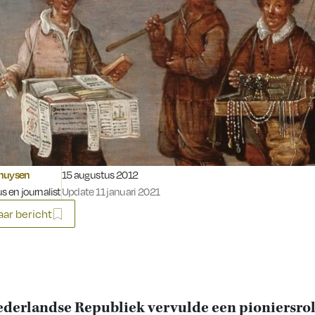
Gepubliceerd op:
huysen
15 augustus 2012
s en journalist
Update 11 januari 2021
ar bericht
derlandse Republiek vervulde een pioniersrol