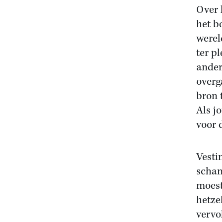
Over 
het b
werel
ter p
ander
overg
bron 
Als j
voor 
Vesti
schan
moest
hetze
vervo