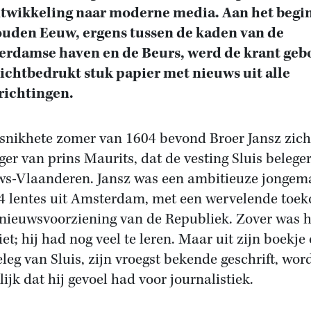
twikkeling naar moderne media. Aan het begi
uden Eeuw, ergens tussen de kaden van de
rdamse haven en de Beurs, werd de krant geb
ichtbedrukt stuk papier met nieuws uit alle
richtingen.
 snikhete zomer van 1604 bevond Broer Jansz zich
eger van prins Maurits, dat de vesting Sluis belege
s-Vlaanderen. Jansz was een ambitieuze jongem
4 lentes uit Amsterdam, met een wervelende toe
 nieuwsvoorziening van de Republiek. Zover was h
et; hij had nog veel te leren. Maar uit zijn boekje
eleg van Sluis, zijn vroegst bekende geschrift, wor
lijk dat hij gevoel had voor journalistiek.