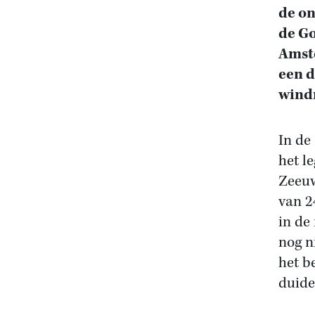
de on
de Go
Amste
een d
wind
In de
het l
Zeeuw
van 2
in de
nog ni
het b
duide