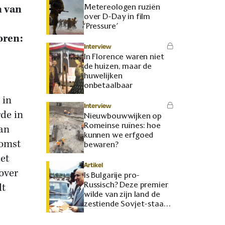
Metereologen ruziën
n van
over D-Day in film
‘Pressure’
oren:
Interview
In Florence waren niet
de huizen, maar de
huwelijken
onbetaalbaar
 in
Interview
rde in
Nieuwbouwwijken op
Romeinse ruïnes: hoe
an
kunnen we erfgoed
komst
bewaren?
et
Artikel
 over
Is Bulgarije pro-
Russisch? Deze premier
dt
wilde van zijn land de
zestiende Sovjet-staat
maken