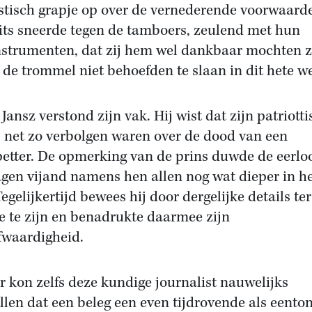
stisch grapje op over de vernederende voorwaard
ts sneerde tegen de tamboers, zeulend met hun
nstrumenten, dat zij hem wel dankbaar mochten z
y de trommel niet behoefden te slaan in dit hete we
Jansz verstond zijn vak. Hij wist dat zijn patriott
s net zo verbolgen waren over de dood van een
etter. De opmerking van de prins duwde de eerlo
agen vijand namens hen allen nog wat dieper in h
Tegelijkertijd bewees hij door dergelijke details ter
e te zijn en benadrukte daarmee zijn
fwaardigheid.
r kon zelfs deze kundige journalist nauwelijks
llen dat een beleg een even tijdrovende als eento