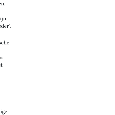
en.
ijn
der’.
ische
os
et
nige