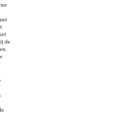
van
iet
t
het
ij de
en.
as
e
s
de