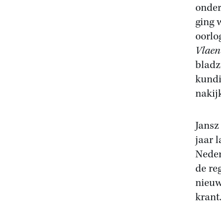
onder
ging 
oorlo
Vlaen
bladz
kundi
nakijk
Jansz
jaar 
Neder
de re
nieuw
krant