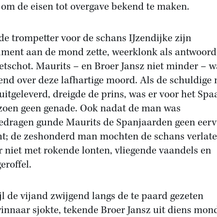
 om de eisen tot overgave bekend te maken.
de trompetter voor de schans IJzendijke zijn
ument aan de mond zette, weerklonk als antwoord
tschot. Maurits – en Broer Jansz niet minder – w
nd over deze lafhartige moord. Als de schuldige 
uitgeleverd, dreigde de prins, was er voor het Spa
zoen geen genade. Ook nadat de man was
edragen gunde Maurits de Spanjaarden geen eerv
ht; de zeshonderd man mochten de schans verlate
r niet met rokende lonten, vliegende vaandels en
eroffel.
jl de vijand zwijgend langs de te paard gezeten
innaar sjokte, tekende Broer Jansz uit diens mon