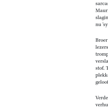
sarca
Mauri
slagi
nu ‘s
Broer 
lezer
tromp
versl
stof. 
plekk
geloo
Verde
verhu