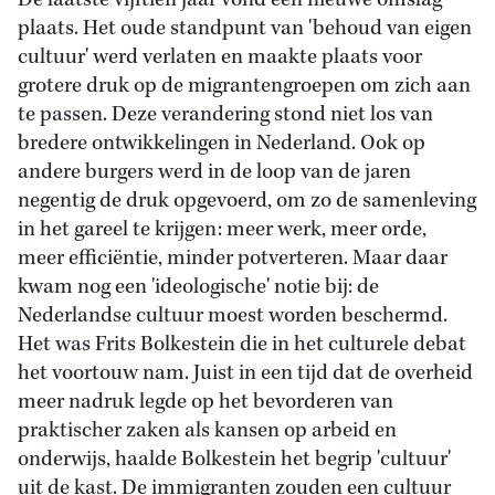
De laatste vijftien jaar vond een nieuwe omslag
plaats. Het oude standpunt van 'behoud van eigen
cultuur' werd verlaten en maakte plaats voor
grotere druk op de migrantengroepen om zich aan
te passen. Deze verandering stond niet los van
bredere ontwikkelingen in Nederland. Ook op
andere burgers werd in de loop van de jaren
negentig de druk opgevoerd, om zo de samenleving
in het gareel te krijgen: meer werk, meer orde,
meer efficiëntie, minder potverteren. Maar daar
kwam nog een 'ideologische' notie bij: de
Nederlandse cultuur moest worden beschermd.
Het was Frits Bolkestein die in het culturele debat
het voortouw nam. Juist in een tijd dat de overheid
meer nadruk legde op het bevorderen van
praktischer zaken als kansen op arbeid en
onderwijs, haalde Bolkestein het begrip 'cultuur'
uit de kast. De immigranten zouden een cultuur