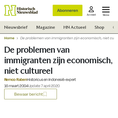
Abonneren
Account
Menu
Nieuwsbrief
Magazine
HN Actueel
Shop
Ge
Home
De problemen van immigranten zijn economisch, niet cultu
De problemen van
immigranten zijn economisch,
niet cultureel
Remco Raben
Historicus en Indonesië-expert
Gepubliceerd op:
16 maart 2004
Update 7 april 2020
Bewaar bericht
Zoek