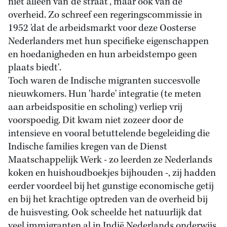
niet alleen van 'de straat', maar ook van de
overheid. Zo schreef een regeringscommissie in
1952 'dat de arbeidsmarkt voor deze Oosterse
Nederlanders met hun specifieke eigenschappen
en hoedanigheden en hun arbeidstempo geen
plaats biedt'.
Toch waren de Indische migranten succesvolle
nieuwkomers. Hun 'harde' integratie (te meten
aan arbeidspositie en scholing) verliep vrij
voorspoedig. Dit kwam niet zozeer door de
intensieve en vooral betuttelende begeleiding die
Indische families kregen van de Dienst
Maatschappelijk Werk - zo leerden ze Nederlands
koken en huishoudboekjes bijhouden -, zij hadden
eerder voordeel bij het gunstige economische getij
en bij het krachtige optreden van de overheid bij
de huisvesting. Ook scheelde het natuurlijk dat
veel immigranten al in Indië Nederlands onderwijs