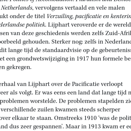
e Netherlands
, vervolgens vertaald en vele malen
ukt onder de titel
Verzuiling, pacificatie en kenteri
derlandse politiek
. Lijphart veroverde er de werel
ssen van deze geschiedenis werden zelfs Zuid-Afri
oorbeeld gehouden. Sterker nog: zelfs in Nederlan
dit lange tijd de standaardvisie op de gebeurtenis
et een grondwetswijziging in 1917 hun formele be
n gekregen.
erhaal van Lijphart over de Pacificatie verloopt
eer als volgt. Er was eens een land dat lange tijd 
 problemen worstelde. De problemen stapelden zi
 verschillende zuilen kwamen steeds scherper
over elkaar te staan. Omstreeks 1910 ‘was de poli
and dus zeer gespannen’. Maar in 1913 kwam er e