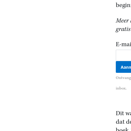
begin
Meer h
gratis
E-mai
Ontvang 
inbox.
Dit w
dat d
boek