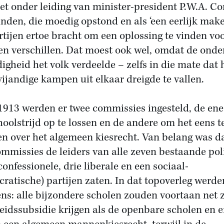
et onder leiding van minister-president P.W.A. Co
inden, die moedig opstond en als ‘een eerlijk make
rtijen ertoe bracht om een oplossing te vinden vo
en verschillen. Dat moest ook wel, omdat de onde
digheid het volk verdeelde – zelfs in die mate dat 
vijandige kampen uit elkaar dreigde te vallen.
1913 werden er twee commissies ingesteld, de en
hoolstrijd op te lossen en de andere om het eens t
n over het algemeen kiesrecht. Van belang was da
ommissies de leiders van alle zeven bestaande pol
confessionele, drie liberale en een sociaal-
ratische) partijen zaten. In dat topoverleg werde
ens: alle bijzondere scholen zouden voortaan net 
eidssubsidie krijgen als de openbare scholen en e