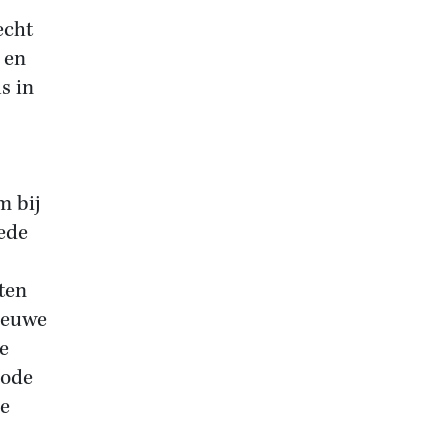
echt
 en
s in
m bij
ede
ten
nieuwe
e
sode
de