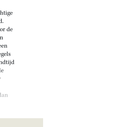
chtige
d.
or de
en
een
egels
ndtijd
de
w
 dan