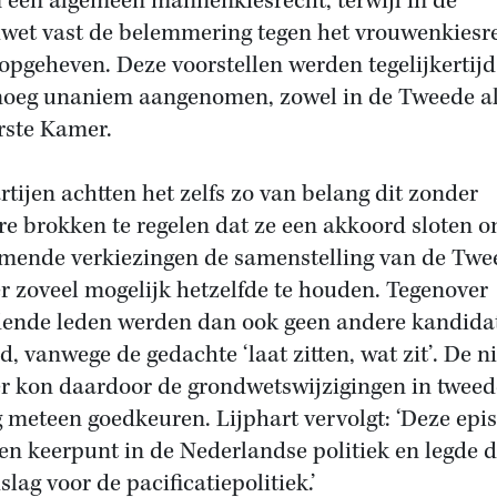
een algemeen mannenkiesrecht, terwijl in de
wet vast de belemmering tegen het vrouwenkiesr
opgeheven. Deze voorstellen werden tegelijkertijd
oeg unaniem aangenomen, zowel in de Tweede al
rste Kamer.
rtijen achtten het zelfs zo van belang dit zonder
re brokken te regelen dat ze een akkoord sloten o
mende verkiezingen de samenstelling van de Twe
 zoveel mogelijk hetzelfde te houden. Tegenover
dende leden werden dan ook geen andere kandida
ld, vanwege de gedachte ‘laat zitten, wat zit’. De 
 kon daardoor de grondwetswijzigingen in tweed
g meteen goedkeuren. Lijphart vervolgt: ‘Deze epi
en keerpunt in de Nederlandse politiek en legde 
slag voor de pacificatiepolitiek.’