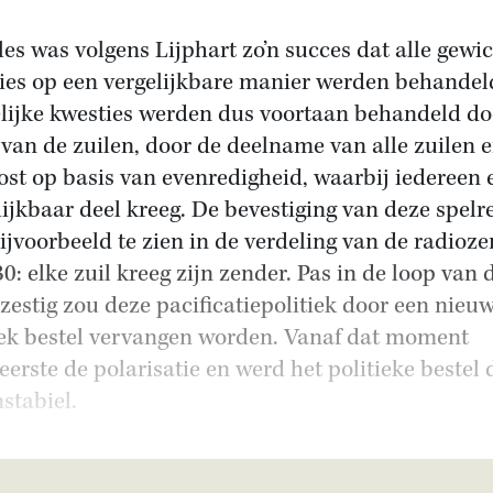
lles was volgens Lijphart zo’n succes dat alle gewi
ies op een vergelijkbare manier werden behandel
lijke kwesties werden dus voortaan behandeld do
s van de zuilen, door de deelname van alle zuilen 
ost op basis van evenredigheid, waarbij iedereen 
lijkbaar deel kreeg. De bevestiging van deze spelr
ijvoorbeeld te zien in de verdeling van de radioze
30: elke zuil kreeg zijn zender. Pas in de loop van 
 zestig zou deze pacificatiepolitiek door een nieu
iek bestel vervangen worden. Vanaf dat moment
eerste de polarisatie en werd het politieke bestel
nstabiel.