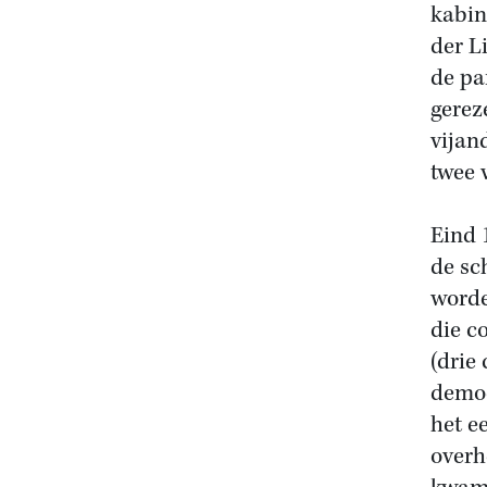
kabin
der L
de pa
gerez
vijan
twee 
Eind 
de sc
worde
die c
(drie 
democ
het e
overh