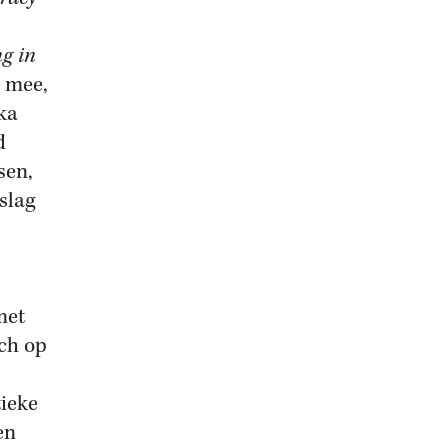
ng in
d mee,
ka
d
sen,
slag
met
ch op
tieke
en