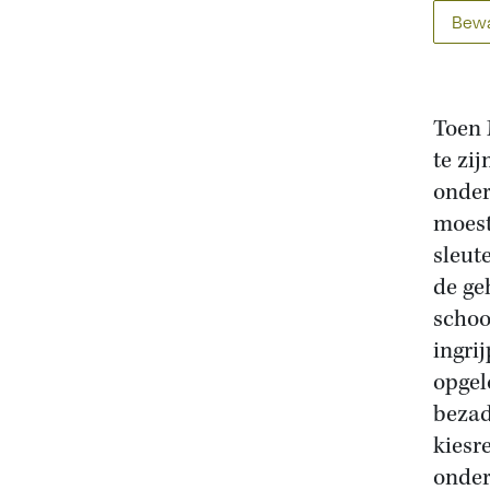
Bewa
Toen 
te zi
onder
moest
sleut
de ge
schoo
ingri
opgel
bezad
kiesr
onder