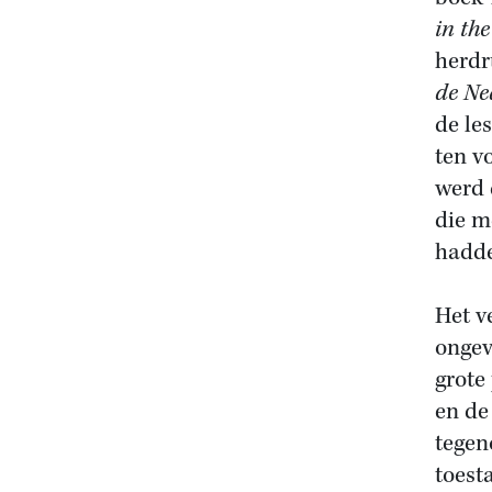
in th
herdr
de Ne
de le
ten v
werd 
die m
hadde
Het v
ongev
grote
en de
tegen
toest