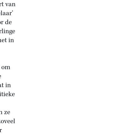
rt van
laar’
or de
rlinge
het in
e om
e
t in
itieke
n ze
zoveel
r