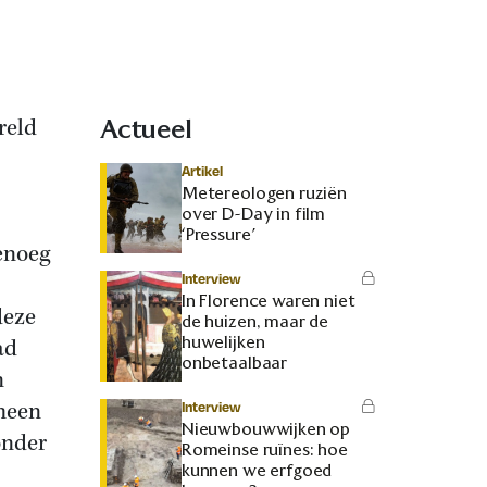
reld
Actueel
Artikel
Metereologen ruziën
over D-Day in film
‘Pressure’
genoeg
Interview
In Florence waren niet
deze
de huizen, maar de
huwelijken
ad
onbetaalbaar
n
emeen
Interview
Nieuwbouwwijken op
onder
Romeinse ruïnes: hoe
kunnen we erfgoed