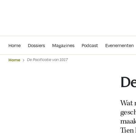
Home
Dossiers
Magazines
Podcas
Home
Dossiers
Magazines
Podcast
Evenementen
Home
De Pacificatie van 1917
De
Wat 
gesch
maak
Tien 