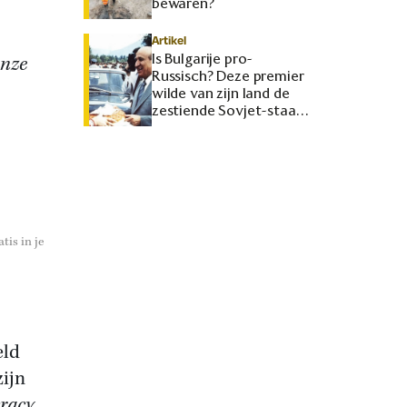
bewaren?
Artikel
Is Bulgarije pro-
onze
Russisch? Deze premier
wilde van zijn land de
zestiende Sovjet-staat
maken
tis in je
eld
zijn
cracy