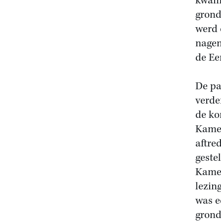
kwam 
grond
werd 
nagen
de Ee
De pa
verde
de ko
Kamer
aftre
geste
Kamer
lezin
was e
grond