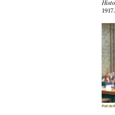
Hist
1917.
Piet de 