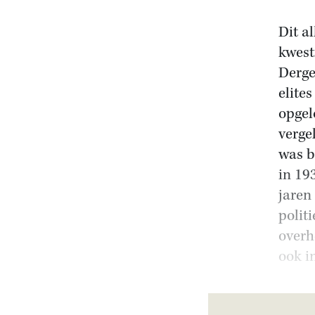
Dit a
kwest
Derge
elite
opgel
verge
was b
in 19
jaren
polit
overh
ook i