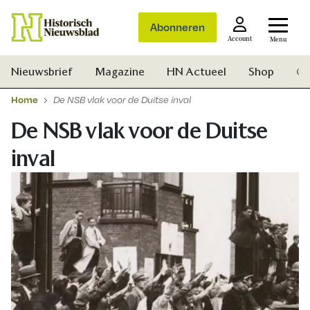
Abonneren
Account
Menu
Nieuwsbrief
Magazine
HN Actueel
Shop
Ge
Home
De NSB vlak voor de Duitse inval
De NSB vlak voor de Duitse
inval
Zoek