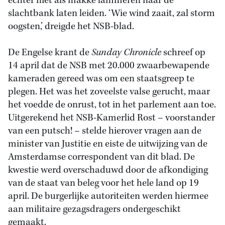
echter niet als makke lammeren naar de
slachtbank laten leiden. ‘Wie wind zaait, zal storm
oogsten,’ dreigde het NSB-blad.
De Engelse krant de
Sunday Chronicle
schreef op
14 april dat de NSB met 20.000 zwaarbewapende
kameraden gereed was om een staatsgreep te
plegen. Het was het zoveelste valse gerucht, maar
het voedde de onrust, tot in het parlement aan toe.
Uitgerekend het NSB-Kamerlid Rost – voorstander
van een putsch! – stelde hierover vragen aan de
minister van Justitie en eiste de uitwijzing van de
Amsterdamse correspondent van dit blad. De
kwestie werd overschaduwd door de afkondiging
van de staat van beleg voor het hele land op 19
april. De burgerlijke autoriteiten werden hiermee
aan militaire gezagsdragers ondergeschikt
gemaakt.