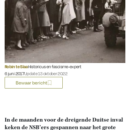
Robin te Slaa
Historicus en fascisme-expert
Gepubliceerd op:
6 juni 2017
Update 13 oktober 2022
Bewaar bericht
In de maanden voor de dreigende Duitse inval
keken de NSB’ers gespannen naar het grote