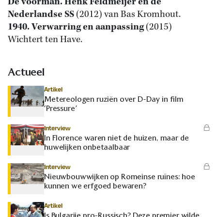
De voorman. Henk Feldmeijer en de
Nederlandse SS
(2012) van Bas Kromhout.
1940. Verwarring en aanpassing
(2015)
Wichtert ten Have.
Actueel
Artikel
Metereologen ruziën over D-Day in film
‘Pressure’
Interview
In Florence waren niet de huizen, maar de
huwelijken onbetaalbaar
Interview
Nieuwbouwwijken op Romeinse ruïnes: hoe
kunnen we erfgoed bewaren?
Artikel
Is Bulgarije pro-Russisch? Deze premier wilde