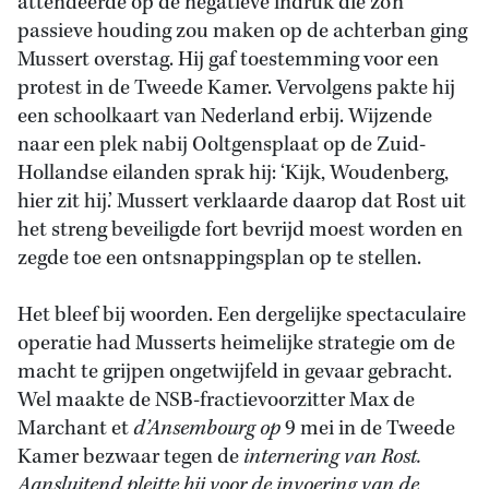
attendeerde op de negatieve indruk die zo’n
passieve houding zou maken op de achterban ging
Mussert overstag. Hij gaf toestemming voor een
protest in de Tweede Kamer. Vervolgens pakte hij
een schoolkaart van Nederland erbij. Wijzende
naar een plek nabij Ooltgensplaat op de Zuid-
Hollandse eilanden sprak hij: ‘Kijk, Woudenberg,
hier zit hij.’ Mussert verklaarde daarop dat Rost uit
het streng beveiligde fort bevrijd moest worden en
zegde toe een ontsnappingsplan op te stellen.
Het bleef bij woorden. Een dergelijke spectaculaire
operatie had Musserts heimelijke strategie om de
macht te grijpen ongetwijfeld in gevaar gebracht.
Wel maakte de NSB-fractievoorzitter Max de
Marchant et
d’Ansembourg op
9 mei in de Tweede
Kamer bezwaar tegen de
internering van Rost.
Aansluitend pleitte hij voor de invoering van de