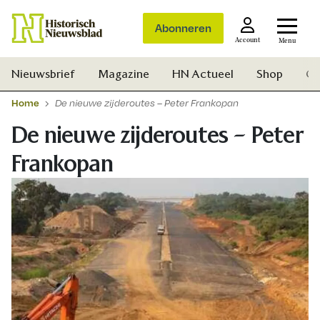
Abonneren
Account
Menu
Nieuwsbrief
Magazine
HN Actueel
Shop
Ge
Home
De nieuwe zijderoutes – Peter Frankopan
De nieuwe zijderoutes – Peter
Frankopan
Zoek