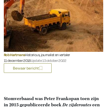
Rob Hartmans
Historicus, journalist en vertaler
Gepubliceerd op:
11 december 2018
Update 13 oktober 2022
Bewaar bericht
Stomverbaasd was Peter Frankopan toen zijn
in 2015 gepubliceerde boek
De zijderoutes
een