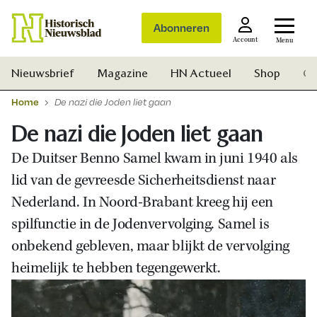
Abonneren
Account
Menu
Nieuwsbrief
Magazine
HN Actueel
Shop
Ge
Home
De nazi die Joden liet gaan
De nazi die Joden liet gaan
De Duitser Benno Samel kwam in juni 1940 als
lid van de gevreesde Sicherheitsdienst naar
Nederland. In Noord-Brabant kreeg hij een
spilfunctie in de Jodenvervolging. Samel is
onbekend gebleven, maar blijkt de vervolging
heimelijk te hebben tegengewerkt.
Zoek