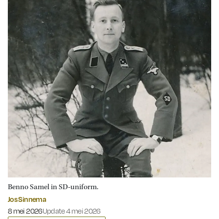
Benno Samel in SD-uniform.
Jos Sinnema
Gepubliceerd op:
8 mei 2026
Update 4 mei 2026