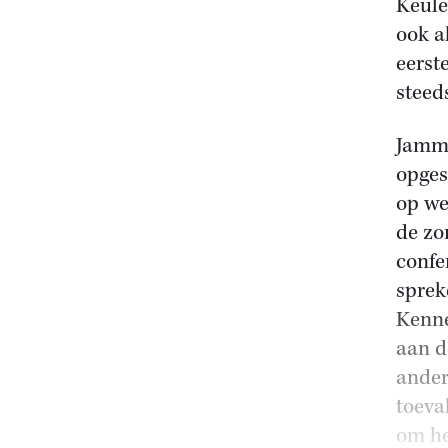
Keule
ook al
eerst
steed
Jamme
opges
op we
de zo
confe
sprek
Kenne
aan d
ander
toeva
om he