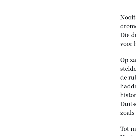
Nooit
drome
Die d
voor 
Op za
steld
de ru
hadde
histor
Duits
zoals
Tot m