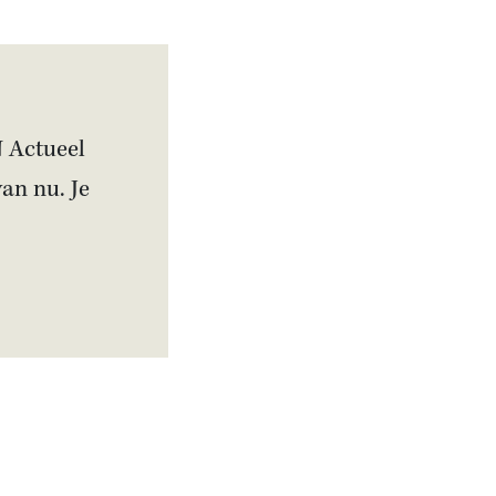
N Actueel
van nu. Je