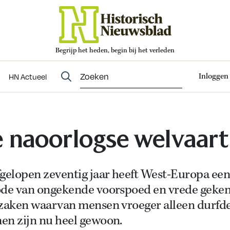
Begrijp het heden, begin bij het verleden
Abonneren
t
Evenementen
HN Actueel
Inloggen
HN Actueel
 naoorlogse welvaart
fgelopen zeventig jaar heeft West-Europa ee
ode van ongekende voorspoed en vrede geken
 zaken waarvan mensen vroeger alleen durfde
en zijn nu heel gewoon.