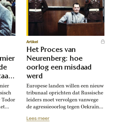
Artikel
Het Proces van
emier
Neurenberg: hoe
 de
oorlog een misdaad
taat
werd
mier
Europese landen willen een nieuw
sisch
tribunaal oprichten dat Russische
r Todor
leiders moet vervolgen vanwege
het
de agressieoorlog tegen Oekraïne.
al van
Tachtig jaar geleden werden in
Lees meer
 was zo
Neurenberg voor het eerst
hij de
politieke en militaire leiders
ette in
veroordeeld voor het voeren van