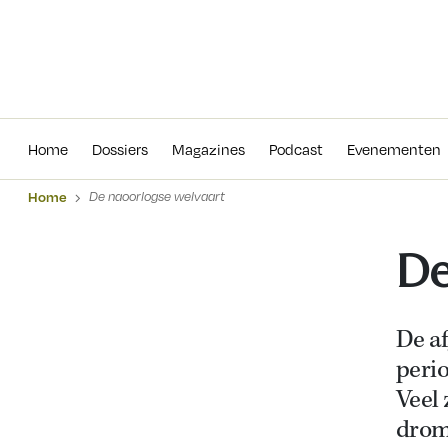
Home
Dossiers
Magazines
Podcas
Home
Dossiers
Magazines
Podcast
Evenementen
Home
De naoorlogse welvaart
De
De a
peri
Veel
drom