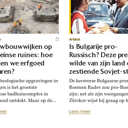
w
Artikel
uwbouwwijken op
Is Bulgarije pro-
inse ruïnes: hoe
Russisch? Deze pr
en we erfgoed
wilde van zijn land
ren?
zestiende Sovjet-s
maken
cheologische opgravingen in
De kersverse Bulgaarse pre
en is het grootste
Roemen Radev zou pro-Rus
se badhuiscomplex in
zijn; net als zijn voorgange
and ontdekt. Maar op de
Zhivkov wijst hij graag op 
an de opgraving wordt
Russische bevrijdingsverha
eer
Lees meer
kort een nieuwe woonwijk
1878. Die vroegere premier
wd. Hoogleraar Monique
loyaal aan het Kremlin, dat 
n Dries legt uit hoe
Bulgaarse soevereiniteit inz