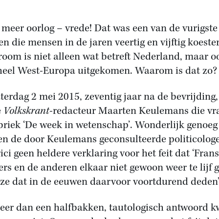
 meer oorlog – vrede! Dat was een van de vurigste
n die mensen in de jaren veertig en vijftig koeste
room is niet alleen wat betreft Nederland, maar o
heel West-Europa uitgekomen. Waarom is dat zo?
terdag 2 mei 2015, zeventig jaar na de bevrijding,
e
Volkskrant
-redacteur Maarten Keulemans die vr
briek ‘De week in wetenschap’. Wonderlijk genoeg
n de door Keulemans geconsulteerde politicolog
ici geen heldere verklaring voor het feit dat ‘Fran
ers en de anderen elkaar niet gewoon weer te lijf 
 ze dat in de eeuwen daarvoor voortdurend deden’
eer dan een halfbakken, tautologisch antwoord 