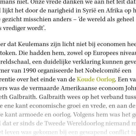
mans niet. Onze vrede danken we aan het feit dat
 lijkt het door de narigheid in Syrië en Afrika op 
e gezicht misschien anders – ‘de wereld als geheel
s vrediger wordt’.
r dat Keulemans zijn licht niet bij economen hee
token. Die hadden hem, zowel op Europees nivea
reldschaal, een duidelijke verklaring kunnen geve
mer van 1990 organiseerde het Nobelcomité een
rentie over het einde van de
Koude Oorlog
. Een v
ers was de vermaarde Amerikaanse econoom Joh
th Galbraith. Galbraith wees op het verband tus
e ene kant economische groei en vrede, en aan de
e kant armoede en oorlog. Volgens hem was het 
l dat er sinds de Tweede Wereldoorlog niemand 
t leven was gekomen bij een gewapend conflict t