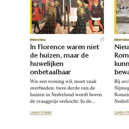
Interview
Intervie
In Florence waren niet
Nie
de huizen, maar de
Rome
huwelijken
kunn
onbetaalbaar
bewa
Wie een woning wil, moet vaak
Bij ar
overbieden: twee derde van de
Nijmeg
huizen in Nederland wordt boven
Romein
de vraagprijs verkocht. In de
Nederl
Renaissance hadden Florentijnen
plek v
Lees meer
Lees m
ook last van overbiedingsgekte:
binnen
doordat rijke families de prijs
gebou
opdreven, ontstond er
van de