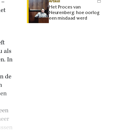
 –
Artikel
Het Proces van
het
Neurenberg: hoe oorlog
een misdaad werd
ft
u als
n. In
an de
n
sen
geen
meer
ussen