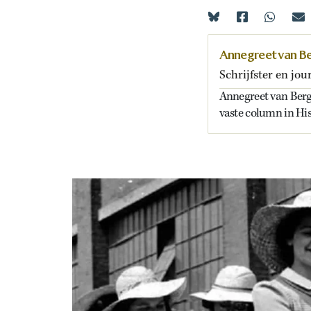
Annegreet van B
Schrijfster en jou
Annegreet van Bergen
vaste column in Hi