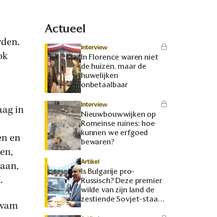
Actueel
rden.
Interview
ok
In Florence waren niet
de huizen, maar de
huwelijken
onbetaalbaar
Interview
aag in
Nieuwbouwwijken op
Romeinse ruïnes: hoe
kunnen we erfgoed
en en
bewaren?
sen,
Artikel
gaan,
Is Bulgarije pro-
.
Russisch? Deze premier
wilde van zijn land de
zestiende Sovjet-staat
kwam
maken