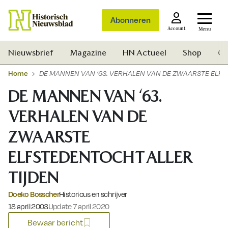
Abonneren
Account
Menu
Nieuwsbrief
Magazine
HN Actueel
Shop
Ge
Home
DE MANNEN VAN ‘63. VERHALEN VAN DE ZWAARSTE ELFS
DE MANNEN VAN ‘63.
VERHALEN VAN DE
ZWAARSTE
ELFSTEDENTOCHT ALLER
TIJDEN
Doeko Bosscher
Historicus en schrijver
Gepubliceerd op:
18 april 2003
Update 7 april 2020
Zoek
Bewaar bericht