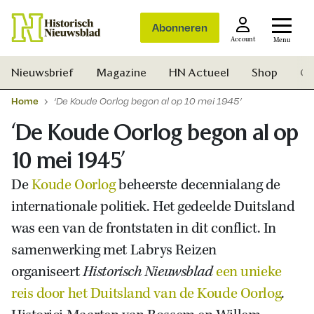
Abonneren
Account
Menu
Nieuwsbrief
Magazine
HN Actueel
Shop
Ge
Home
‘De Koude Oorlog begon al op 10 mei 1945’
‘De Koude Oorlog begon al op
10 mei 1945’
De
Koude Oorlog
beheerste decennialang de
internationale politiek. Het gedeelde Duitsland
was een van de frontstaten in dit conflict. In
samenwerking met Labrys Reizen
organiseert
Historisch Nieuwsblad
een unieke
reis door het Duitsland van de Koude Oorlog
.
Zoek