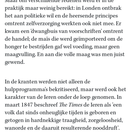
Maar om verschillende redenen werd er in de
praktijk maar weinig bereikt: in Londen ontbrak
het aan politieke wil en de heersende principes
omtrent zelfverzorging werkten ook niet mee. Er
kwam een 'dwangbuis van voorschriften' omtrent
de handel; de maïs die werd geïmporteerd om de
honger te bestrijden gaf wel voeding, maar geen
maagvulling. En aan die volle maag was men juist
gewend.
In de kranten werden niet alleen de
hulpprogramma's bekritiseerd, maar werd ook het
karakter van de Ieren onder de loep genomen. In
maart 1847 beschreef
The Times
de Ieren als 'een
volk dat sinds onheuglijke tijden is geboren en
getogen in hardnekkige traagheid, zorgeloosheid,
wanorde en de daaruit resulterende nooddruft'.