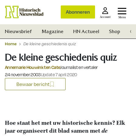
Abonneren
Account
Menu
Nieuwsbrief
Magazine
HN Actueel
Shop
Ge
Home
De kleine geschiedenis quiz
De kleine geschiedenis quiz
Annemarie Houwink ten Cate
Journalist en vertaler
Gepubliceerd op:
24 november 2003
Update 7 april 2020
Bewaar bericht
Hoe staat het met uw historische kennis? Elk
jaar organiseert dit blad samen met
de
Zoek