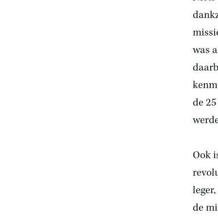
dank
missi
was a
daarb
kenme
de 25
werde
Ook i
revol
leger,
de mi