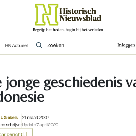
Begrijp het heden, begin bij het verleden
Abonneren
t
Evenementen
HN Actueel
Inloggen
HN Actueel
 jonge geschiedenis v
donesie
Gepubliceerd op:
J. Giebels
21 maart 2007
 en schrijver
Update 7 april 2020
ar bericht