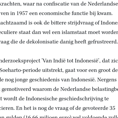
dkrachten, waar na confiscatie van de Nederlandse
jven in 1957 een economische functie bij kwam.
achtzaamd is ook de bittere strijdvraag of Indone
eculiere staat dan wel een islamstaat moet worden
raag die de dekolonisatie danig heeft gefrustreerd.
nderzoeksproject 'Van Indië tot Indonesië', dat zic
 Soeharto-periode uitstrekt, gaat voor een groot de
de nog jonge geschiedenis van Indonesië. Nergens
 gemotiveerd waarom de Nederlandse belastingbe
t wordt de Indonesische geschiedschrijving te
cieren. En het is nog de vraag of de gevoteerde 35
en gulden (16,66 miljoen euro) wel voldoende zul