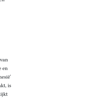
 van
e en
nesië'
kt, is
ijkt