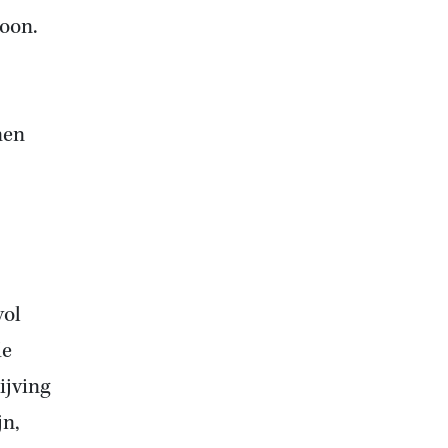
toon.
nen
vol
de
ijving
jn,