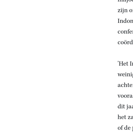
zijn 
Indon
confe
coörd
'Het 
weini
achte
vooral
dit j
het z
of de