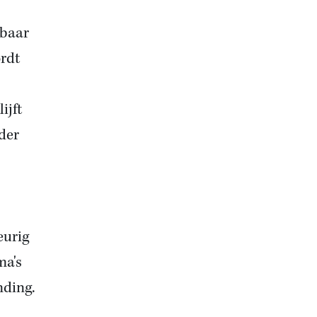
tbaar
ordt
ijft
der
eurig
ma's
nding.