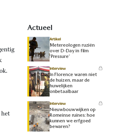
Actueel
Artikel
Metereologen ruziën
gentig
over D-Day in film
‘Pressure’
k
Interview
ok.
In Florence waren niet
de huizen, maar de
huwelijken
onbetaalbaar
Interview
Nieuwbouwwijken op
 het
Romeinse ruïnes: hoe
kunnen we erfgoed
bewaren?