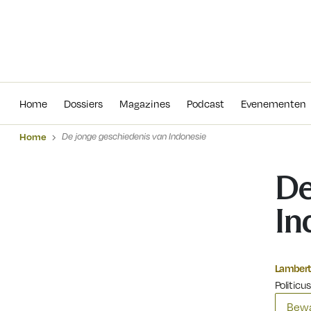
Home
Dossiers
Magazines
Podcas
Home
Dossiers
Magazines
Podcast
Evenementen
Home
De jonge geschiedenis van Indonesie
De
In
Lambert 
Politicus
Bewa