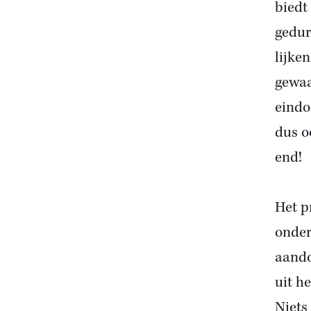
biedt
gedur
lijke
gewaa
eindo
dus o
end!
Het p
onder
aando
uit h
Niets