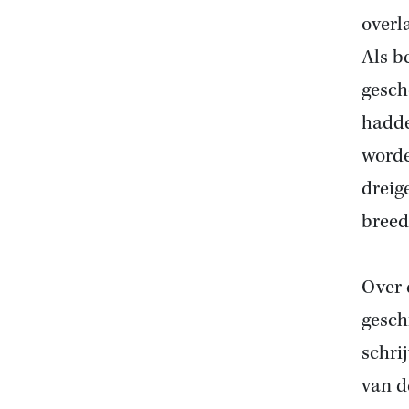
overl
Als b
gesch
hadde
worde
dreig
breed
Over 
gesch
schri
van d