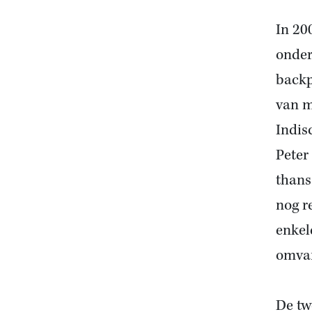
In 20
onder
backp
van m
Indis
Peter
thans
nog r
enkel
omva
De tw