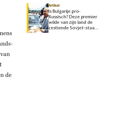
Artikel
Is Bulgarije pro-
Russisch? Deze premier
wilde van zijn land de
zestiende Sovjet-staat
omens
maken
ands-
 van
t
en de