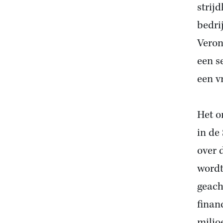
strij
bedri
Veron
een s
een v
Het o
in de
over 
wordt
geach
finan
miljo