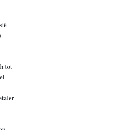
sië
 -
h tot
el
taler
len