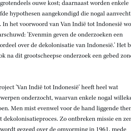
 grotendeels ouwe kost; daarnaast worden enkele
fde hypothesen aangekondigd die nogal aanvech
n. In het voorwoord van Van Indië tot Indonesië w
rschuwd: 'Evenmin geven de onderzoeken een
ordeel over de dekolonisatie van Indonesië.' Het bl
ok na dit grootscheepse onderzoek een gebed zon
roject 'Van Indië tot Indonesië' heeft heel wat
werpen onderzocht, waarvan enkele nogal willek
en. Men mist evenwel voor de hand liggende the
et dekolonisatieproces. Zo ontbreken missie en ze
 wordt gezegd over de omvorming in 1961, mede