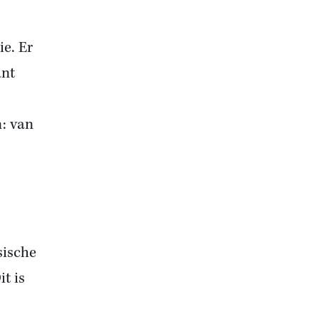
ie. Er
ant
: van
sische
it is