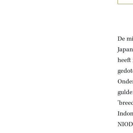
De mi
Japan
heeft
gedot
Onder
gulde
'bree
Indon
NIOD