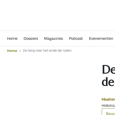
Home
Dossiers
Magazines
Podcas
Home
Dossiers
Magazines
Podcast
Evenementen
Home
De hang naar het einde der tijden
De
de
Maarten
Histori
Bewa