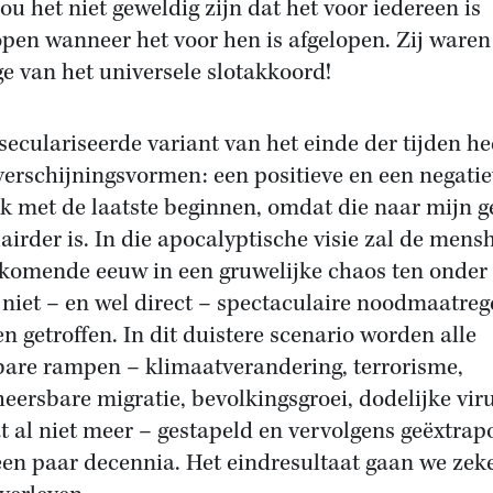
ou het niet geweldig zijn dat het voor iedereen is
open wanneer het voor hen is afgelopen. Zij waren
ge van het universele slotakkoord!
seculariseerde variant van het einde der tijden he
verschijningsvormen: een positieve en een negatie
ik met de laatste beginnen, omdat die naar mijn g
airder is. In die apocalyptische visie zal de mens
 komende eeuw in een gruwelijke chaos ten onder
r niet – en wel direct – spectaculaire noodmaatreg
n getroffen. In dit duistere scenario worden alle
are rampen – klimaatverandering, terrorisme,
eersbare migratie, bevolkingsgroei, dodelijke vir
t al niet meer – gestapeld en vervolgens geëxtrap
een paar decennia. Het eindresultaat gaan we zek