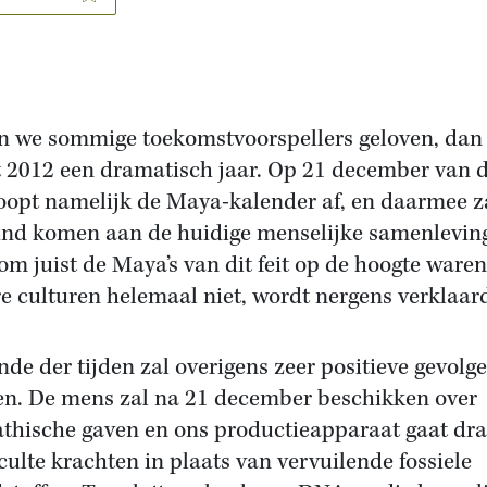
 we sommige toekomstvoorspellers geloven, dan
 2012 een dramatisch jaar. Op 21 december van d
loopt namelijk de Maya-kalender af, en daarmee za
ind komen aan de huidige menselijke samenlevin
m juist de Maya’s van dit feit op de hoogte waren
e culturen helemaal niet, wordt nergens verklaar
inde der tijden zal overigens zeer positieve gevolg
n. De mens zal na 21 december beschikken over
athische gaven en ons productieapparaat gaat dr
culte krachten in plaats van vervuilende fossiele