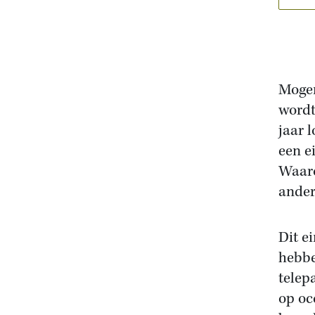
Mogen
wordt
jaar 
een e
Waaro
ander
Dit e
hebbe
telep
op oc