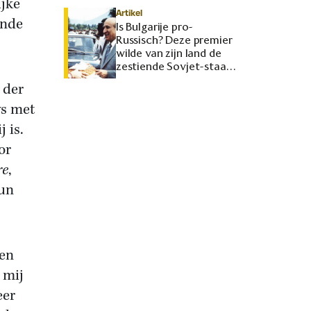
ijke
Artikel
ende
Is Bulgarije pro-
Russisch? Deze premier
wilde van zijn land de
zestiende Sovjet-staat
maken
 der
ws met
 is.
or
re
,
hun
een
 mij
eer