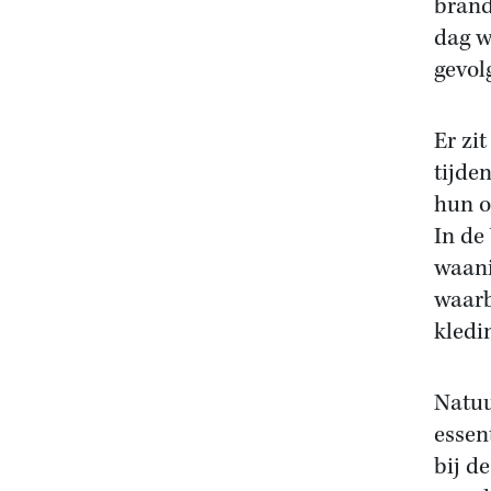
brand
dag w
gevol
Er zi
tijde
hun o
In de
waani
waarb
kledi
Natuu
essen
bij d