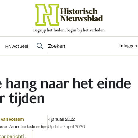
Begrijp het heden, begin bij het verleden
Abonneren
t
Evenementen
HN Actueel
Inloggen
HN Actueel
 hang naar het einde
r tijden
Gepubliceerd op:
 van Rossem
4 januari 2012
cus en Amerikadeskundige
Update 7 april 2020
ar bericht