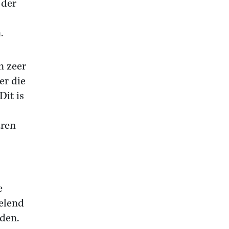
 der
.
n zeer
er die
Dit is
aren
e
velend
eden.