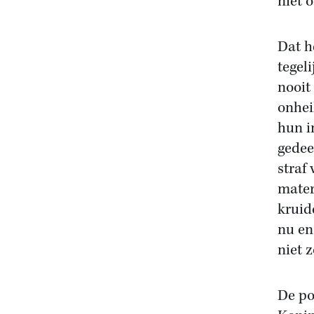
niet 
Dat h
tegel
nooit
onhei
hun i
gedee
straf
mater
kruid
nu en
niet 
De po