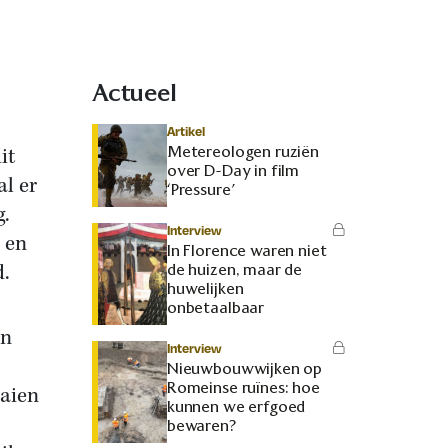
Actueel
Artikel
Metereologen ruziën
it
over D-Day in film
l er
‘Pressure’
g.
Interview
 en
In Florence waren niet
d.
de huizen, maar de
huwelijken
onbetaalbaar
en
Interview
Nieuwbouwwijken op
Romeinse ruïnes: hoe
aaien
kunnen we erfgoed
bewaren?