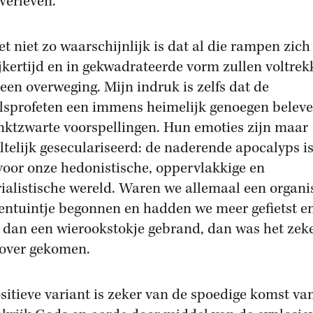
overleven.
et niet zo waarschijnlijk is dat al die rampen zich
ijkertijd en in gekwadrateerde vorm zullen voltrek
 een overweging. Mijn indruk is zelfs dat de
lsprofeten een immens heimelijk genoegen belev
nktzwarte voorspellingen. Hun emoties zijn maar
ltelijk geseculariseerd: de naderende apocalyps i
 voor onze hedonistische, oppervlakkige en
ialistische wereld. Waren we allemaal een organi
entuintje begonnen en hadden we meer gefietst e
 dan een wierookstokje gebrand, dan was het zek
zover gekomen.
sitieve variant is zeker van de spoedige komst va