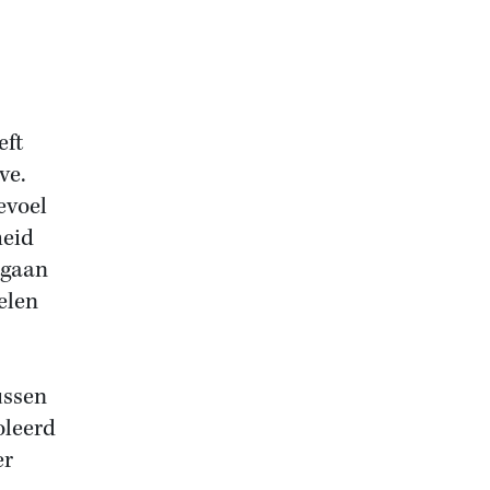
eft
ve.
evoel
heid
 gaan
elen
ussen
oleerd
er