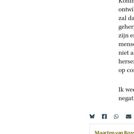
Konin
ontwi
zal d
geher
zijn 
mense
niet 
herse
op co
Ik wee
negat
Maarten van Ro