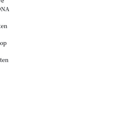
ve
 DNA
ten
 op
oten