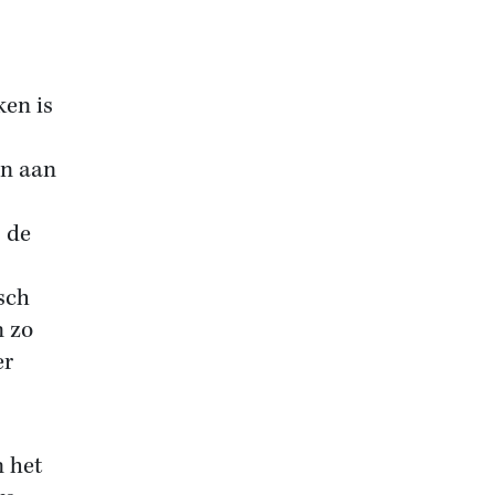
ken is
en aan
s de
sch
n zo
er
n het