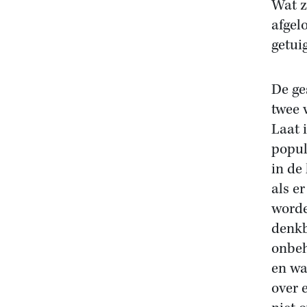
Wat z
afgel
getui
De ge
twee 
Laat 
popul
in de
als e
worde
denkb
onbeh
en wa
over 