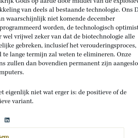
krijk Gods op aarde door middel van de explosie
kkeling van deels al bestaande technologie. Ons
an waarschijnlijk niet komende december
programmeerd worden, de technologisch optimis
er wel vrijwel zeker van dat de biotechnologie alle
lijke gebreken, inclusief het verouderingsproces,
al te lange termijn zal weten te elimineren. Onze
ns zullen dan bovendien permanent zijn aangesl
mputers.
t eigenlijk niet wat erger is: de positieve of de
ieve variant.
ssem