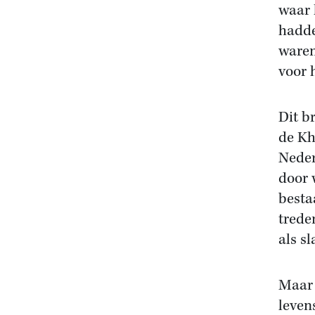
waar 
hadde
waren
voor 
Dit b
de Kh
Neder
door 
besta
trede
als sl
Maar 
leven