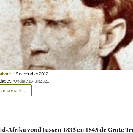
Gepubliceerd op:
omhout
18 december 2012
dacteur
Update 16 juli 2021
ar bericht
id-Afrika vond tussen 1835 en 1845 de Grote Tr