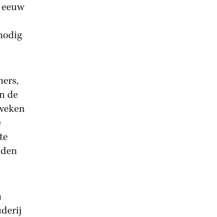
e eeuw
nodig
ners,
en de
zweken
e
te
lden
n
derij