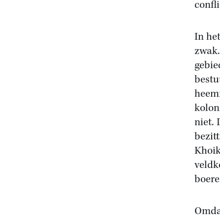
confli
In he
zwak.
gebie
bestu
heemr
kolon
niet.
bezit
Khoik
veldk
boere
Omdat