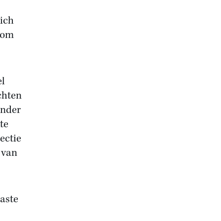
zich
n om
el
chten
onder
te
ectie
 van
aste