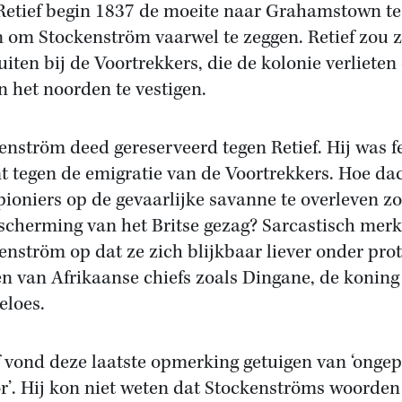
etief begin 1837 de moeite naar Grahamstown te
n om Stockenström vaarwel te zeggen. Retief zou 
uiten bij de Voortrekkers, die de kolonie verliete
in het noorden te vestigen.
enström deed gereserveerd tegen Retief. Hij was f
t tegen de emigratie van de Voortrekkers. Hoe da
pioniers op de gevaarlijke savanne te overleven z
scherming van het Britse gezag? Sarcastisch merk
enström op dat ze zich blijkbaar liever onder prot
en van Afrikaanse chiefs zoals Dingane, de koning
eloes.
f vond deze laatste opmerking getuigen van ‘ongep
’. Hij kon niet weten dat Stockenströms woorden