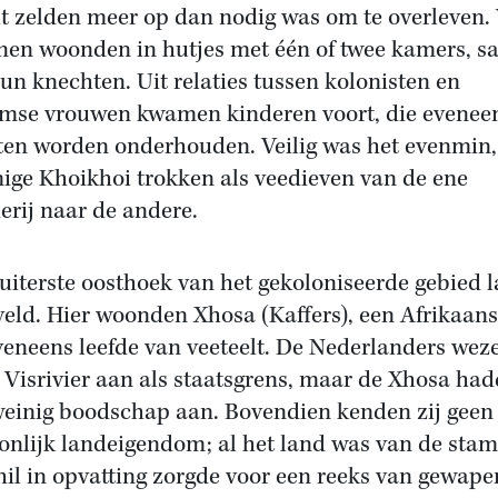
t zelden meer op dan nodig was om te overleven. 
nen woonden in hutjes met één of twee kamers, 
un knechten. Uit relaties tussen kolonisten en
mse vrouwen kwamen kinderen voort, die evenee
en worden onderhouden. Veilig was het evenmin,
ge Khoikhoi trokken als veedieven van de ene
erij naar de andere.
 uiterste oosthoek van het gekoloniseerde gebied l
eld. Hier woonden Xhosa (Kaffers), een Afrikaans
veneens leefde van veeteelt. De Nederlanders wez
 Visrivier aan als staatsgrens, maar de Xhosa ha
weinig boodschap aan. Bovendien kenden zij geen
onlijk landeigendom; al het land was van de stam
hil in opvatting zorgde voor een reeks van gewap