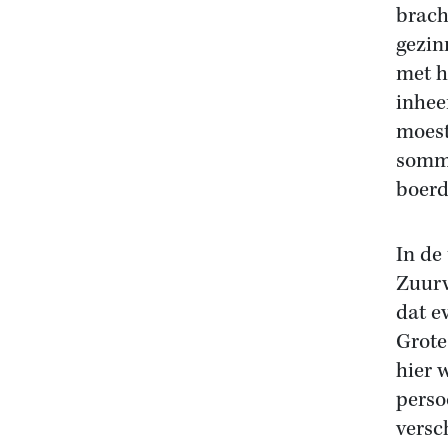
brach
gezin
met h
inhee
moest
sommi
boerd
In de
Zuurv
dat e
Grote
hier 
perso
versc