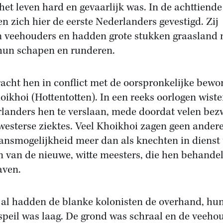
het leven hard en gevaarlijk was. In de achttiend
n zich hier de eerste Nederlanders gevestigd. Zij
 veehouders en hadden grote stukken graasland 
hun schapen en runderen.
racht hen in conflict met de oorspronkelijke bewo
oikhoi (Hottentotten). In een reeks oorlogen wist
landers hen te verslaan, mede doordat velen be
westerse ziektes. Veel Khoikhoi zagen geen ander
ansmogelijkheid meer dan als knechten in dienst 
n van de nieuwe, witte meesters, die hen behande
aven.
al hadden de blanke kolonisten de overhand, hu
speil was laag. De grond was schraal en de veehou