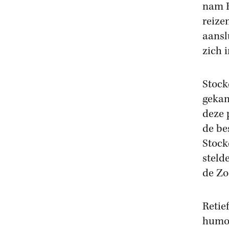
nam R
reize
aansl
zich 
Stock
gekan
deze 
de be
Stock
steld
de Zo
Retie
humor