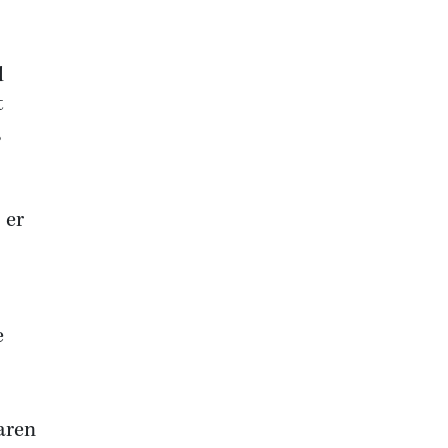
d
t
,
 er
e
aren