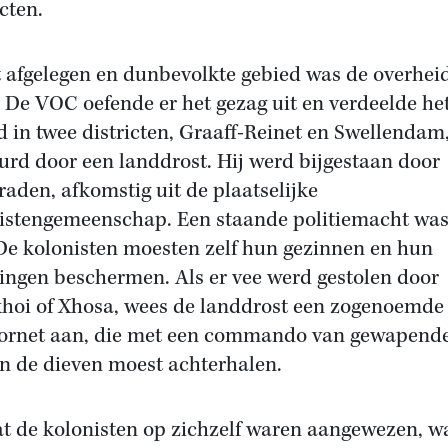
cten.
t afgelegen en dunbevolkte gebied was de overhei
 De VOC oefende er het gezag uit en verdeelde he
d in twee districten, Graaff-Reinet en Swellendam
urd door een landdrost. Hij werd bijgestaan door
aden, afkomstig uit de plaatselijke
istengemeenschap. Een staande politiemacht was
 De kolonisten moesten zelf hun gezinnen en hun
tingen beschermen. Als er vee werd gestolen door
hoi of Xhosa, wees de landdrost een zogenoemde
ornet aan, die met een commando van gewapend
n de dieven moest achterhalen.
 de kolonisten op zichzelf waren aangewezen, w