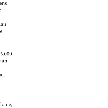
dens
t
aan
de
15.000
gaan
al.
lonie,