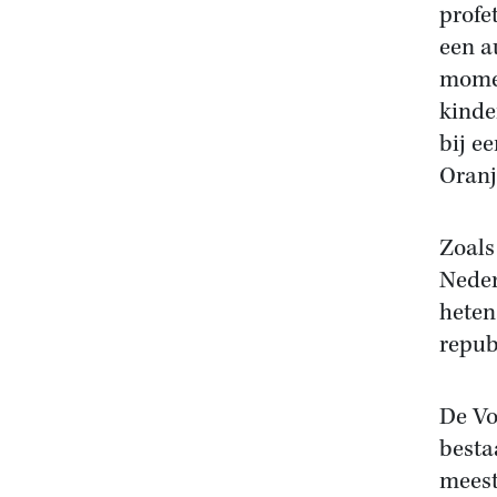
profe
een a
momen
kinde
bij e
Oranj
Zoals
Neder
heten
repub
De Vo
besta
meest