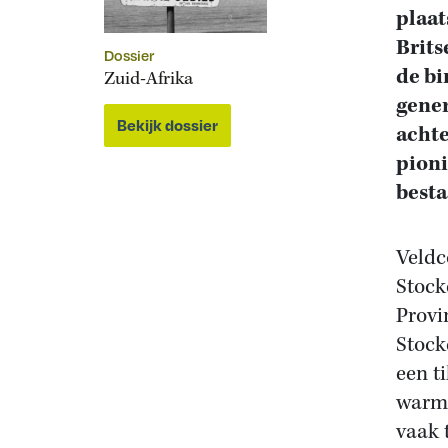
plaat
Brits
Dossier
de bi
Zuid-Afrika
gener
Bekijk dossier
achte
pioni
besta
Veldc
Stock
Provi
Stock
een t
warmb
vaak 