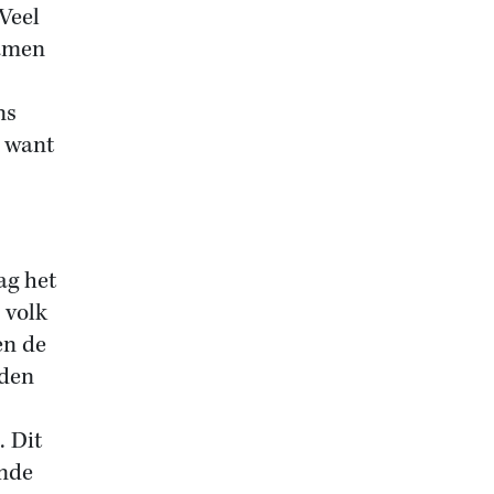
Veel
samen
ns
 want
ag het
 volk
en de
dden
. Dit
ende