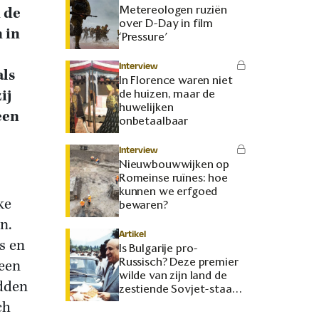
Metereologen ruziën
 de
over D-Day in film
 in
‘Pressure’
Interview
als
In Florence waren niet
ij
de huizen, maar de
huwelijken
een
onbetaalbaar
Interview
Nieuwbouwwijken op
Romeinse ruïnes: hoe
kunnen we erfgoed
ke
bewaren?
n.
Artikel
s en
Is Bulgarije pro-
Russisch? Deze premier
 een
wilde van zijn land de
dden
zestiende Sovjet-staat
maken
ch