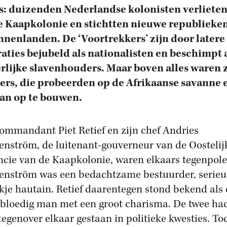
s: duizenden Nederlandse kolonisten verlieten
e Kaapkolonie en stichtten nieuwe republieken
nnenlanden. De ‘Voortrekkers’ zijn door latere
aties bejubeld als nationalisten en beschimpt 
rlijke slavenhouders. Maar boven alles waren z
ers, die probeerden op de Afrikaanse savanne 
an op te bouwen.
ommandant Piet Retief en zijn chef Andries
enström, de luitenant-gouverneur van de Oostelij
ncie van de Kaapkolonie, waren elkaars tegenpole
enström was een bedachtzame bestuurder, serieu
ikje hautain. Retief daarentegen stond bekend als
loedig man met een groot charisma. De twee ha
tegenover elkaar gestaan in politieke kwesties. To