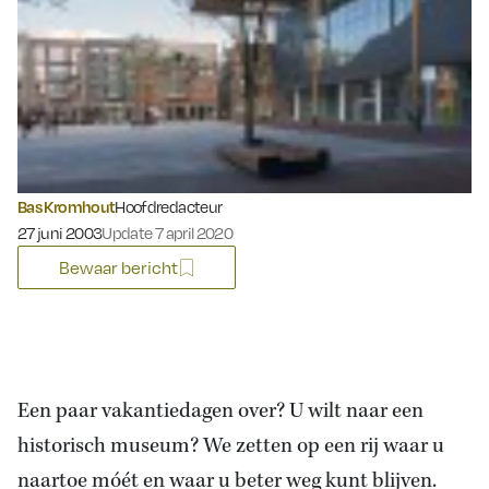
Bas Kromhout
Hoofdredacteur
Gepubliceerd op:
27 juni 2003
Update 7 april 2020
Bewaar bericht
Een paar vakantiedagen over? U wilt naar een
historisch museum? We zetten op een rij waar u
naartoe móét en waar u beter weg kunt blijven.