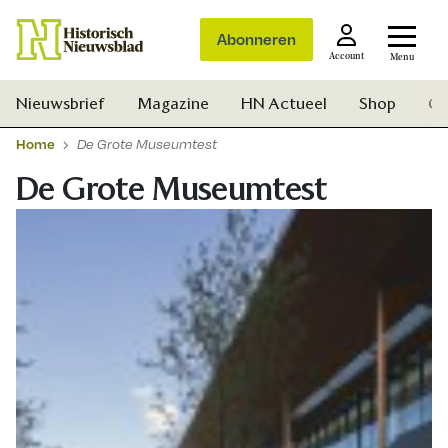
Abonneren
Account
Menu
Nieuwsbrief
Magazine
HN Actueel
Shop
Ge
Home
De Grote Museumtest
De Grote Museumtest
Zoek