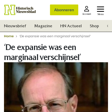
Abonneren
Account
Menu
Nieuwsbrief
Magazine
HN Actueel
Shop
Ge
Home
‘De expansie was een marginaal verschijnsel’
‘De expansie was een
marginaal verschijnsel’
Zoek