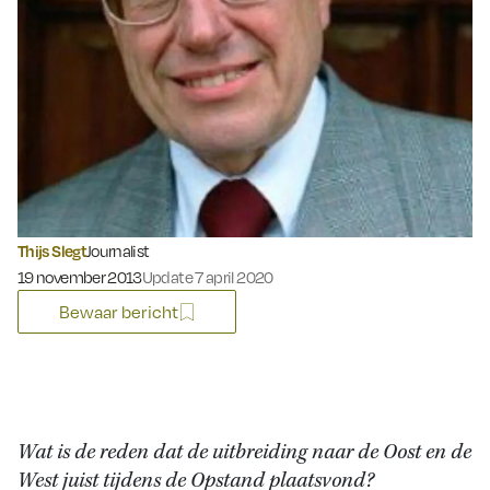
Thijs Slegt
Journalist
Gepubliceerd op:
19 november 2013
Update 7 april 2020
Bewaar bericht
Wat is de reden dat de uitbreiding naar de Oost en de
West juist tijdens de Opstand plaatsvond?