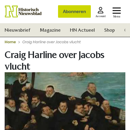
Abonneren
Account
Menu
Nieuwsbrief
Magazine
HN Actueel
Shop
Ge
Home
Craig Harline over Jacobs vlucht
Craig Harline over Jacobs
vlucht
Zoek