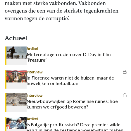
maken met sterke vakbonden. Vakbonden
overigens die een van de sterkste tegenkrachten
vormen tegen de corruptie.’
Actueel
Artikel
Metereologen ruziën over D-Day in film
‘Pressure’
Interview
In Florence waren niet de huizen, maar de
huwelijken onbetaalbaar
Interview
Nieuwbouwwijken op Romeinse ruïnes: hoe
kunnen we erfgoed bewaren?
Artikel
Is Bulgarije pro-Russisch? Deze premier wilde
van zijn land de zestiende Sovjet-staat maken