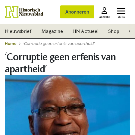
Abonneren
Account
Menu
Nieuwsbrief
Magazine
HN Actueel
Shop
Ge
Home
‘Corruptie geen erfenis van apartheid’
‘Corruptie geen erfenis van
apartheid’
Zoek