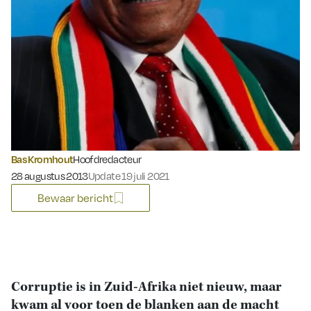
Bas Kromhout
Hoofdredacteur
Gepubliceerd op:
28 augustus 2013
Update 19 juli 2021
Bewaar bericht
Corruptie is in Zuid-Afrika niet nieuw, maar
kwam al voor toen de blanken aan de macht