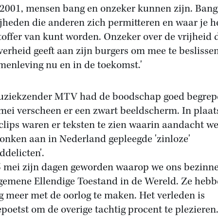
2001, mensen bang en onzeker kunnen zijn. Bang
ijheden die anderen zich permitteren en waar je h
toffer van kunt worden. Onzeker over de vrijheid 
verheid geeft aan zijn burgers om mee te beslisse
menleving nu en in de toekomst.'
ziekzender MTV had de boodschap goed begrep
mei verscheen er een zwart beeldscherm. In plaat
clips waren er teksten te zien waarin aandacht w
onken aan in Nederland gepleegde 'zinloze'
ddelicten'.
5 mei zijn dagen geworden waarop we ons bezinn
gemene Ellendige Toestand in de Wereld. Ze heb
g meer met de oorlog te maken. Het verleden is
poetst om de overige tachtig procent te plezieren