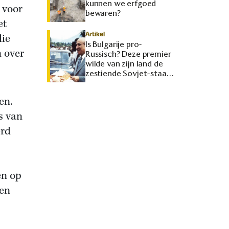
kunnen we erfgoed
 voor
bewaren?
et
Artikel
die
Is Bulgarije pro-
n over
Russisch? Deze premier
wilde van zijn land de
zestiende Sovjet-staat
maken
en.
s van
erd
en op
ben
.