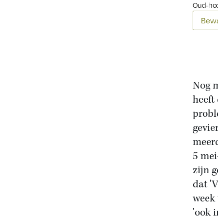
Oud-hoo
Bewa
Nog m
heeft
probl
gevie
meerd
5 mei
zijn 
dat '
week 
'ook 