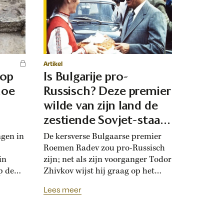
Artikel
 op
Is Bulgarije pro-
hoe
Russisch? Deze premier
d
wilde van zijn land de
zestiende Sovjet-staat
maken
ngen in
De kersverse Bulgaarse premier
Roemen Radev zou pro-Russisch
in
zijn; net als zijn voorganger Todor
p de
Zhivkov wijst hij graag op het
dt
Russische bevrijdingsverhaal van
Lees meer
onwijk
1878. Die vroegere premier was zo
que
loyaal aan het Kremlin, dat hij de
Bulgaarse soevereiniteit inzette in