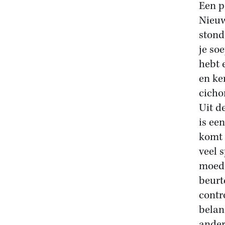
Een p
Nieuw
stond
je so
hebt e
en ke
cicho
Uit d
is ee
komt 
veel s
moede
beurt
contro
belan
ander