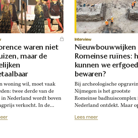
w
Interview
lorence waren niet
Nieuwbouwwijken
uizen, maar de
Romeinse ruïnes: 
lijken
kunnen we erfgoe
taalbaar
bewaren?
n woning wil, moet vaak
Bij archeologische opgravi
eden: twee derde van de
Nijmegen is het grootste
 in Nederland wordt boven
Romeinse badhuiscomplex 
agprijs verkocht. In de
Nederland ontdekt. Maar o
sance hadden Florentijnen
plek van de opgraving wor
eer
Lees meer
st van overbiedingsgekte:
binnenkort een nieuwe wo
 rijke families de prijs
gebouwd. Hoogleraar Moni
en, ontstond er
van den Dries legt uit hoe