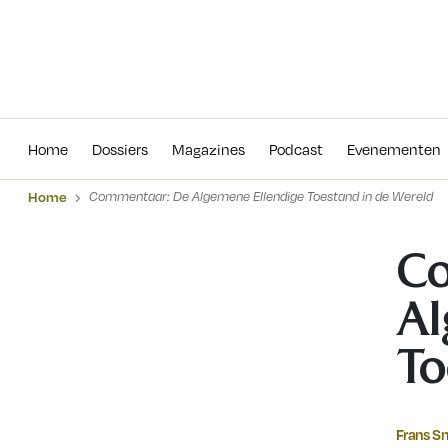
Home
Dossiers
Magazines
Podcas
Home
Dossiers
Magazines
Podcast
Evenementen
Home
Commentaar: De Algemene Ellendige Toestand in de Wereld
Co
Al
To
Frans S