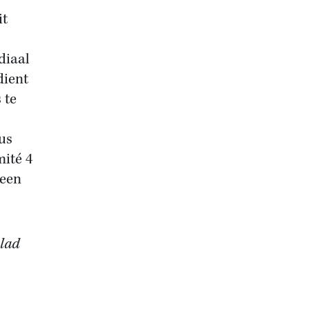
it
diaal
dient
 te
us
mité 4
 een
blad