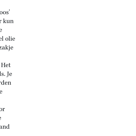
oos'
r kun
e
l olie
zakje
 Het
s. Je
rden
e
or
e
mand