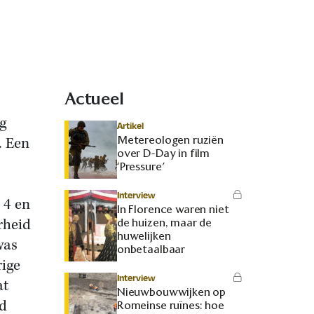
Actueel
g
Artikel
Metereologen ruziën
. Een
over D-Day in film
‘Pressure’
Interview
 4 en
In Florence waren niet
rheid
de huizen, maar de
huwelijken
was
onbetaalbaar
rige
Interview
at
Nieuwbouwwijken op
nd
Romeinse ruïnes: hoe