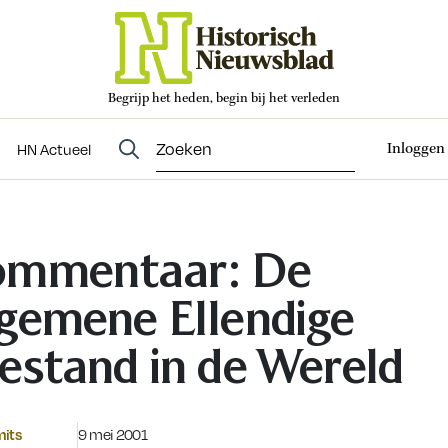
Begrijp het heden, begin bij het verleden
Abonneren
t
Evenementen
HN Actueel
Inloggen
HN Actueel
mmentaar: De
gemene Ellendige
estand in de Wereld
Gepubliceerd op:
mits
9 mei 2001