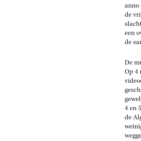
anno 
de vr
slach
een o
de sa
De mu
Op 4 
video
gesch
gewel
4 en 
de Al
weini
wegge