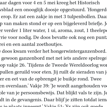
aar dagen voor 4 en 5 mei kreeg het Historisch
sblad een onooglijk doosje opgestuurd. 'Hongerd
 erop. Er zat een zakje in met 3 tulpenbollen. Daa
ep van maken stond er op een bijgeleverd briefje. J
r verder 1 liter water, 1 ui, aroma, zout, 1 theelepe
rrie voor nodig. De doos bevatte ook nog een punt
rei en een aantal zoethoutjes.
e doos kwam verder het hongerwinterganzenbord.
n gewoon ganzenbord met net iets andere spelregel
op vakje 26. 'Tijdens de Tweede Wereldoorlog wo
pullen geruild voor eten. Jij ruilt de sieraden van j
r en eet van de opbrengst je buikje rond. Twee
en overslaan.' Vakje 39: 'Je wordt aangehouden vo
le van je persoonsbewijs. Dat blijkt vals te zijn. J
dt in de gevangenis. Daar blijf je zitten totdat ie
s je plaats inneemt.' Vakje 51: 'Er zijn ook goede