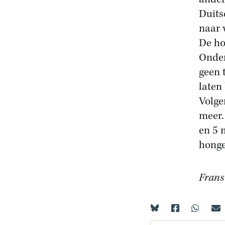
Duits
naar v
De ho
Onder
geen 
laten
Volge
meer.
en 5 
honge
Frans