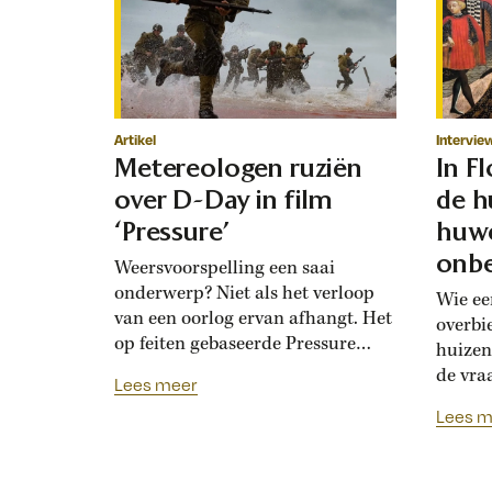
Artikel
Intervie
Metereologen ruziën
In F
over D-Day in film
de h
‘Pressure’
huwe
onbe
Weersvoorspelling een saai
onderwerp? Niet als het verloop
Wie ee
van een oorlog ervan afhangt. Het
overbi
op feiten gebaseerde Pressure
huizen
toont de hoogoplopende ruzie
de vra
Lees meer
tussen geallieerde meteorologen
Renais
Lees m
over de verwachting voor D-Day.
ook la
Bedolven onder tegenstrijdige
doordat
adviezen moet opperbevelhebber
opdrev