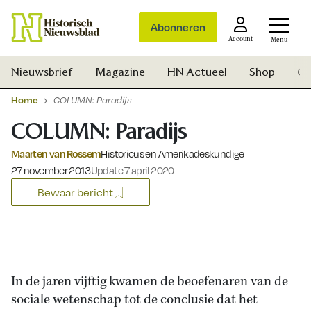
Abonneren
Account
Menu
Nieuwsbrief
Magazine
HN Actueel
Shop
Ge
Home
COLUMN: Paradijs
COLUMN: Paradijs
Maarten van Rossem
Historicus en Amerikadeskundige
Gepubliceerd op:
27 november 2013
Update 7 april 2020
Bewaar bericht
In de jaren vijftig kwamen de beoefenaren van de
sociale wetenschap tot de conclusie dat het
Zoek