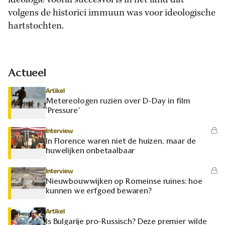
ideologie vooral succesvol is in het land dat
volgens de historici immuun was voor ideologische
hartstochten.
Actueel
Artikel
Metereologen ruziën over D-Day in film
‘Pressure’
Interview
In Florence waren niet de huizen, maar de
huwelijken onbetaalbaar
Interview
Nieuwbouwwijken op Romeinse ruïnes: hoe
kunnen we erfgoed bewaren?
Artikel
Is Bulgarije pro-Russisch? Deze premier wilde