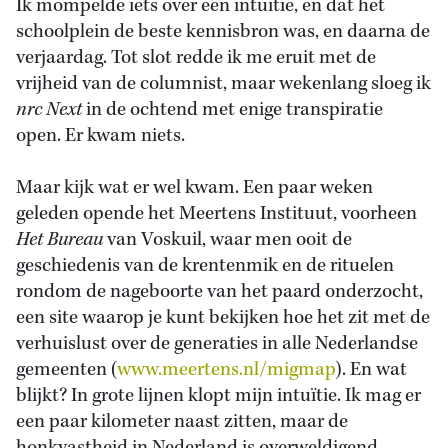
Ik mompelde iets over een intuïtie, en dat het
schoolplein de beste kennisbron was, en daarna de
verjaardag. Tot slot redde ik me eruit met de
vrijheid van de columnist, maar wekenlang sloeg ik
nrc Next
in de ochtend met enige transpiratie
open. Er kwam niets.
Maar kijk wat er wel kwam. Een paar weken
geleden opende het Meertens Instituut, voorheen
Het Bureau
van Voskuil, waar men ooit de
geschiedenis van de krentenmik en de rituelen
rondom de nageboorte van het paard onderzocht,
een site waarop je kunt bekijken hoe het zit met de
verhuislust over de generaties in alle Nederlandse
gemeenten (
www.meertens.nl/migmap
). En wat
blijkt? In grote lijnen klopt mijn intuïtie. Ik mag er
een paar kilometer naast zitten, maar de