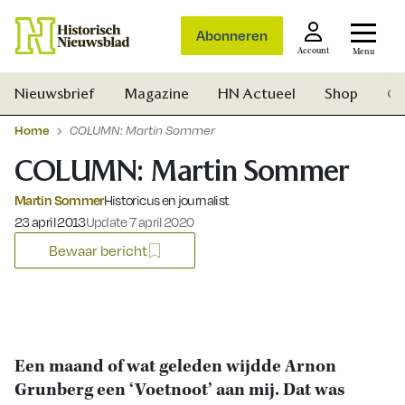
Abonneren
Account
Menu
Nieuwsbrief
Magazine
HN Actueel
Shop
Ge
Home
COLUMN: Martin Sommer
COLUMN: Martin Sommer
Martin Sommer
Historicus en journalist
Gepubliceerd op:
23 april 2013
Update 7 april 2020
Bewaar bericht
Een maand of wat geleden wijdde Arnon
Grunberg een ‘Voetnoot’ aan mij. Dat was
Zoek