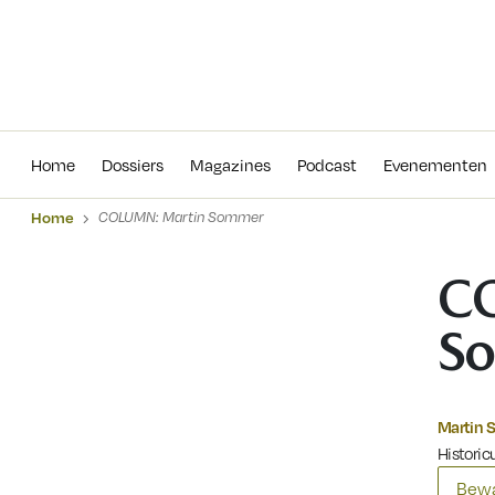
Home
Dossiers
Magazines
Podcas
Home
Dossiers
Magazines
Podcast
Evenementen
Home
COLUMN: Martin Sommer
C
S
Martin
Historicu
Bewa