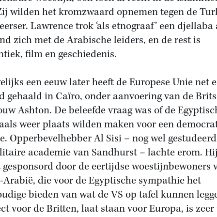
 Zij wilden het kromzwaard opnemen tegen de Tur
eerser. Lawrence trok ‘als etnograaf’ een djellaba
nd zich met de Arabische leiders, en de rest is
tiek, film en geschiedenis.
lijks een eeuw later heeft de Europese Unie net 
d gehaald in Caïro, onder aanvoering van de Brits
uw Ashton. De beleefde vraag was of de Egyptisc
aals weer plaats wilden maken voor een democra
e. Opperbevelhebber Al Sisi – nog wel gestudeer
litaire academie van Sandhurst – lachte erom. Hi
 gesponsord door de eertijdse woestijnbewoners 
-Arabië, die voor de Egyptische sympathie het
oudige bieden van wat de VS op tafel kunnen legg
ct voor de Britten, laat staan voor Europa, is zeer 