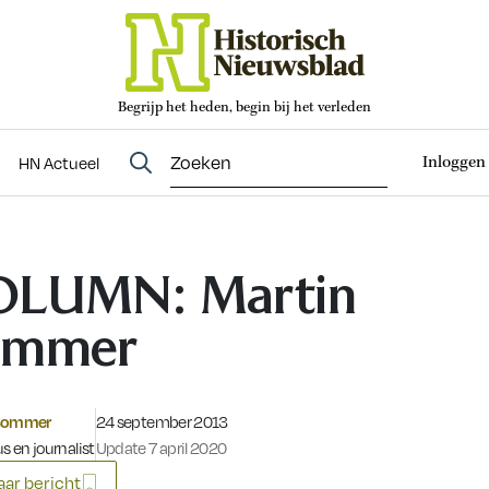
Begrijp het heden, begin bij het verleden
Abonneren
t
Evenementen
HN Actueel
Inloggen
HN Actueel
OLUMN: Martin
ommer
Gepubliceerd op:
 Sommer
24 september 2013
s en journalist
Update 7 april 2020
ar bericht