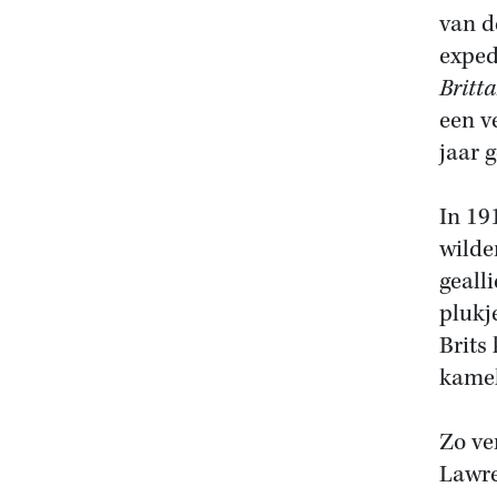
van d
exped
Britt
een v
jaar 
In 19
wilde
geall
plukj
Brits
kame
Zo ve
Lawre