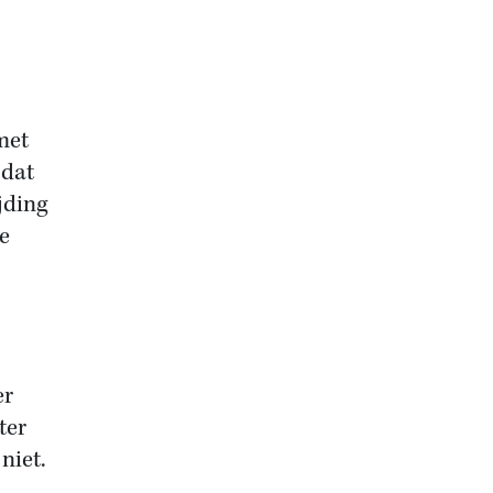
met
 dat
jding
le
er
ter
niet.