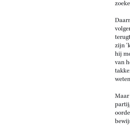
zoeke
Daarn
volge
terug
zijn 
hij m
van h
takke
wete
Maar 
parti
oorde
bewij