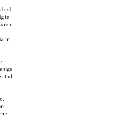
 lord
g te
turen.
ia in
e
enige
e stad
et
en
sche