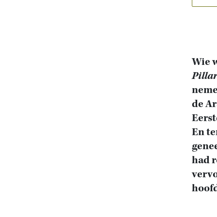
Wie w
Pilla
nemen
de Ar
Eerst
En te
genee
had r
vervo
hoofd