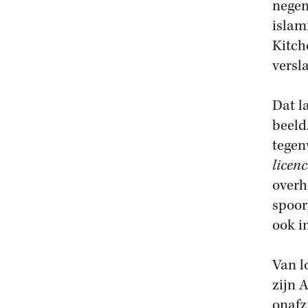
negen
islam
Kitch
versl
Dat l
beeld
tegen
licenc
overh
spoor
ook in
Van l
zijn 
onafz