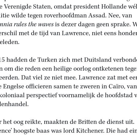
e Verenigde Staten, omdat president Hollande wé
itie wilde tegen roverhoofdman Assad. Nee, van
annia rules the waves
is dezer dagen geen sprake. 
erschil met de tijd van Lawrence, niet eens honde
geleden.
15 hadden de Turken zich met Duitsland verbond
n om die reden een heilige oorlog ontketenen tege
ieerden. Dat viel ze niet mee. Lawrence zat met ee
e Engelse officieren samen te zweren in Caïro, van
 koloniaal perspectief voornamelijk de hoofdstad 
lenhandel.
r het oog reikte, maakten de Britten de dienst uit.
nce’ hoogste baas was lord Kitchener. Die had ei