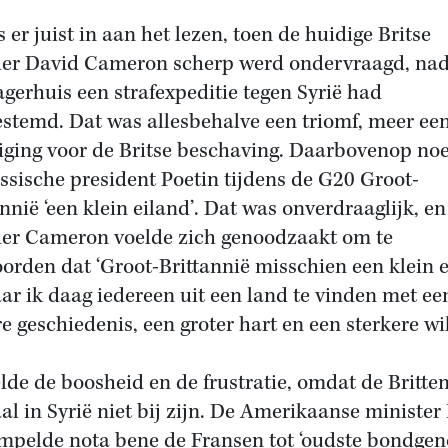
 er juist in aan het lezen, toen de huidige Britse
er David Cameron scherp werd ondervraagd, nad
agerhuis een strafexpeditie tegen Syrië had
stemd. Dat was allesbehalve een triomf, meer ee
iging voor de Britse beschaving. Daarbovenop n
ssische president Poetin tijdens de G20 Groot-
annië ‘een klein eiland’. Dat was onverdraaglijk, en
er Cameron voelde zich genoodzaakt om te
orden dat ‘Groot-Brittannië misschien een klein 
aar ik daag iedereen uit een land te vinden met ee
re geschiedenis, een groter hart en een sterkere wil
elde de boosheid en de frustratie, omdat de Britten
al in Syrië niet bij zijn. De Amerikaanse minister
mpelde nota bene de Fransen tot ‘oudste bondgen