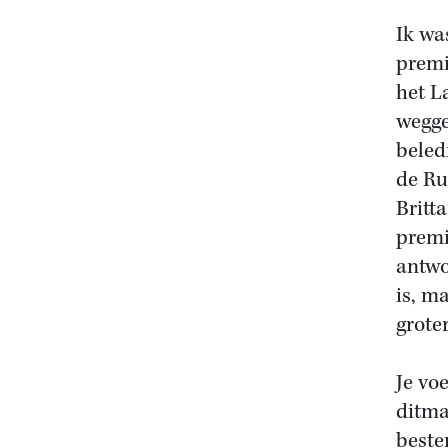
Ik was
premi
het L
wegge
beled
de Ru
Britt
premi
antwo
is, m
grote
Je vo
ditma
beste