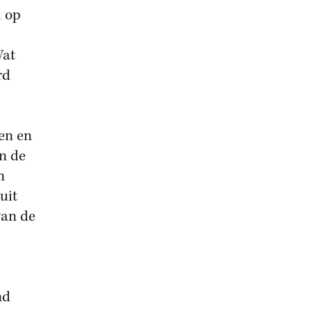
l op
Wat
rd
en en
n de
n
uit
van de
nd