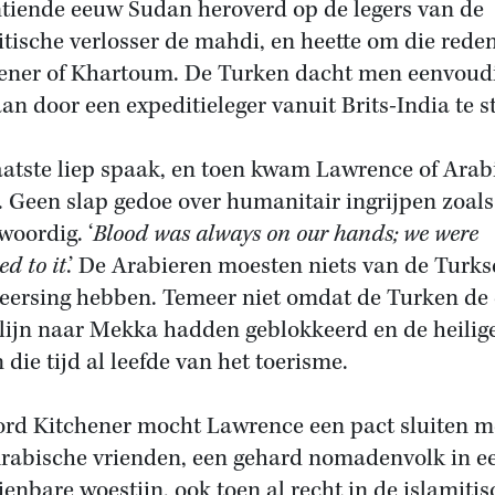
tiende eeuw Sudan heroverd op de legers van de
itische verlosser de mahdi, en heette om die reden
ener of Khartoum. De Turken dacht men eenvoudi
aan door een expeditieleger vanuit Brits-India te s
aatste liep spaak, en toen kwam Lawrence of Arab
. Geen slap gedoe over humanitair ingrijpen zoals
woordig. ‘
Blood was always on our hands; we were
ed to it
.’ De Arabieren moesten niets van de Turks
eersing hebben. Temeer niet omdat de Turken de 
lijn naar Mekka hadden geblokkeerd en de heilig
 die tijd al leefde van het toerisme.
ord Kitchener mocht Lawrence een pact sluiten m
Arabische vrienden, een gehard nomadenvolk in e
ienbare woestijn, ook toen al recht in de islamiti