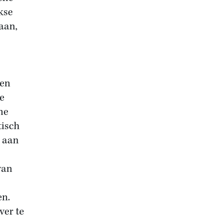
kse
 aan,
een
e
he
tisch
d aan
j
van
en.
ver te