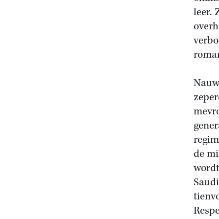
leer.
overh
verbo
roman
Nauwe
zeper
mevro
gener
regim
de mi
wordt
Saudi
tienv
Respe