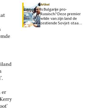
Artikel
Is Bulgarije pro-
Russisch? Deze premier
at
wilde van zijn land de
zestiende Sovjet-staat
maken
n
oemde
eiland
n
’.
 er
 Kerry
oot’