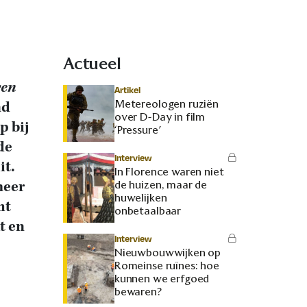
Actueel
ven
Artikel
Metereologen ruziën
nd
over D-Day in film
p bij
‘Pressure’
de
Interview
it.
In Florence waren niet
meer
de huizen, maar de
huwelijken
ht
onbetaalbaar
t en
Interview
Nieuwbouwwijken op
Romeinse ruïnes: hoe
kunnen we erfgoed
bewaren?