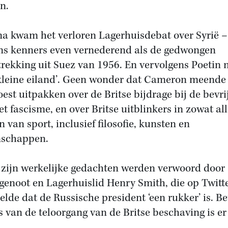
n.
a kwam het verloren Lagerhuisdebat over Syrië –
ns kenners even vernederend als de gedwongen
trekking uit Suez van 1956. En vervolgens Poetin 
‘kleine eiland’. Geen wonder dat Cameron meende
oest uitpakken over de Britse bijdrage bij de bevri
et fascisme, en over Britse uitblinkers in zowat al
n van sport, inclusief filosofie, kunsten en
nschappen.
zijn werkelijke gedachten werden verwoord door
jgenoot en Lagerhuislid Henry Smith, die op Twitt
elde dat de Russische president ‘een rukker’ is. Be
s van de teloorgang van de Britse beschaving is er 