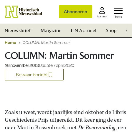
Abonneren
Account
Menu
Nieuwsbrief
Magazine
HN Actueel
Shop
Ge
Home
COLUMN: Martin Sommer
COLUMN: Martin Sommer
Gepubliceerd op:
26 november 2013
Update 7 april 2020
Bewaar bericht
Zoals u weet, wordt jaarlijks eind oktober de Libris
Geschiedenis Prijs uitgereikt. Dit keer ging de eer
Zoek
naar Martin Bossenbroek met
De Boerenoorlog
, een