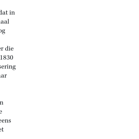
dat in
maal
og
r die
 1830
sering
aar
en
e
eens
et