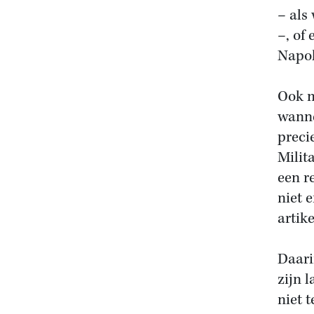
– als
–, of
Napol
Ook m
wanne
preci
Milit
een r
niet 
artik
Daari
zijn 
niet 