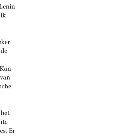
 Lenin
 ik
eker
 de
 Kan
 van
ische
 het
ite
es. Er