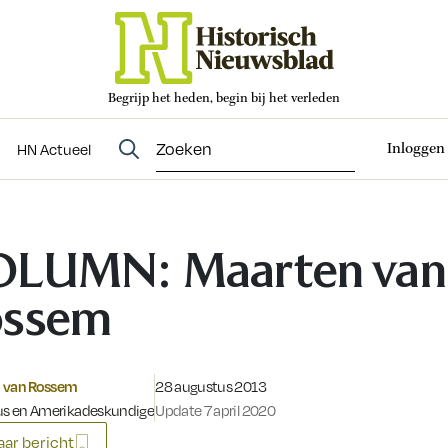
Begrijp het heden, begin bij het verleden
Abonneren
t
Evenementen
HN Actueel
Inloggen
HN Actueel
OLUMN: Maarten van
ossem
Gepubliceerd op:
 van Rossem
28 augustus 2013
cus en Amerikadeskundige
Update 7 april 2020
ar bericht