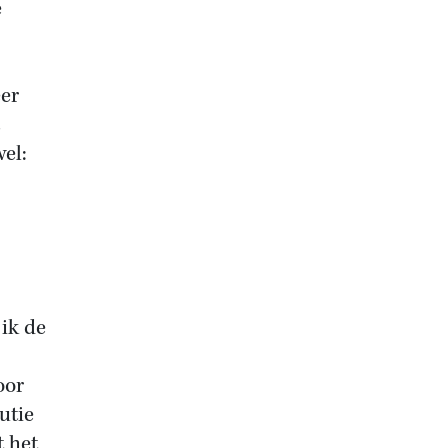
e
eer
wel:
 ik de
oor
utie
t het