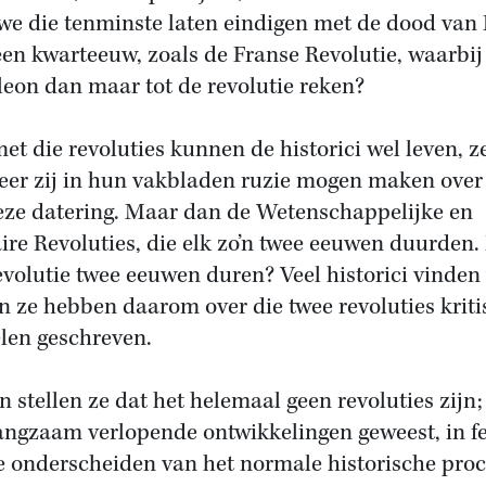
 we die tenminste laten eindigen met de dood van
 een kwarteeuw, zoals de Franse Revolutie, waarbij
eon dan maar tot de revolutie reken?
et die revoluties kunnen de historici wel leven, z
er zij in hun vakbladen ruzie mogen maken over
eze datering. Maar dan de Wetenschappelijke en
aire Revoluties, die elk zo’n twee eeuwen duurden.
evolutie twee eeuwen duren? Veel historici vinden
en ze hebben daarom over die twee revoluties krit
elen geschreven.
n stellen ze dat het helemaal geen revoluties zijn;
langzaam verlopende ontwikkelingen geweest, in fe
te onderscheiden van het normale historische proc