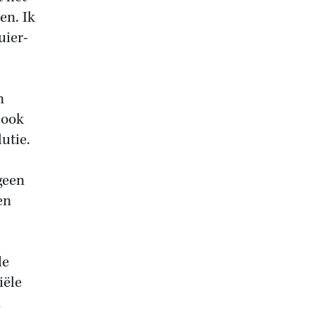
en. Ik
uier-
n
 ook
utie.
 geen
en
de
iële
n