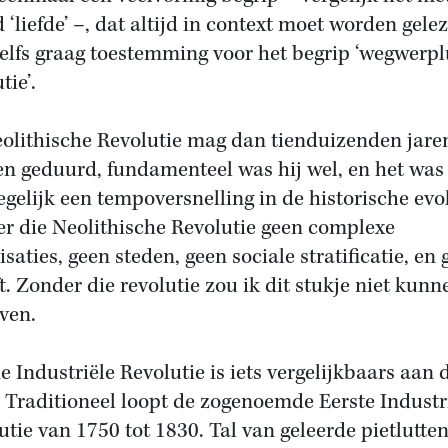
 ‘liefde’ –, dat altijd in context moet worden gelez
zelfs graag toestemming voor het begrip ‘wegwerpl
tie’.
olithische Revolutie mag dan tienduizenden jare
n geduurd, fundamenteel was hij wel, en het was
egelijk een tempoversnelling in de historische evol
r die Neolithische Revolutie geen complexe
saties, geen steden, geen sociale stratificatie, en
ft. Zonder die revolutie zou ik dit stukje niet kunn
jven.
e Industriële Revolutie is iets vergelijkbaars aan 
 Traditioneel loopt de zogenoemde Eerste Industr
utie van 1750 tot 1830. Tal van geleerde pietlutte