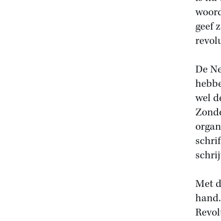
woord
geef 
revolu
De Ne
hebbe
wel d
Zonde
organi
schri
schri
Met d
hand.
Revol