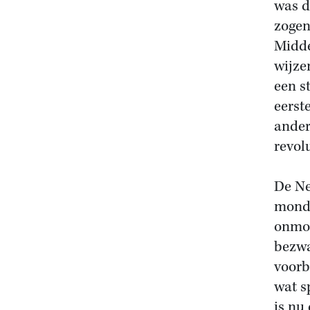
was d
zogen
Midde
wijze
een s
eerst
ander
revol
De Ne
mondi
onmog
bezwa
voorb
wat s
is nu