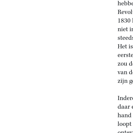
hebbe
Revol
1830 
niet 
steed
Het i
eerst
zou d
van d
zijn 
Inder
daar 
hand 
loopt
ontev