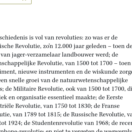
schiedenis is vol van revoluties: zo was er de
ische Revolutie, zo’n 12.000 jaar geleden – toen d
van jager-verzamelaar landbouwer werd; de
schappelijke Revolutie, van 1500 tot 1700 – toen
iment, nieuwe instrumenten en de wiskunde zor
een snelle groei van de natuurwetenschappelijke
s; de Militaire Revolutie, ook van 1500 tot 1700, d
tiek en organisatie essentieel maakte; de Eerste
triële Revolutie, van 1750 tot 1830; de Franse
utie, van 1789 tot 1815; de Russische Revolutie, v
tot 1924; de Studentenrevolutie van 1968; de rece
phone-revolutie; en niet te vergeten de wegwerplu