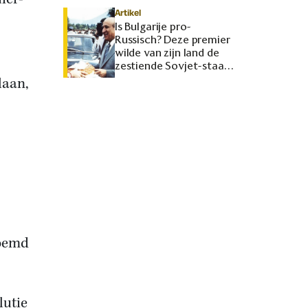
Artikel
Is Bulgarije pro-
Russisch? Deze premier
wilde van zijn land de
zestiende Sovjet-staat
maken
laan,
noemd
lutie