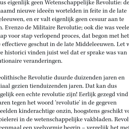
us eigenlijk geen Wetenschappelijke Revolutie: d
aamd nieuwe ideeën wortelden in feite in de late
leeuwen, en er valt eigenlijk geen cesuur aan te
n. Evenzo de Militaire Revolutie; ook die was veel
tap voor stap verlopend proces, dat begon met het
e effectieve geschut in de late Middeleeuwen. Let 
e historici vinden juist wel dat er sprake was van
utionaire veranderingen.
olithische Revolutie duurde duizenden jaren en
aal gezien tienduizenden jaren. Dat kan dus
elijk een echte revolutie zijn! Eerlijk gezegd vind
ren tegen het woord ‘revolutie’ in de gegeven
eelden kinderachtige onzin, hoogstens geschikt v
pielerei in de wetenschappelijke vakbladen. Revol
 eenmaal een veelvormig begrip – vergelijk het me