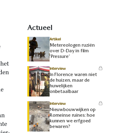
Actueel
Artikel
Metereologen ruziën
e
over D-Day in film
‘Pressure’
 het
Interview
gden
In Florence waren niet
de huizen, maar de
huwelijken
ie
onbetaalbaar
Interview
Nieuwbouwwijken op
an
Romeinse ruïnes: hoe
kunnen we erfgoed
nte
bewaren?
ier-