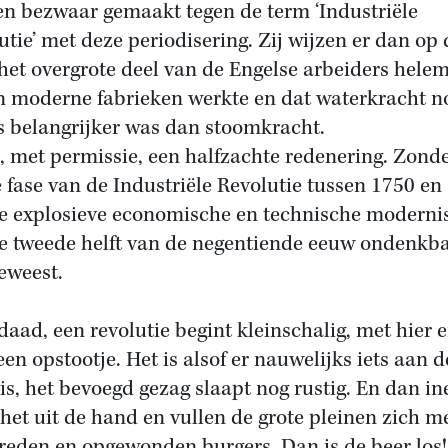
n bezwaar gemaakt tegen de term ‘Industriële
utie’ met deze periodisering. Zij wijzen er dan op 
het overgrote deel van de Engelse arbeiders hele
in moderne fabrieken werkte en dat waterkracht n
s belangrijker was dan stoomkracht.
s, met permissie, een halfzachte redenering. Zonde
e fase van de Industriële Revolutie tussen 1750 en
e explosieve economische en technische moderni
e tweede helft van de negentiende eeuw ondenkb
geweest.
daad, een revolutie begint kleinschalig, met hier 
een opstootje. Het is alsof er nauwelijks iets aan d
is, het bevoegd gezag slaapt nog rustig. En dan in
 het uit de hand en vullen de grote pleinen zich m
reden en opgewonden burgers. Dan is de beer los!