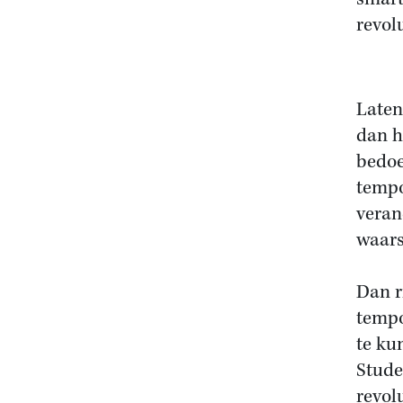
revolu
Laten
dan h
bedoe
tempo
veran
waars
Dan r
tempo
te ku
Stude
revol