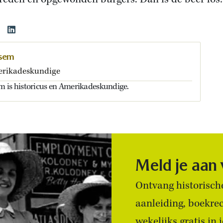
ssem
erikadeskundige
 is historicus en Amerikadeskundige.
Meld je aan
Ontvang historische
aanleiding, boekre
wekelijks gratis in