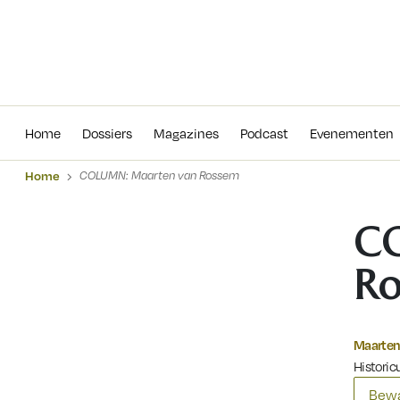
Home
Dossiers
Magazines
Podcas
Home
Dossiers
Magazines
Podcast
Evenementen
Home
COLUMN: Maarten van Rossem
C
R
Maarten
Histori
Bewa