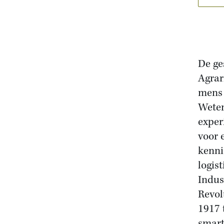
De ge
Agrar
mens 
Weten
exper
voor 
kenni
logis
Indus
Revol
1917 
smart