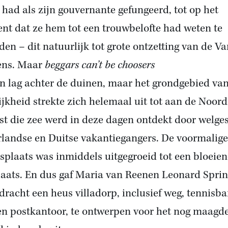
n had als zijn gouvernante gefungeerd, tot op het
t dat ze hem tot een trouwbelofte had weten te
iden – dit natuurlijk tot grote ontzetting van de V
ens. Maar
beggars can’t be choosers
n lag achter de duinen, maar het grondgebied va
ijkheid strekte zich helemaal uit tot aan de Noord
ist die zee werd in deze dagen ontdekt door welge
landse en Duitse vakantiegangers. De voormalige
rsplaats was inmiddels uitgegroeid tot een bloeie
aats. En dus gaf Maria van Reenen Leonard Sprin
dracht een heus villadorp, inclusief weg, tennisb
en postkantoor, te ontwerpen voor het nog maagde