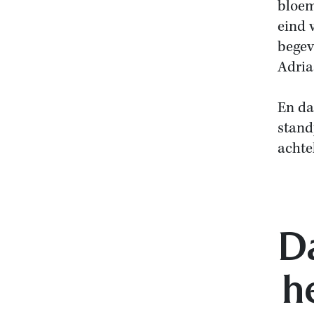
bloem
eind 
begev
Adria
En da
stand
achte
Da
h