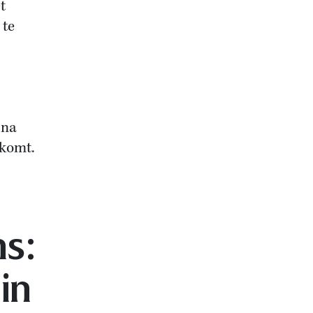
t
 te
jna
nkomt.
ns:
in