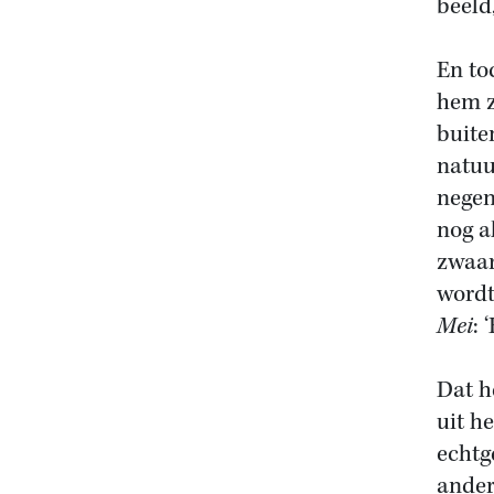
beeld,
En to
hem z
buite
natuu
negen
nog a
zwaar
wordt 
Mei
: 
Dat h
uit he
echtg
ander