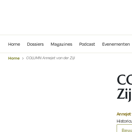
Home
Dossiers
Magazines
Podcas
Home
Dossiers
Magazines
Podcast
Evenementen
Home
COLUMN Annejet van der Zijl
CO
Zij
Annejet 
Historicu
Bewa