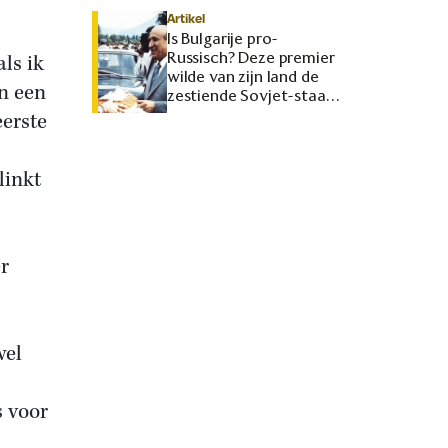
Artikel
Is Bulgarije pro-
Russisch? Deze premier
ls ik
wilde van zijn land de
an een
zestiende Sovjet-staat
maken
erste
linkt
er
wel
s voor