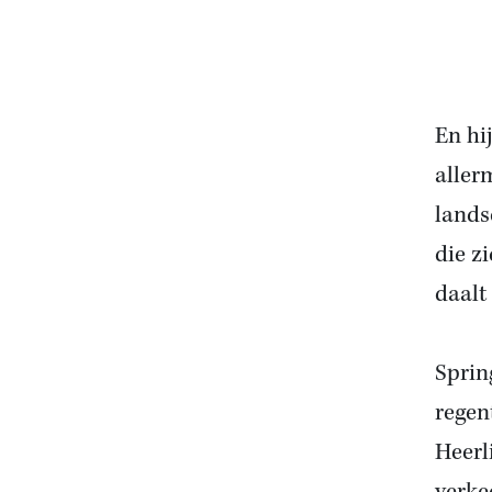
En hi
aller
lands
die z
daalt
Sprin
regen
Heerl