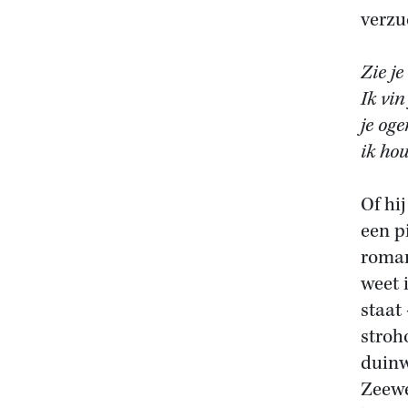
verzu
Zie je
Ik vin 
je oge
ik hou
Of hi
een p
roman
weet 
staat
stroh
duinw
Zeewe