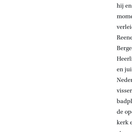
hij e
momen
verle
Reen
Berge
Heerl
en ju
Neder
visse
badpl
de op
kerk 