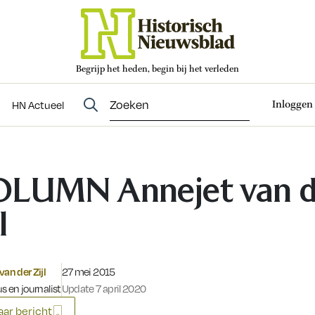
Begrijp het heden, begin bij het verleden
Abonneren
t
Evenementen
HN Actueel
Inloggen
HN Actueel
LUMN Annejet van d
l
Gepubliceerd op:
van der Zijl
27 mei 2015
s en journalist
Update 7 april 2020
ar bericht