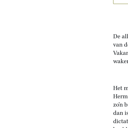
De al
van d
Vakan
waken
Het m
Herma
zo’n 
dan i
dicta