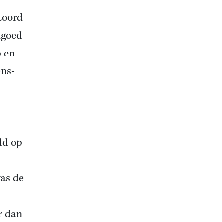
stoord
dgoed
p en
ens-
ld op
was de
r dan