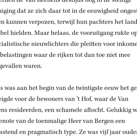
erden de Van Reenens destijds nog in de stellige
uiging dat ze zich daar tot in de eeuwigheid onge
n kunnen verpozen, terwijl hun pachters het lan
bel hielden. Maar helaas, de vooruitgang rukte o
cialistische nieuwlichters die pleitten voor inkom
fbelastingen waar de rijken tot dan toe niet mee
ggevallen waren.
s was aan het begin van de twintigste eeuw het ge
eigde voor de bewoners van ’t Hof, waar de Van
ns resideerden, een schamele aftocht. Gelukkig 
enote van de toenmalige Heer van Bergen een
astend en pragmatisch type. Ze was vijf jaar oude