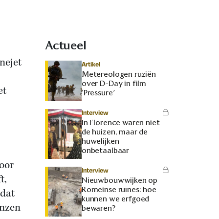
Actueel
nejet
Artikel
Metereologen ruziën
over D-Day in film
et
‘Pressure’
Interview
In Florence waren niet
de huizen, maar de
huwelijken
onbetaalbaar
voor
Interview
t,
Nieuwbouwwijken op
Romeinse ruïnes: hoe
 dat
kunnen we erfgoed
onzen
bewaren?