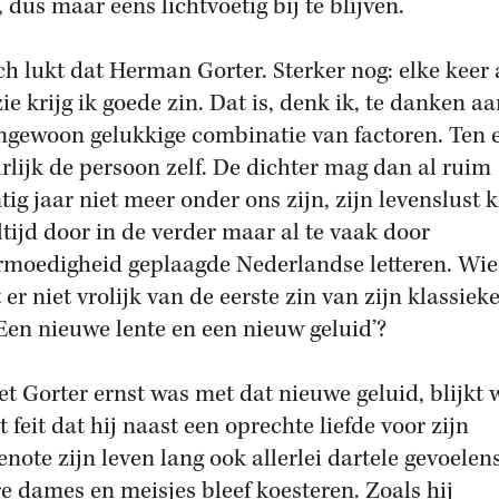
 dus maar eens lichtvoetig bij te blijven.
ch lukt dat Herman Gorter. Sterker nog: elke keer a
ie krijg ik goede zin. Dat is, denk ik, te danken a
ngewoon gelukkige combinatie van factoren. Ten e
rlijk de persoon zelf. De dichter mag dan al ruim
tig jaar niet meer onder ons zijn, zijn levenslust k
ltijd door in de verder maar al te vaak door
moedigheid geplaagde Nederlandse letteren. Wie
er niet vrolijk van de eerste zin van zijn klassiek
‘Een nieuwe lente en een nieuw geluid’?
et Gorter ernst was met dat nieuwe geluid, blijkt 
t feit dat hij naast een oprechte liefde voor zijn
enote zijn leven lang ook allerlei dartele gevoelen
e dames en meisjes bleef koesteren. Zoals hij