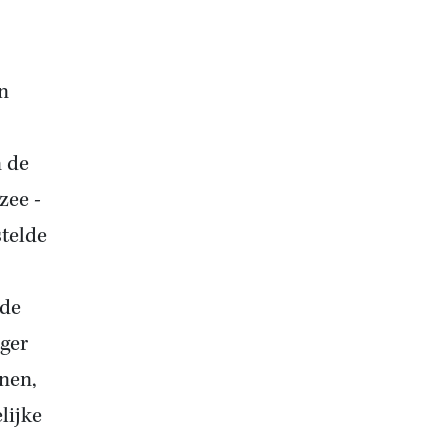
an
n de
zee -
stelde
nde
ger
anen,
lijke