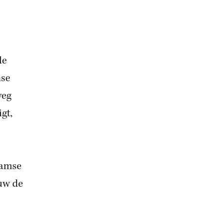
de
mse
weg
gt,
damse
uw de