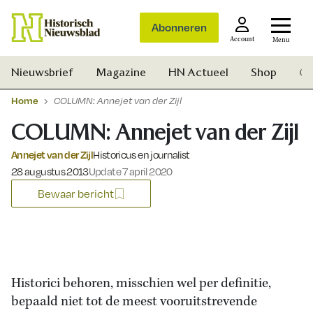
Abonneren
Account
Menu
Nieuwsbrief
Magazine
HN Actueel
Shop
Ge
Home
COLUMN: Annejet van der Zijl
COLUMN: Annejet van der Zijl
Annejet van der Zijl
Historicus en journalist
Gepubliceerd op:
28 augustus 2013
Update 7 april 2020
Bewaar bericht
Historici behoren, misschien wel per definitie,
bepaald niet tot de meest vooruitstrevende
Zoek