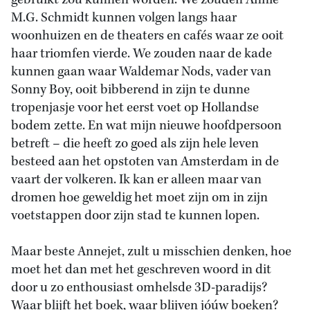
gebruikt zou kunnen worden. We zouden Annie
M.G. Schmidt kunnen volgen langs haar
woonhuizen en de theaters en cafés waar ze ooit
haar triomfen vierde. We zouden naar de kade
kunnen gaan waar Waldemar Nods, vader van
Sonny Boy, ooit bibberend in zijn te dunne
tropenjasje voor het eerst voet op Hollandse
bodem zette. En wat mijn nieuwe hoofdpersoon
betreft – die heeft zo goed als zijn hele leven
besteed aan het opstoten van Amsterdam in de
vaart der volkeren. Ik kan er alleen maar van
dromen hoe geweldig het moet zijn om in zijn
voetstappen door zijn stad te kunnen lopen.
Maar beste Annejet, zult u misschien denken, hoe
moet het dan met het geschreven woord in dit
door u zo enthousiast omhelsde 3D-paradijs?
Waar blijft het boek, waar blijven jóúw boeken?