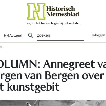
Begrijp het heden, begin bij het verleden
Abonneren
t
Evenementen
HN Actueel
Inloggen
HN Actueel
it
LUMN: Annegreet v
rgen van Bergen over
t kunstgebit