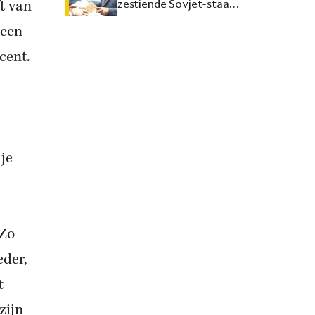
t van
zestiende Sovjet-staat
maken
 een
cent.
 je
 Zo
eder,
t
zijn