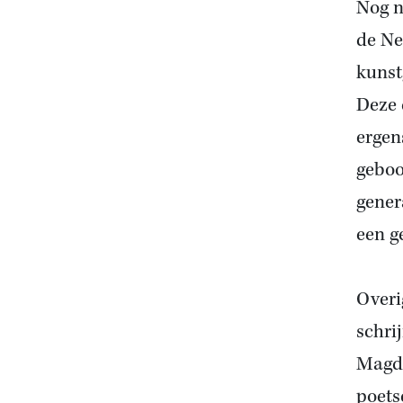
Nog n
de Ne
kunst
Deze 
ergen
geboo
gener
een g
Overi
schri
Magda
poets