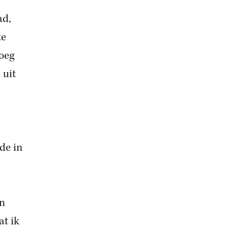
ad,
te
roeg
 uit
de in
jn
at ik