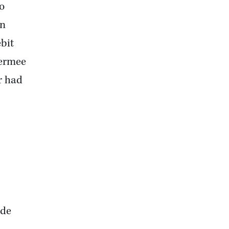
o
on
bit
 ermee
r had
lde