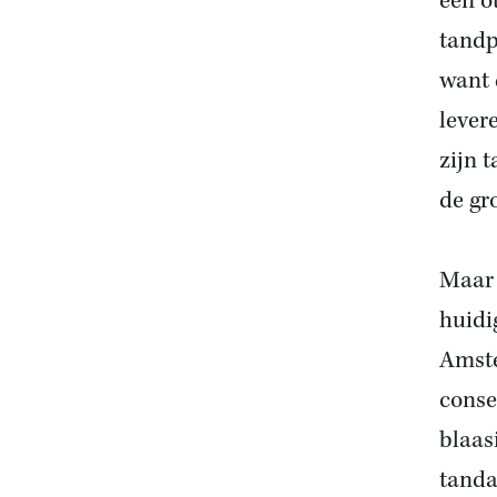
een o
tandp
want 
lever
zijn 
de gr
Maar 
huidi
Amste
conse
blaas
tanda