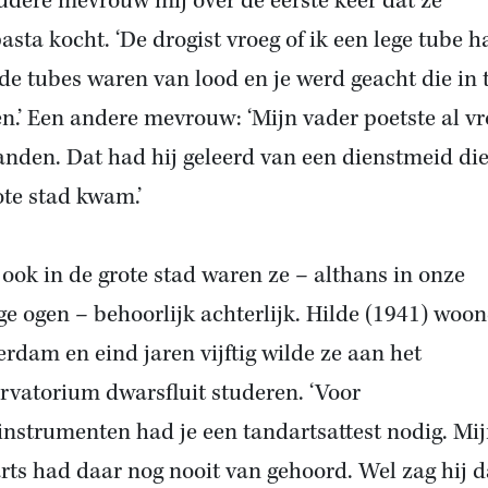
udere mevrouw mij over de eerste keer dat ze
asta kocht. ‘De drogist vroeg of ik een lege tube h
de tubes waren van lood en je werd geacht die in 
en.’ Een andere mevrouw: ‘Mijn vader poetste al v
tanden. Dat had hij geleerd van een dienstmeid die
ote stad kwam.’
ook in de grote stad waren ze – althans in onze
ge ogen – behoorlijk achterlijk. Hilde (1941) woon
rdam en eind jaren vijftig wilde ze aan het
rvatorium dwarsfluit studeren. ‘Voor
instrumenten had je een tandartsattest nodig. Mi
rts had daar nog nooit van gehoord. Wel zag hij d