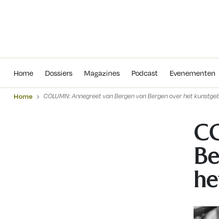
Home
Dossiers
Magazines
Podcas
Home
Dossiers
Magazines
Podcast
Evenementen
Home
COLUMN: Annegreet van Bergen van Bergen over het kunstgeb
CO
Be
he