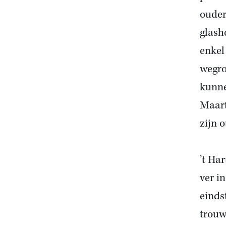
ouder
glash
enkel
wegro
kunne
Maart
zijn 
’t Ha
ver i
einds
trouw