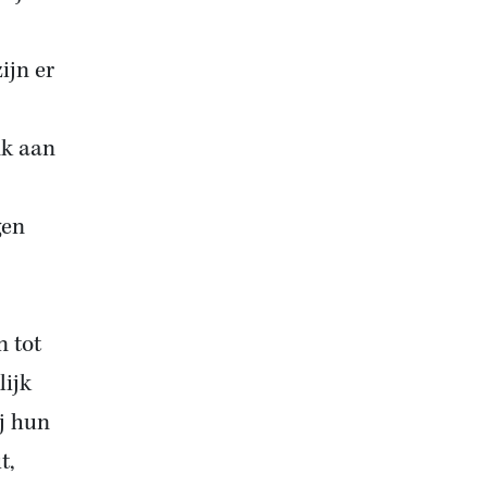
ijn er
nk aan
gen
n tot
lijk
ij hun
t,