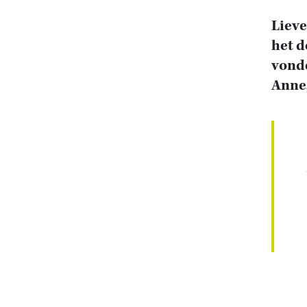
Lieve
het d
vonde
Anne