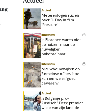
Actueel
lang
Artikel
Metereologen ruziën
over D-Day in film
t
‘Pressure’
Interview
In Florence waren niet
de huizen, maar de
huwelijken
onbetaalbaar
Interview
Nieuwbouwwijken op
Romeinse ruïnes: hoe
kunnen we erfgoed
bewaren?
Artikel
Is Bulgarije pro-
Russisch? Deze premier
wilde van zijn land de