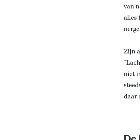
van n
alles
nerge
Zijn 
“Lach 
niet 
steed
daar 
De 