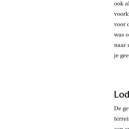
ook a
voork
voor 
was o
naar 
je ge
Lod
De ge
terre