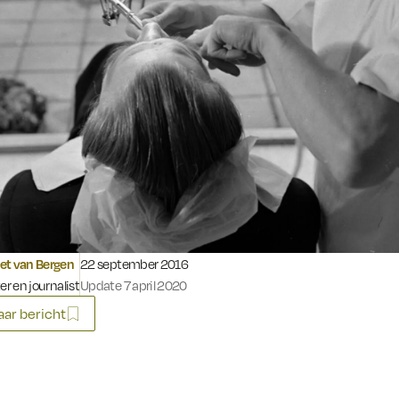
Gepubliceerd op:
et van Bergen
22 september 2016
er en journalist
Update 7 april 2020
ar bericht