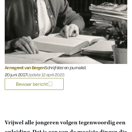
Annegreet van Bergen
Schrijfster en journalist
Gepubliceerd op:
20 juni 2017
Update 12 april 2023
Bewaar bericht
Vrijwel alle jongeren volgen tegenwoordig een