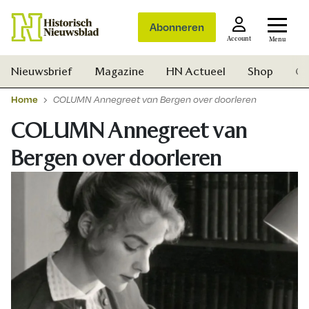
Abonneren
Account
Menu
Nieuwsbrief
Magazine
HN Actueel
Shop
Ge
Home
COLUMN Annegreet van Bergen over doorleren
COLUMN Annegreet van
Bergen over doorleren
Zoek